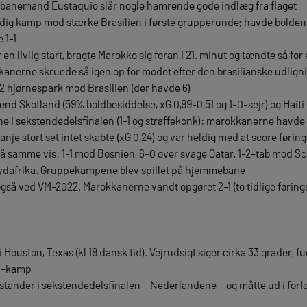
dtbanemand Eustaquio slår nogle hamrende gode indlæg fra flaget
ig kamp mod stærke Brasilien i første grupperunde; havde bolden i
 1-1
n livlig start, bragte Marokko sig foran i 21. minut og tændte så for 
okkanerne skruede så igen op for modet efter den brasilianske udligni
2 hjørnespark mod Brasilien (der havde 6)
nd Skotland (59% boldbesiddelse, xG 0,99-0,51 og 1-0-sejr) og Haiti (
 i sekstendedelsfinalen (1-1 og straffekonk): marokkanerne havde 
nje stort set intet skabte (xG 0,24) og var heldig med at score førings
 samme vis: 1-1 mod Bosnien, 6-0 over svage Qatar, 1-2-tab mod Sc
ydafrika. Gruppekampene blev spillet på hjemmebane
så ved VM-2022. Marokkanerne vandt opgøret 2-1 (to tidlige føring
 i Houston, Texas (kl 19 dansk tid). Vejrudsigt siger cirka 33 grader, 
ld-kamp
ander i sekstendedelsfinalen – Nederlandene – og måtte ud i forlæ