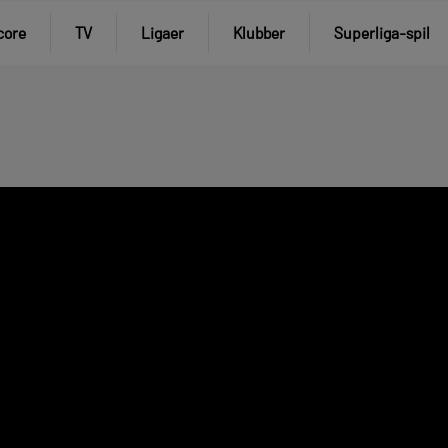
core
TV
Ligaer
Klubber
Superliga-spil