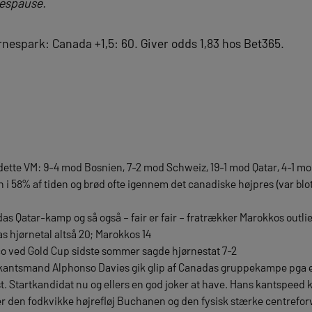
despause.
nespark: Canada +1,5: 60. Giver odds 1,83 hos Bet365.
dette VM: 9-4 mod Bosnien, 7-2 mod Schweiz, 19-1 mod Qatar, 4-1 m
 58% af tiden og brød ofte igennem det canadiske højpres (var blot ik
das Qatar-kamp og så også – fair er fair – fratrækker Marokkos outl
s hjørnetal altså 20; Marokkos 14
o ved Gold Cup sidste sommer sagde hjørnestat 7-2
antsmand Alphonso Davies gik glip af Canadas gruppekampe pga en
t. Startkandidat nu og ellers en god joker at have. Hans kantspeed 
r den fodkvikke højrefløj Buchanen og den fysisk stærke centrefor