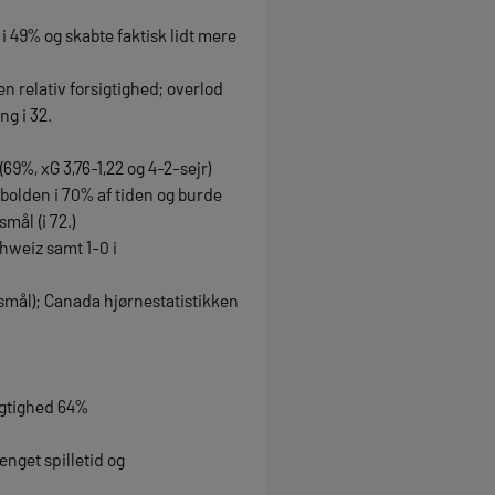
 49% og skabte faktisk lidt mere
en relativ forsigtighed; overlod
ng i 32.
69%, xG 3,76-1,22 og 4-2-sejr)
bolden i 70% af tiden og burde
mål (i 72.)
hweiz samt 1-0 i
smål); Canada hjørnestatistikken
fugtighed 64%
nget spilletid og