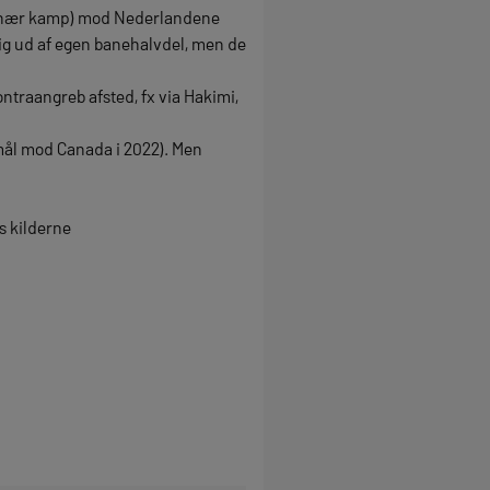
ordinær kamp) mod Nederlandene
sig ud af egen banehalvdel, men de
ntraangreb afsted, fx via Hakimi,
mål mod Canada i 2022). Men
s kilderne