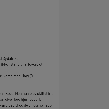
od Sydafrika
ke i stand til at levere et
ier-kamp mod Haiti (9
 skade. Men han blev skiftet ind
kan give flere hjørnespark
ward David, og de vil gerne have