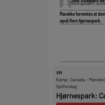
Jens Stuagaard Bø
Bettingekspert, tipsre
Marokko forventes at dom
opnå flere hjørnespark.
VM
Kamp: Canada – Marokk
Spilforslag
Hjørnespark: C