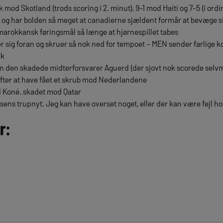
k mod Skotland (trods scoring i 2. minut), 9-1 mod Haiti og 7-5 (i 
et og har bolden så meget at canadierne sjældent formår at bevæge 
 marokkansk føringsmål så længe at hjørnespillet tabes
r sig foran og skruer så nok ned for tempoet – MEN sender farlige ko
rk
en den skadede midterforsvarer Aguerd (der sjovt nok scorede selv
efter at have fået et skrub mod Nederlandene
Koné, skadet mod Qatar
sens trupnyt. Jeg kan have overset noget, eller der kan være fejl ho
r: