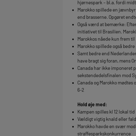
hjørnespark – bl.a. fordi mi
Marokko spillede en jævnbyrd
end brasserne. Opgøret endte
Også værd at bemærke: Efter e
initiativet til Brasilien. Mar
Marokkos nåede kun frem til 
Marokko spillede også bedre e
Samt bedre end Nederlandene
have bragt sig foran, mens Ora
Canada har ikke imponeret på
sekstendedelsfinalen mod S
Canada og Marokko mødtes og
6-2
Hold øje med:
Kampen spilles kl 12 lokal tid
Vældigt vigtig knald eller fa
Marokko havde en svær modst
straffesparkskonkurrence