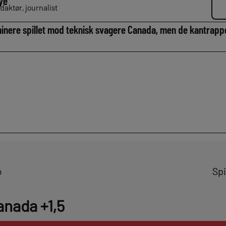
ye
daktør, journalist
inere spillet mod teknisk svagere Canada, men de kantrapp
o
Spi
anada +1,5