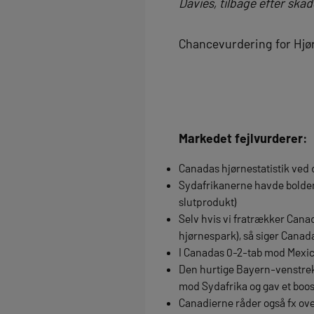
Davies, tilbage efter ska
Chancevurdering for Hjør
Markedet fejlvurderer:
Canadas hjørnestatistik ved 
Sydafrikanerne havde bolden i
slutprodukt)
Selv hvis vi fratrækker Cana
hjørnespark), så siger Canada
I Canadas 0-2-tab mod Mexic
Den hurtige Bayern-venstrek
mod Sydafrika og gav et boos
Canadierne råder også fx ove