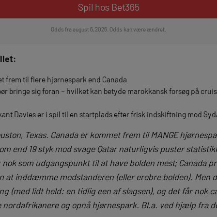
Spil hos Bet365
Odds fra august 6, 2026. Odds kan være ændret.
llet:
t frem til flere hjørnespark end Canada
bør bringe sig foran – hvilket kan betyde marokkansk forsøg på crui
t Davies er i spil til en startplads efter frisk indskiftning mod Sy
ouston, Texas. Canada er kommet frem til MANGE hjørnespar
om end 19 styk mod svage Qatar naturligvis puster statisti
nok som udgangspunkt til at have bolden mest; Canada pr
den at inddæmme modstanderen (eller erobre bolden)
. Men 
 (med lidt held: en tidlig een af slagsen), og det får nok ca
ordafrikanere og opnå hjørnespark. Bl.a. ved hjælp fra de