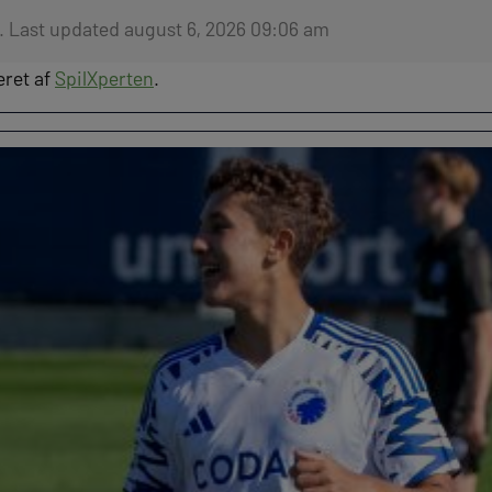
. Last updated august 6, 2026 09:06 am
eret af
SpilXperten
.