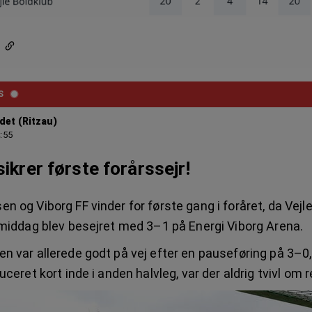
S
det (Ritzau)
4:55
sikrer første forårssejr!
n og Viborg FF vinder for første gang i foråret, da Vejl
ermiddag blev besejret med 3–1 på Energi Viborg Arena.
en var allerede godt på vej efter en pauseføring på 3–0
duceret kort inde i anden halvleg, var der aldrig tvivl om 