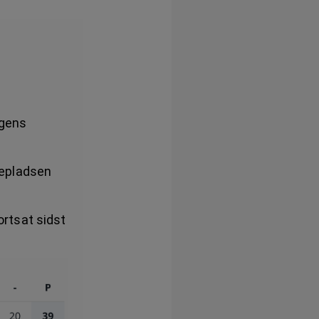
agens
depladsen
fortsat sidst