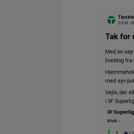
Tipsbla
2/3 Kl. 1
Tak for
Med en sejr 
liveblog fra
Hjemmeholde
med syv poi
Vejle, der e
i 3F Superl