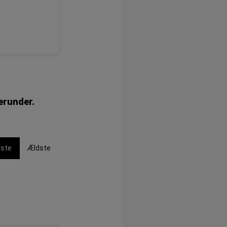
erunder.
ste
Ældste