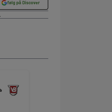
følg på Discover
.
b