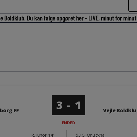
le Boldklub. Du kan følge opgøret her - LIVE, minut for minut
3
-
1
iborg FF
Vejle Boldklu
ENDED
R. Junor
14'
53'
G. Onugkha