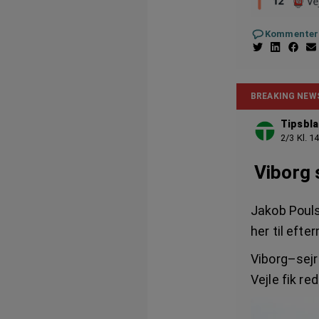
Kommenter
BREAKING NEW
Tipsbla
2/3 Kl. 1
Viborg 
Jakob Poulse
her til eft
Viborg–sejr
Vejle fik re