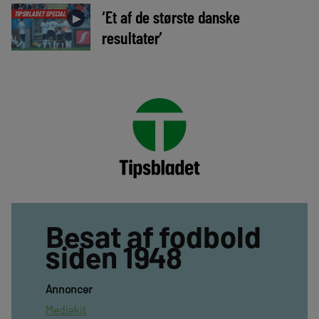
‘Et af de største danske
TIPSBLADET SPECIAL
►
resultater’
Besat af fodbold
siden 1948
Annoncer
Mediekit