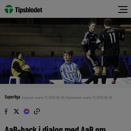
Superliga
Udgivet: marts 13, 2015 08:36 | Opdateret: marts 13, 2015 08:36
AaB-back i dialog med AaB om