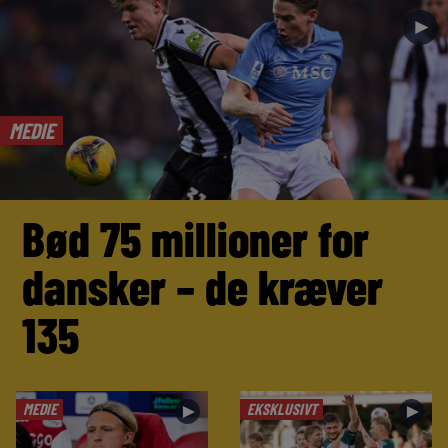
►
MEDIE
Bød 75 millioner for
dansker – de kræver
135
MEDIE
EKSKLUSIVT
►
►