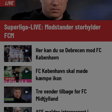
LIVE
Superliga-LIVE: Modstander storhylder
FCM
Her kan du se Debrecen mod FC
►
København
FC København skal møde
►
kæmpe ikon
TOPNYHED
Tre vender tilbage for FC
►
Midtjylland
NYHEDER
AGF meldes interesseret i