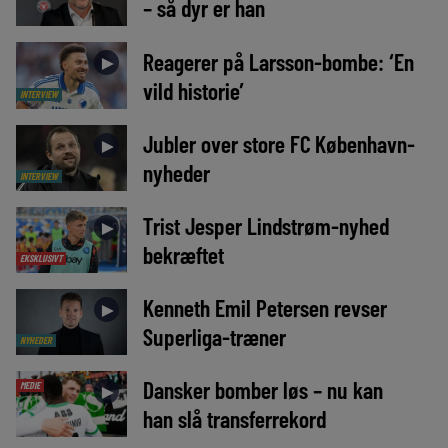
– så dyr er han
Reagerer på Larsson-bombe: ‘En
►
vild historie’
INTERVIEW
Jubler over store FC København-
►
nyheder
INTERVIEW
Trist Jesper Lindstrøm-nyhed
►
bekræftet
EKSKLUSIVT
Kenneth Emil Petersen revser
►
Superliga-træner
NYHEDER
Dansker bomber løs – nu kan
MEDIE
►
han slå transferrekord