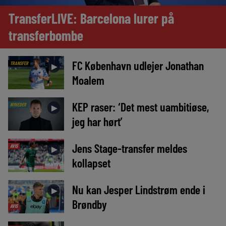
TransferLIVE: Barcelona lurer på
transferbombe
FC København udlejer Jonathan
TRANSFER
►
Moalem
KEP raser: ‘Det mest uambitiøse,
NYHEDER
►
jeg har hørt’
Jens Stage-transfer meldes
AVIS
►
kollapset
Nu kan Jesper Lindstrøm ende i
►
Brøndby
AVIS