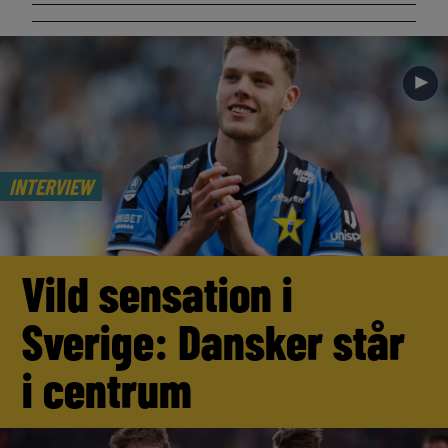
►
INTERVIEW
Vild sensation i
Sverige: Dansker står
i centrum