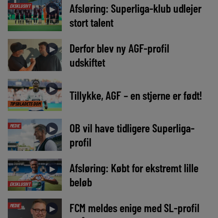
Afsløring: Superliga-klub udlejer
EKSKLUSIVT
►
stort talent
Derfor blev ny AGF-profil
►
udskiftet
►
Tillykke, AGF – en stjerne er født!
TIPSBLADETS DOM
OB vil have tidligere Superliga-
MEDIE
►
profil
Afsløring: Købt for ekstremt lille
►
beløb
EKSKLUSIVT
FCM meldes enige med SL-profil
MEDIE
►