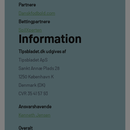
Partnere
Danskfodbold.com
Bettingpartnere
SpilXperten
Information
TIpsbladet.dk udgives af
Tipsbladet ApS
Sankt Annæ Plads 28
1250 København K
Denmark (DK)
CVR 35 41 57 93
Ansvarshavende
Kenneth Jensen
Overalt