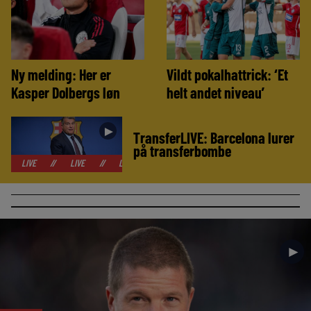
Ny melding: Her er
Vildt pokalhattrick: ‘Et
Kasper Dolbergs løn
helt andet niveau’
►
TransferLIVE: Barcelona lurer
på transferbombe
//
LIVE
//
LIVE
//
LIVE
//
LIVE
//
LIVE
//
LIVE
//
►