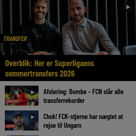
►
TRANSFER
Overblik: Her er Superligaens
sommertransfers 2026
Afsløring: Bombe – FCN slår alle
►
transferrekorder
EKSKLUSIVT
Chok! FCK-stjerne har nægtet at
►
rejse til Ungarn
LIGE NU