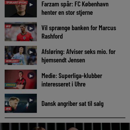
Farzam spår: FC København
TIPSBLADET SPECIAL
►
henter en stor stjerne
Vil sprænge banken for Marcus
AVIS
►
Rashford
Afsløring: Afviser seks mio. for
►
hjemsendt Jensen
EKSKLUSIVT
Medie: Superliga-klubber
►
interesseret i Uhre
NYHEDER
►
Dansk angriber sat til salg
AVIS