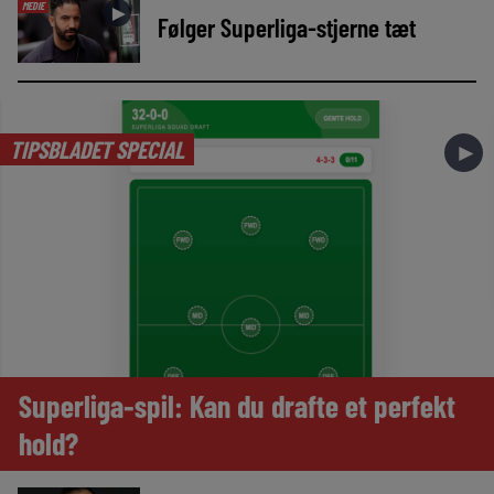
MEDIE
►
Følger Superliga-stjerne tæt
TIPSBLADET SPECIAL
►
Superliga-spil: Kan du drafte et perfekt
hold?