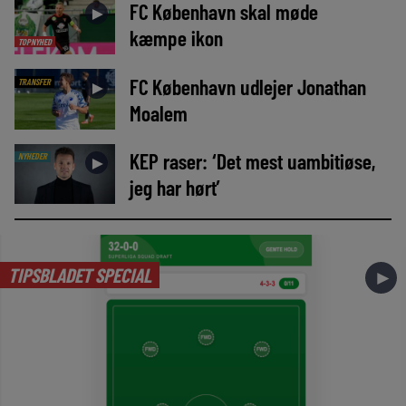
FC København skal møde
►
kæmpe ikon
TOPNYHED
FC København udlejer Jonathan
TRANSFER
►
Moalem
KEP raser: ‘Det mest uambitiøse,
NYHEDER
►
jeg har hørt’
TIPSBLADET SPECIAL
►