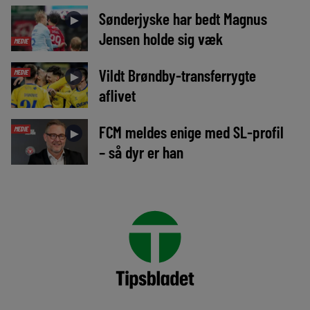
Sønderjyske har bedt Magnus
►
Jensen holde sig væk
MEDIE
Vildt Brøndby-transferrygte
MEDIE
►
aflivet
FCM meldes enige med SL-profil
MEDIE
►
– så dyr er han