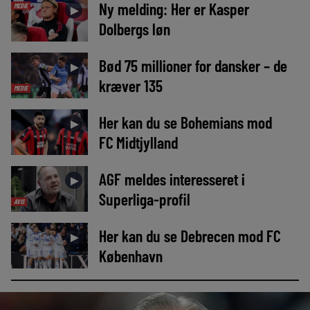
Ny melding: Her er Kasper
MEDIE
►
Dolbergs løn
Bød 75 millioner for dansker – de
►
kræver 135
MEDIE
Her kan du se Bohemians mod
►
FC Midtjylland
AGF meldes interesseret i
►
Superliga-profil
AVIS
Her kan du se Debrecen mod FC
►
København