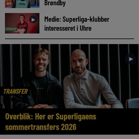
Brøndby
AVIS
Medie: Superliga-klubber
►
interesseret i Uhre
NYHEDER
►
TRANSFER
Overblik: Her er Superligaens
sommertransfers 2026