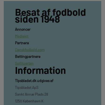
Besat af fodbold
siden 1948
Annoncer
Mediekit
Partnere
Danskfodbold.com
Bettingpartnere
SpilXperten
Information
TIpsbladet.dk udgives af
Tipsbladet ApS
Sankt Annæ Plads 28
1250 København K