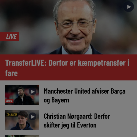
►
LIVE
TransferLIVE: Derfor er kæmpetransfer i
fare
Manchester United afviser Barça
►
og Bayern
MEDIE
Christian Nørgaard: Derfor
TRANSFER
►
skifter jeg til Everton