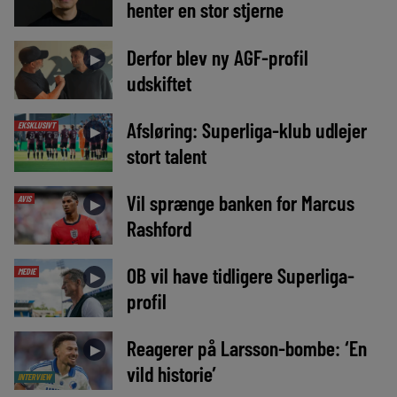
henter en stor stjerne
Derfor blev ny AGF-profil
►
udskiftet
Afsløring: Superliga-klub udlejer
EKSKLUSIVT
►
stort talent
Vil sprænge banken for Marcus
AVIS
►
Rashford
OB vil have tidligere Superliga-
MEDIE
►
profil
Reagerer på Larsson-bombe: ‘En
►
vild historie’
INTERVIEW