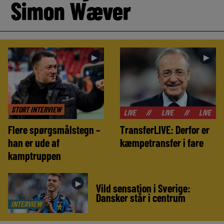
Simon Wæver
►
►
STORT INTERVIEW
//
LIVE
//
LIVE
//
LIVE
//
LIVE
Flere spørgsmålstegn –
TransferLIVE: Derfor er
han er ude af
kæmpetransfer i fare
kamptruppen
►
Vild sensation i Sverige:
Dansker står i centrum
INTERVIEW