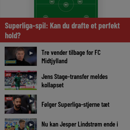
Superliga-spil: Kan du drafte et perfekt
hold?
Tre vender tilbage for FC
►
Midtjylland
NYHEDER
Jens Stage-transfer meldes
AVIS
►
kollapset
MEDIE
►
Følger Superliga-stjerne tæt
Nu kan Jesper Lindstrøm ende i
►