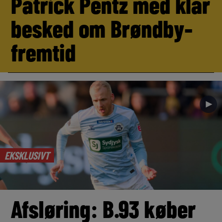
Patrick Pentz med klar
besked om Brøndby-
fremtid
►
EKSKLUSIVT
Afsløring: B.93 køber