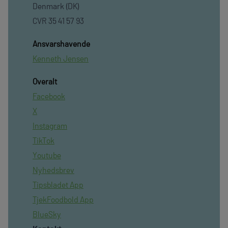
Denmark (DK)
CVR 35 41 57 93
Ansvarshavende
Kenneth Jensen
Overalt
Facebook
X
Instagram
TikTok
Youtube
Nyhedsbrev
Tipsbladet App
TjekFoodbold App
BlueSky