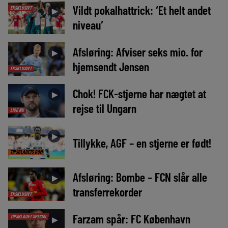
Vildt pokalhattrick: ‘Et helt andet
EKSKLUSIVT
►
niveau’
Afsløring: Afviser seks mio. for
►
hjemsendt Jensen
EKSKLUSIVT
Chok! FCK-stjerne har nægtet at
►
rejse til Ungarn
LIGE NU
►
Tillykke, AGF – en stjerne er født!
TIPSBLADETS DOM
Afsløring: Bombe – FCN slår alle
►
transferrekorder
EKSKLUSIVT
Farzam spår: FC København
TIPSBLADET SPECIAL
►