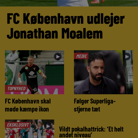
FC København udlejer
Jonathan Moalem
MEDIE
►
►
TOPNYHED
FC København skal
Følger Superliga-
møde kæmpe ikon
stjerne tæt
EKSKLUSIVT
►
Vildt pokalhattrick: ‘Et helt
andet niveau’