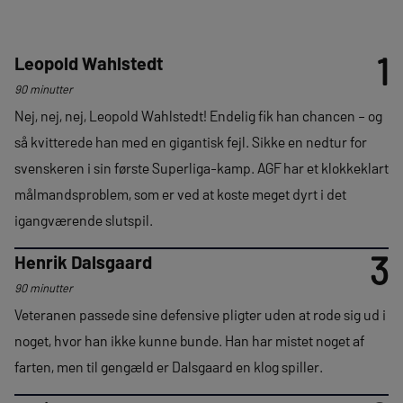
1
Leopold Wahlstedt
90 minutter
Nej, nej, nej, Leopold Wahlstedt! Endelig fik han chancen – og
så kvitterede han med en gigantisk fejl. Sikke en nedtur for
svenskeren i sin første Superliga-kamp. AGF har et klokkeklart
målmandsproblem, som er ved at koste meget dyrt i det
igangværende slutspil.
3
Henrik Dalsgaard
90 minutter
Veteranen passede sine defensive pligter uden at rode sig ud i
noget, hvor han ikke kunne bunde. Han har mistet noget af
farten, men til gengæld er Dalsgaard en klog spiller.