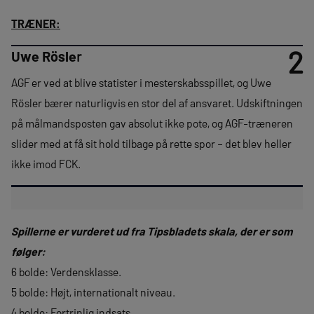
TRÆNER:
2
Uwe Rösle
r
AGF er ved at blive statister i mesterskabsspillet, og Uwe
Rösler bærer naturligvis en stor del af ansvaret. Udskiftningen
på målmandsposten gav absolut ikke pote, og AGF-træneren
slider med at få sit hold tilbage på rette spor – det blev heller
ikke imod FCK.
Spillerne er vurderet ud fra Tipsbladets skala, der er som
følger:
6 bolde: Verdensklasse.
5 bolde: Højt, internationalt niveau.
4 bolde: Fortrinlig indsats.