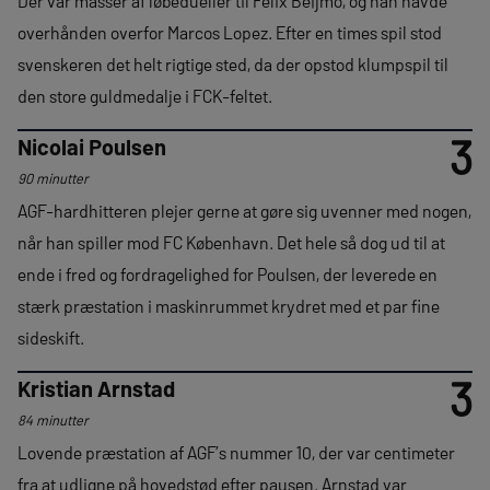
Der var masser af løbedueller til Felix Beijmo, og han havde
overhånden overfor Marcos Lopez. Efter en times spil stod
svenskeren det helt rigtige sted, da der opstod klumpspil til
den store guldmedalje i FCK-feltet.
3
Nicolai Poulsen
90 minutter
AGF-hardhitteren plejer gerne at gøre sig uvenner med nogen,
når han spiller mod FC København. Det hele så dog ud til at
ende i fred og fordragelighed for Poulsen, der leverede en
stærk præstation i maskinrummet krydret med et par fine
sideskift.
3
Kristian Arnstad
84 minutter
Lovende præstation af AGF’s nummer 10, der var centimeter
fra at udligne på hovedstød efter pausen. Arnstad var