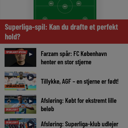
Superliga-spil: Kan du drafte et perfekt
hold?
Farzam spår: FC København
TIPSBLADET SPECIAL
►
henter en stor stjerne
►
Tillykke, AGF – en stjerne er født!
TIPSBLADETS DOM
Afsløring: Købt for ekstremt lille
►
beløb
EKSKLUSIVT
Afsløring: Superliga-klub udlejer
EKSKLUSIVT
►