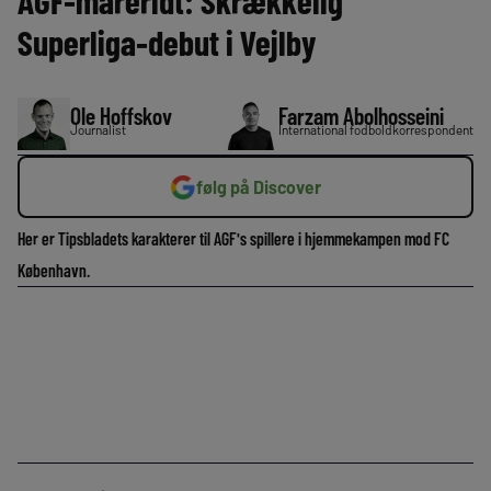
AGF-mareridt: Skrækkelig
Superliga-debut i Vejlby
Ole Hoffskov
Farzam Abolhosseini
Journalist
International fodboldkorrespondent
følg på Discover
Her er Tipsbladets karakterer til AGF's spillere i hjemmekampen mod FC
København.