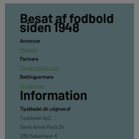
Besat af fodbold
siden 1948
Annoncer
Mediekit
Partnere
Danskfodbold.com
Bettingpartnere
SpilXperten
Information
TIpsbladet.dk udgives af
Tipsbladet ApS
Sankt Annæ Plads 28
1250 København K