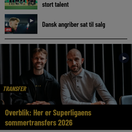
stort talent
►
Dansk angriber sat til salg
AVIS
►
TRANSFER
Overblik: Her er Superligaens
sommertransfers 2026