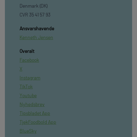
Denmark (DK)
CVR 35 41 57 93
Ansvarshavende
Kenneth Jensen
Overalt
Facebook
X
Instagram
TikTok
Youtube
Nyhedsbrev
Tipsbladet App
TjekFoodbold App
BlueSky