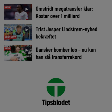
Omstridt megatransfer klar:
MEDIE
►
Koster over 1 milliard
Trist Jesper Lindstrøm-nyhed
►
bekræftet
EKSKLUSIVT
Dansker bomber løs – nu kan
MEDIE
►
han slå transferrekord