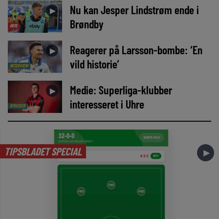
Nu kan Jesper Lindstrøm ende i
►
Brøndby
AVIS
Reagerer på Larsson-bombe: ‘En
►
vild historie’
INTERVIEW
Medie: Superliga-klubber
►
interesseret i Uhre
NYHEDER
TIPSBLADET SPECIAL
►