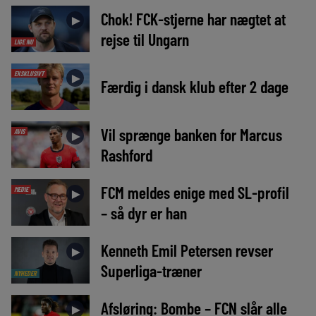
Chok! FCK-stjerne har nægtet at
►
rejse til Ungarn
LIGE NU
EKSKLUSIVT
►
Færdig i dansk klub efter 2 dage
Vil sprænge banken for Marcus
AVIS
►
Rashford
FCM meldes enige med SL-profil
MEDIE
►
– så dyr er han
Kenneth Emil Petersen revser
►
Superliga-træner
NYHEDER
Afsløring: Bombe – FCN slår alle
►