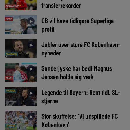
transferrekorder
EKSKLUSIVT
OB vil have tidligere Superliga-
MEDIE
►
profil
Jubler over store FC København-
►
nyheder
INTERVIEW
Sønderjyske har bedt Magnus
►
Jensen holde sig væk
MEDIE
Legende til Bayern: Hent tidl. SL-
NYHEDER
►
stjerne
Stor skuffelse: ‘Vi udspillede FC
►
København’
NYHEDER