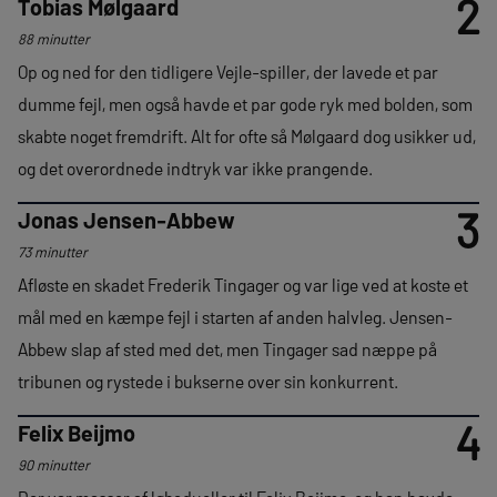
2
Tobias Mølgaard
88 minutter
Op og ned for den tidligere Vejle-spiller, der lavede et par
dumme fejl, men også havde et par gode ryk med bolden, som
skabte noget fremdrift. Alt for ofte så Mølgaard dog usikker ud,
og det overordnede indtryk var ikke prangende.
3
Jonas Jensen-Abbew
73 minutter
Afløste en skadet Frederik Tingager og var lige ved at koste et
mål med en kæmpe fejl i starten af anden halvleg. Jensen-
Abbew slap af sted med det, men Tingager sad næppe på
tribunen og rystede i bukserne over sin konkurrent.
4
Felix Beijmo
90 minutter