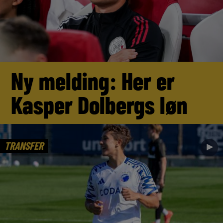
Ny melding: Her er
Kasper Dolbergs løn
TRANSFER
►