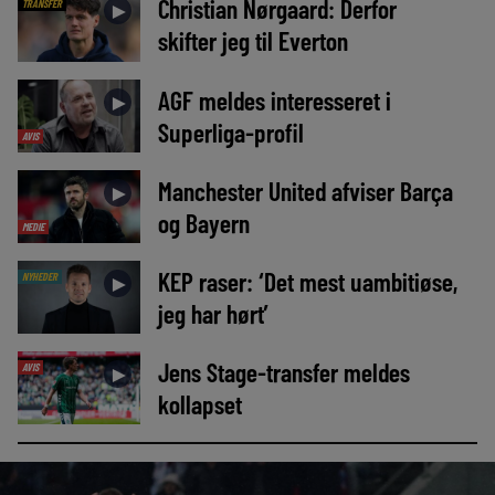
Christian Nørgaard: Derfor
TRANSFER
►
skifter jeg til Everton
AGF meldes interesseret i
►
Superliga-profil
AVIS
Manchester United afviser Barça
►
og Bayern
MEDIE
KEP raser: ‘Det mest uambitiøse,
NYHEDER
►
jeg har hørt’
Jens Stage-transfer meldes
AVIS
►
kollapset