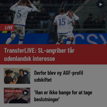
►
LIVE
TransferLIVE: SL-angriber får
udenlandsk interesse
Derfor blev ny AGF-profil
►
udskiftet
‘Han er ikke bange for at tage
TIPSBLADET SPECIAL
►
beslutninger’