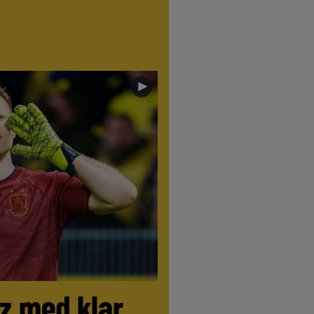
►
tz med klar