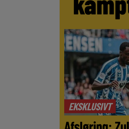
kamp
EKSKLUSIVT
Afsløring: Z