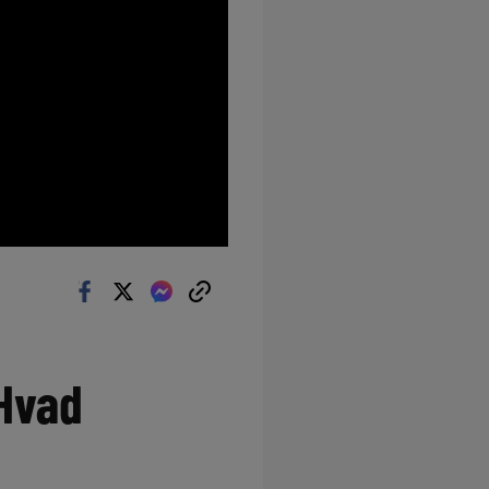
‘Hvad