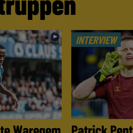
truppen
►
INTERVIEW
ulte Waregem
Patrick Pen