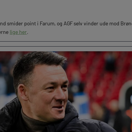
lland smider point i Farum, og AGF selv vinder ude mod Brø
ierne
lige her
.