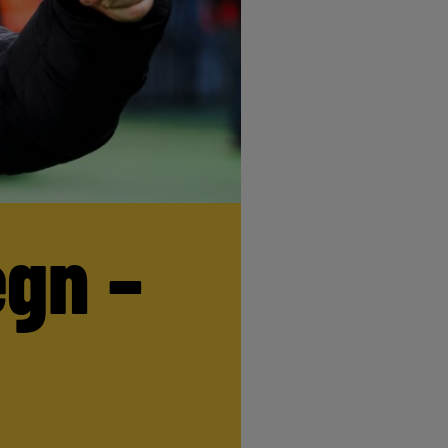
egn –