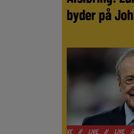
byder på Joh
//
LIVE
//
LIVE
//
LIVE
//
LIV