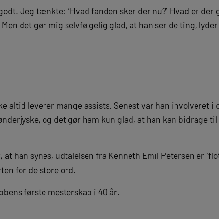
godt. Jeg tænkte: ‘Hvad fanden sker der nu?’ Hvad er der g
Men det gør mig selvfølgelig glad, at han ser de ting, lyder
ke altid leverer mange assists. Senest var han involveret i 
Sønderjyske, og det gør ham kun glad, at han kan bidrage til
r, at han synes, udtalelsen fra Kenneth Emil Petersen er ‘fl
rten for de store ord.
bbens første mesterskab i 40 år.