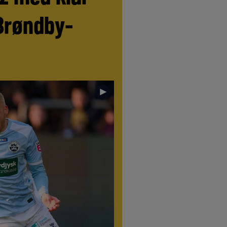
Brøndby-
►
//
LIVE
//
LIVE
//
LIVE
//
LIVE
//
LIVE