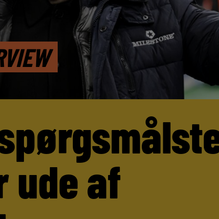
RVIEW
 spørgsmålst
r ude af