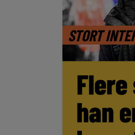
STORT INTE
Flere
han e