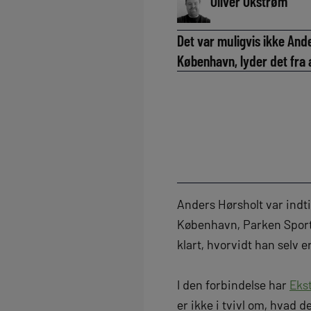
Oliver Okstrøm
Det var muligvis ikke And
København, lyder det fra 
Anders Hørsholt var indt
København, Parken Sport 
klart, hvorvidt han selv e
I den forbindelse har
Eks
er ikke i tvivl om, hvad de