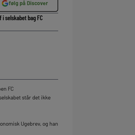
følg på Discover
 i selskabet bag FC
ben FC
elskabet står det ikke
Økonomisk Ugebrev, og han