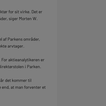
ør for sit virke. Det er
åder, siger Morten W.
del af Parkens områder,
ekte arvtager.
 For aktieanalytikeren er
direktørstolen i Parken.
år det kommer til
 end, at man forventer et