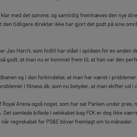
n klar med det samme, og samtidig fremhæves den nye direkt
 den tidligere direktør ikke har gjort det godt på sine omr
r Jan Harrit, som hidtil har stået i spidsen for en anden 
 så godt, at man nu er kommet frem til, at han var den perf
dbanen og i den forbindelse, at man har været i problemer.
oblemer i fitness.dk, som nu betyder, at man skifter ud i 
 Royal Arena også noget, som har sat Parken under pres, n
 Det samlede billede i selskabet bag FCK er dog ikke værre
, når regnskabet for PS&E bliver fremlagt om to måneder.