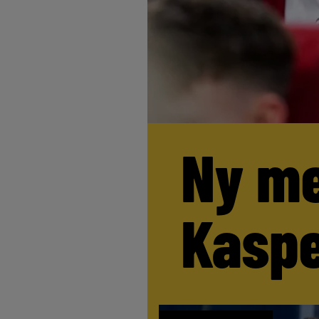
Ny me
Kaspe