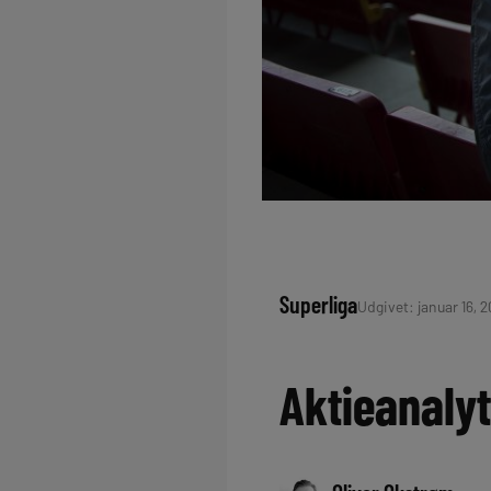
Superliga
Udgivet: januar 16, 2
Aktieanalyt