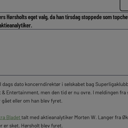
ers Hørsholts eget valg, da han tirsdag stoppede som topchef
aktieanalytiker.
il dags dato koncerndirektør i selskabet bag Superligaklub
& Entertainment, men den tid er nu ovre. I meldingen fra s
r gået eller om han blev fyret.
tra Bladet
talt med aktieanalytiker Morten W. Langer fra 
r er sket. Hørsholt blev fyret.