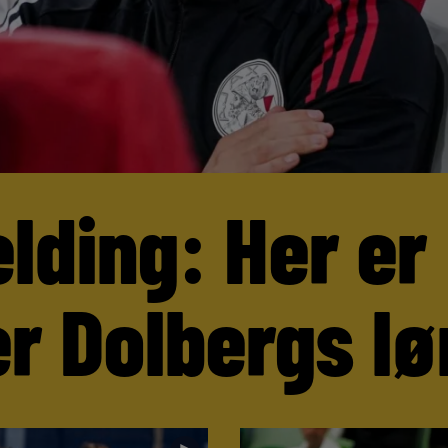
lding: Her er
r Dolbergs lø