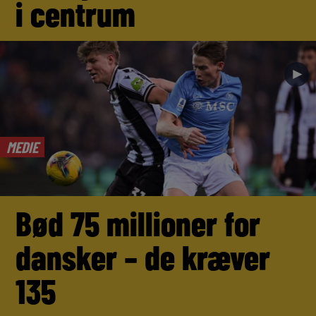
i centrum
►
MEDIE
Bød 75 millioner for
dansker – de kræver
135