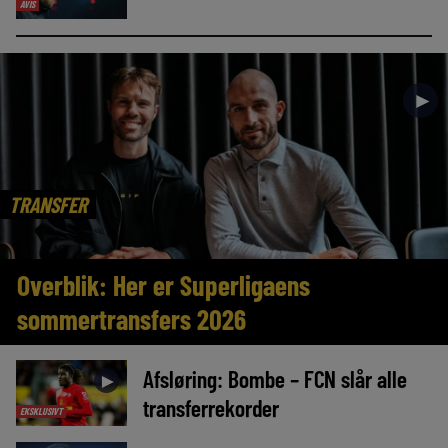
AVIS
►
TRANSFER
Overblik: Her er Superligaens
sommertransfers 2026
Afsløring: Bombe – FCN slår alle
►
transferrekorder
EKSKLUSIVT