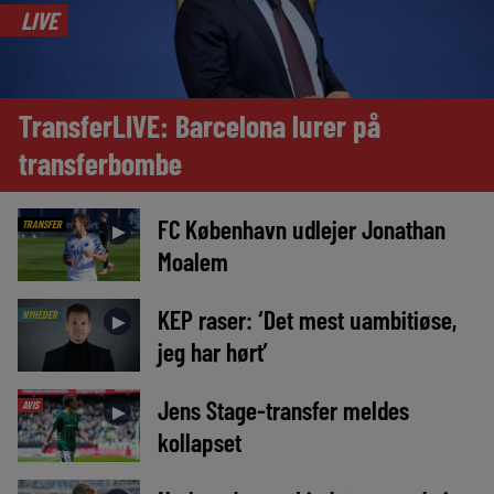
LIVE
TransferLIVE: Barcelona lurer på
transferbombe
FC København udlejer Jonathan
TRANSFER
►
Moalem
KEP raser: ‘Det mest uambitiøse,
NYHEDER
►
jeg har hørt’
Jens Stage-transfer meldes
AVIS
►
kollapset