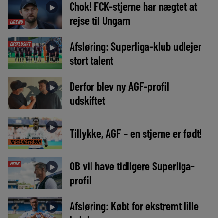
Chok! FCK-stjerne har nægtet at
►
rejse til Ungarn
LIGE NU
Afsløring: Superliga-klub udlejer
EKSKLUSIVT
►
stort talent
Derfor blev ny AGF-profil
►
udskiftet
►
Tillykke, AGF – en stjerne er født!
TIPSBLADETS DOM
OB vil have tidligere Superliga-
MEDIE
►
profil
Afsløring: Købt for ekstremt lille
►