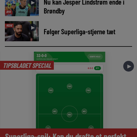
Nu kan Jesper Lindstrøm ende i
►
Brøndby
AVIS
MEDIE
►
Følger Superliga-stjerne tæt
TIPSBLADET SPECIAL
►
Superliga-spil: Kan du drafte et perfekt