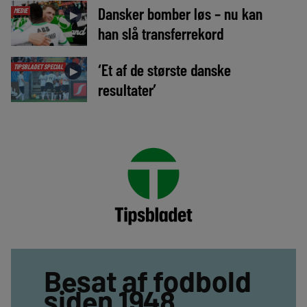
Dansker bomber løs – nu kan
MEDIE
►
han slå transferrekord
‘Et af de største danske
TIPSBLADET SPECIAL
►
resultater’
Besat af fodbold
siden 1948