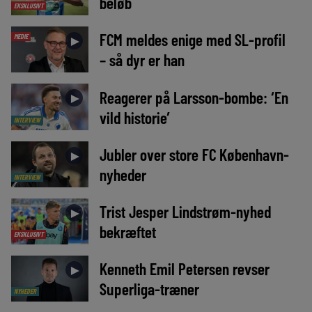
beløb
EKSKLUSIVT
FCM meldes enige med SL-profil
MEDIE
►
– så dyr er han
Reagerer på Larsson-bombe: ‘En
►
vild historie’
INTERVIEW
Jubler over store FC København-
►
nyheder
INTERVIEW
Trist Jesper Lindstrøm-nyhed
►
bekræftet
EKSKLUSIVT
Kenneth Emil Petersen revser
►
Superliga-træner
NYHEDER