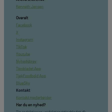
Kenneth Jensen
Overalt
Facebook
X
Instagram
TikTok
Youtube
Nyhedsbrev
Tipsbladet App
TjekFoodbold App
BlueSky
Kontakt
Kontakt medarbejder
Har du en nyhed?
Tip redaktionen:
redaktion@tipsbladet.dk