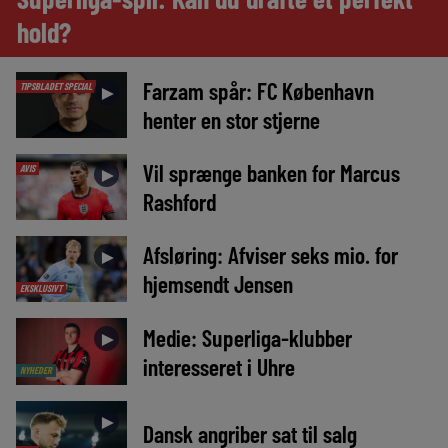
hold?
Farzam spår: FC København
TIPSBLADET SPECIAL
►
henter en stor stjerne
Vil sprænge banken for Marcus
AVIS
►
Rashford
Afsløring: Afviser seks mio. for
►
hjemsendt Jensen
EKSKLUSIVT
Medie: Superliga-klubber
►
interesseret i Uhre
NYHEDER
►
Dansk angriber sat til salg