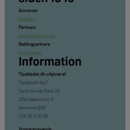
Annoncer
Mediekit
Partnere
Danskfodbold.com
Bettingpartnere
SpilXperten
Information
TIpsbladet.dk udgives af
Tipsbladet ApS
Sankt Annæ Plads 28
1250 København K
Denmark (DK)
CVR 35 41 57 93
Ansvarshavende