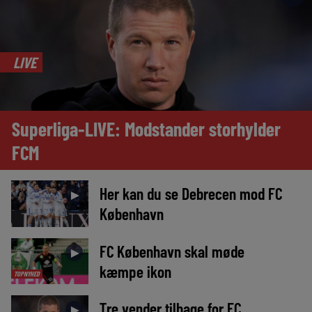
LIVE
Superliga-LIVE: Modstander storhylder
FCM
Her kan du se Debrecen mod FC
►
København
FC København skal møde
►
kæmpe ikon
TOPNYHED
Tre vender tilbage for FC
►