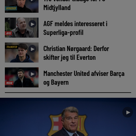
Midtjylland
NYHEDER
AGF meldes interesseret i
►
Superliga-profil
AVIS
Christian Nørgaard: Derfor
TRANSFER
►
skifter jeg til Everton
Manchester United afviser Barça
►
og Bayern
MEDIE
►