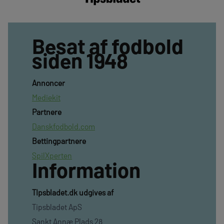
Besat af fodbold
siden 1948
Annoncer
Mediekit
Partnere
Danskfodbold.com
Bettingpartnere
SpilXperten
Information
TIpsbladet.dk udgives af
Tipsbladet ApS
Sankt Annæ Plads 28