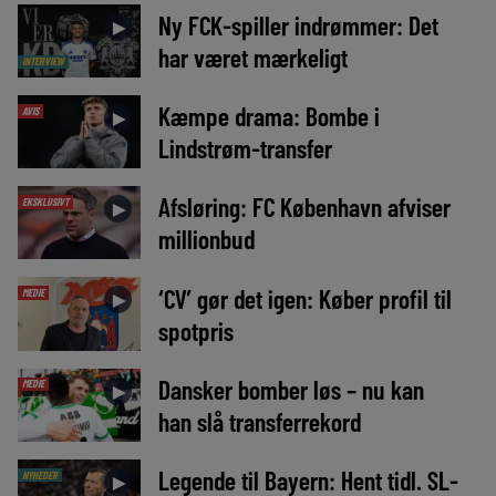
Ny FCK-spiller indrømmer: Det
►
har været mærkeligt
INTERVIEW
Kæmpe drama: Bombe i
AVIS
►
Lindstrøm-transfer
Afsløring: FC København afviser
EKSKLUSIVT
►
millionbud
‘CV’ gør det igen: Køber profil til
MEDIE
►
spotpris
Dansker bomber løs – nu kan
MEDIE
►
han slå transferrekord
Legende til Bayern: Hent tidl. SL-
NYHEDER
►