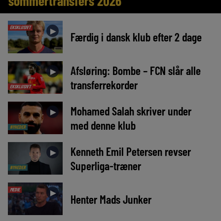
sommertransfers 2026
EKSKLUSIVT
►
Færdig i dansk klub efter 2 dage
Afsløring: Bombe – FCN slår alle
►
transferrekorder
EKSKLUSIVT
Mohamed Salah skriver under
►
med denne klub
NYHEDER
Kenneth Emil Petersen revser
►
Superliga-træner
NYHEDER
MEDIE
►
Henter Mads Junker