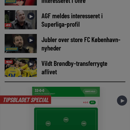
interesseret i Uhre
NYHEDER
AGF meldes interesseret i
►
Superliga-profil
AVIS
Jubler over store FC København-
►
nyheder
INTERVIEW
Vildt Brøndby-transferrygte
MEDIE
►
aflivet
TIPSBLADET SPECIAL
►