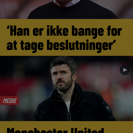
‘Han er ikke bange for
at tage beslutninger’
►
MEDIE
Manchester United