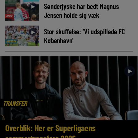
Sønderjyske har bedt Magnus
►
Jensen holde sig væk
MEDIE
Stor skuffelse: ‘Vi udspillede FC
►
København’
NYHEDER
►
TRANSFER
Overblik: Her er Superligaens