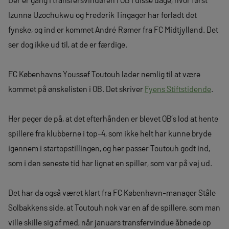
Izunna Uzochukwu og Frederik Tingager har forladt det
fynske, og ind er kommet André Rømer fra FC Midtjylland. Det
ser dog ikke ud til, at de er færdige.
FC Københavns Youssef Toutouh lader nemlig til at være
kommet på ønskelisten i OB. Det skriver
Fyens Stiftstidende
.
Her peger de på, at det efterhånden er blevet OB’s lod at hente
spillere fra klubberne i top-4, som ikke helt har kunne bryde
igennem i startopstillingen, og her passer Toutouh godt ind,
som i den seneste tid har lignet en spiller, som var på vej ud.
Det har da også været klart fra FC København-manager Ståle
Solbakkens side, at Toutouh nok var en af de spillere, som man
ville skille sig af med, når januars transfervindue åbnede op