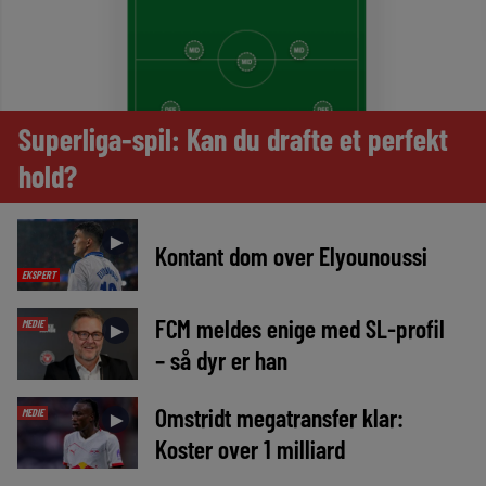
Superliga-spil: Kan du drafte et perfekt
hold?
►
Kontant dom over Elyounoussi
EKSPERT
FCM meldes enige med SL-profil
MEDIE
►
– så dyr er han
Omstridt megatransfer klar:
MEDIE
►
Koster over 1 milliard