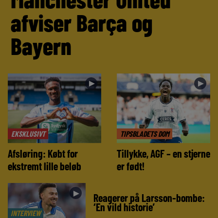
afviser Barça og
Bayern
►
►
EKSKLUSIVT
TIPSBLADETS DOM
Afsløring: Købt for
Tillykke, AGF – en stjerne
ekstremt lille beløb
er født!
►
Reagerer på Larsson-bombe:
‘En vild historie’
INTERVIEW