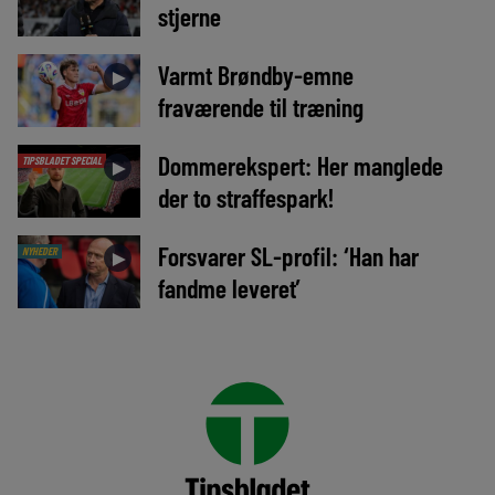
stjerne
Varmt Brøndby-emne
►
fraværende til træning
Dommerekspert: Her manglede
TIPSBLADET SPECIAL
►
der to straffespark!
Forsvarer SL-profil: ‘Han har
NYHEDER
►
fandme leveret’