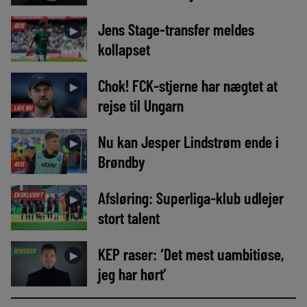
Jens Stage-transfer meldes
AVIS
►
kollapset
Chok! FCK-stjerne har nægtet at
►
rejse til Ungarn
LIGE NU
Nu kan Jesper Lindstrøm ende i
►
Brøndby
AVIS
Afsløring: Superliga-klub udlejer
EKSKLUSIVT
►
stort talent
KEP raser: ‘Det mest uambitiøse,
NYHEDER
►
jeg har hørt’