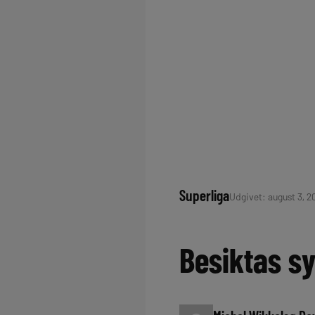
Superliga
Udgivet: august 3, 2
Besiktas sy