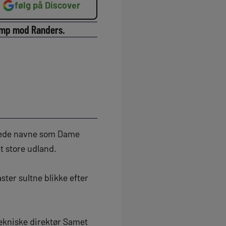
følg på Discover
kamp mod Randers.
lerede navne som Dame
t store udland.
ster sultne blikke efter
tekniske direktør Samet