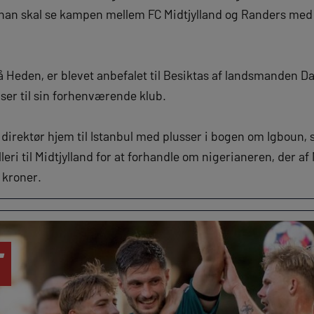
 han skal se kampen mellem FC Midtjylland og Randers med
å Heden, er blevet anbefalet til Besiktas af landsmanden D
ser til sin forhenværende klub.
rektør hjem til Istanbul med plusser i bogen om Igboun, så 
leri til Midtjylland for at forhandle om nigerianeren, der af 
 kroner.