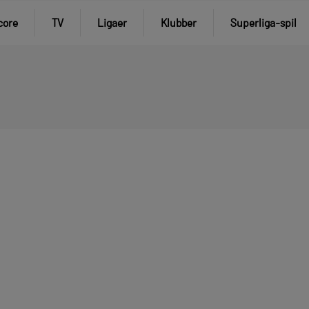
core
TV
Ligaer
Klubber
Superliga-spil