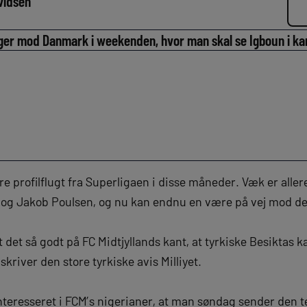
vidsen
ager mod Danmark i weekenden, hvor man skal se Igboun i 
ore profilflugt fra Superligaen i disse måneder. Væk er al
 og Jakob Poulsen, og nu kan endnu en være på vej mod de
 det så godt på FC Midtjyllands kant, at tyrkiske Besiktas ka
 skriver den store tyrkiske avis Milliyet.
interesseret i FCM’s nigerianer, at man søndag sender den 