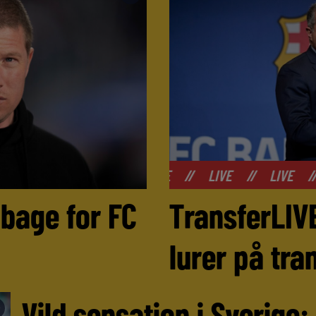
//
LIVE
//
LIVE
//
LIVE
//
LIVE
//
LI
lbage for FC
TransferLIV
lurer på tr
Vild sensation i Sverige:
►