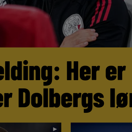
lding: Her er
r Dolbergs lø
►