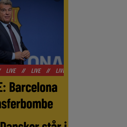
VE
//
LIVE
//
LIVE
//
LIVE
//
LIVE
//
LIV
E: Barcelona
ansferbombe
 Dansker står i