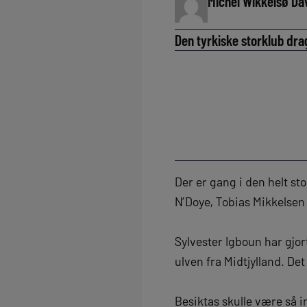
Michel Wikkelsø Da
Den tyrkiske storklub dr
Der er gang i den helt st
N’Doye, Tobias Mikkelsen
Sylvester Igboun har gjort
ulven fra Midtjylland. Det
Besiktas skulle være så 