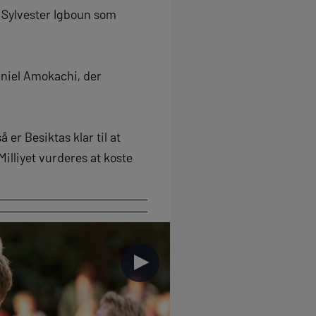
 Sylvester Igboun som
aniel Amokachi, der
er Besiktas klar til at
Milliyet vurderes at koste
►