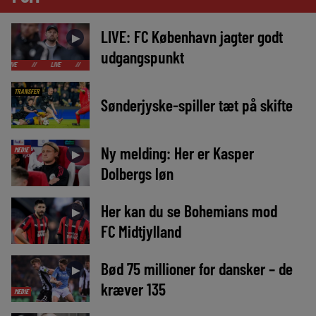
LIVE: FC København jagter godt
►
udgangspunkt
LIVE
//
LIVE
//
LIVE
//
LIVE
//
LIVE
//
LIVE
//
LIVE
//
TRANSFER
Sønderjyske-spiller tæt på skifte
Ny melding: Her er Kasper
MEDIE
►
Dolbergs løn
Her kan du se Bohemians mod
►
FC Midtjylland
Bød 75 millioner for dansker – de
►
kræver 135
MEDIE