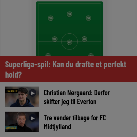
Superliga-spil: Kan du drafte et perfekt
hold?
Christian Nørgaard: Derfor
TRANSFER
►
skifter jeg til Everton
Tre vender tilbage for FC
►
Midtjylland
NYHEDER