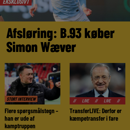
EKSKLUSIVT
Afsløring: B.93 køber
Simon Wæver
►
►
STORT INTERVIEW
//
LIVE
//
LIVE
//
LIVE
//
Flere spørgsmålstegn –
TransferLIVE: Derfor er
han er ude af
kæmpetransfer i fare
kamptruppen