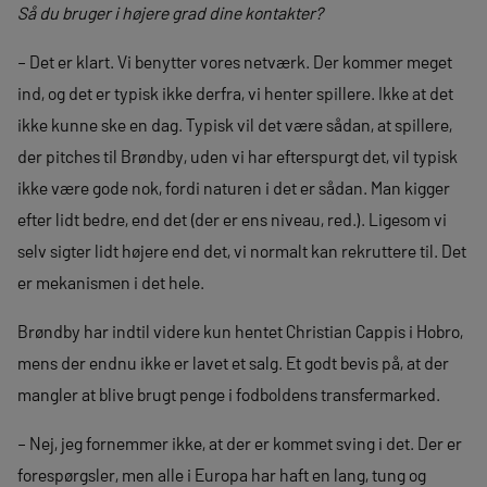
Så du bruger i højere grad dine kontakter?
– Det er klart. Vi benytter vores netværk. Der kommer meget
ind, og det er typisk ikke derfra, vi henter spillere. Ikke at det
ikke kunne ske en dag. Typisk vil det være sådan, at spillere,
der pitches til Brøndby, uden vi har efterspurgt det, vil typisk
ikke være gode nok, fordi naturen i det er sådan. Man kigger
efter lidt bedre, end det (der er ens niveau, red.). Ligesom vi
selv sigter lidt højere end det, vi normalt kan rekruttere til. Det
er mekanismen i det hele.
Brøndby har indtil videre kun hentet Christian Cappis i Hobro,
mens der endnu ikke er lavet et salg. Et godt bevis på, at der
mangler at blive brugt penge i fodboldens transfermarked.
– Nej, jeg fornemmer ikke, at der er kommet sving i det. Der er
forespørgsler, men alle i Europa har haft en lang, tung og