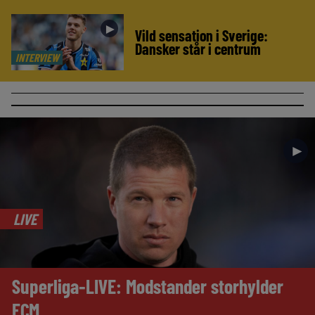
►
Vild sensation i Sverige:
Dansker står i centrum
INTERVIEW
►
LIVE
Superliga-LIVE: Modstander storhylder
FCM