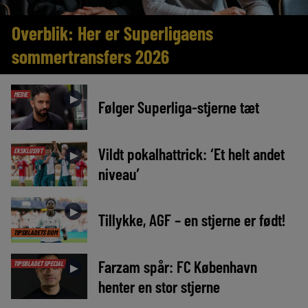
Overblik: Her er Superligaens
sommertransfers 2026
MEDIE
►
Følger Superliga-stjerne tæt
Vildt pokalhattrick: ‘Et helt andet
EKSKLUSIVT
►
niveau’
►
Tillykke, AGF – en stjerne er født!
TIPSBLADETS DOM
Farzam spår: FC København
TIPSBLADET SPECIAL
►
henter en stor stjerne