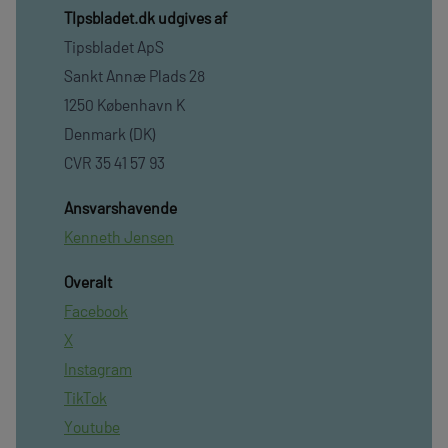
TIpsbladet.dk udgives af
Tipsbladet ApS
Sankt Annæ Plads 28
1250 København K
Denmark (DK)
CVR 35 41 57 93
Ansvarshavende
Kenneth Jensen
Overalt
Facebook
X
Instagram
TikTok
Youtube