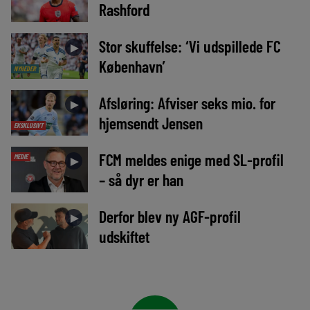
Rashford
Stor skuffelse: ‘Vi udspillede FC
►
København’
NYHEDER
Afsløring: Afviser seks mio. for
►
hjemsendt Jensen
EKSKLUSIVT
FCM meldes enige med SL-profil
MEDIE
►
– så dyr er han
Derfor blev ny AGF-profil
►
udskiftet