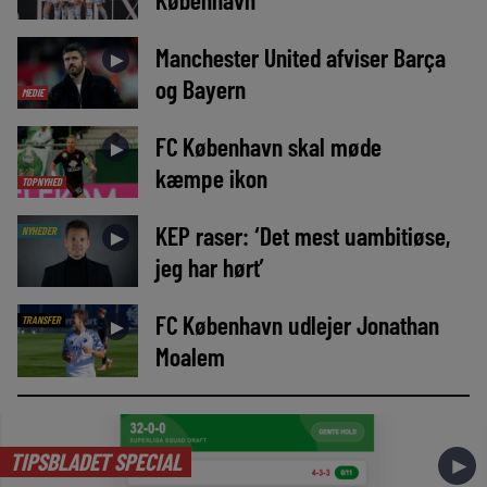
Manchester United afviser Barça
►
og Bayern
MEDIE
FC København skal møde
►
kæmpe ikon
TOPNYHED
KEP raser: ‘Det mest uambitiøse,
NYHEDER
►
jeg har hørt’
FC København udlejer Jonathan
TRANSFER
►
Moalem
TIPSBLADET SPECIAL
►