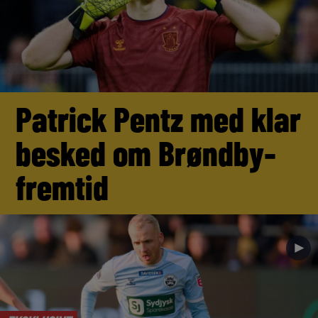
Patrick Pentz med klar
besked om Brøndby-
fremtid
►