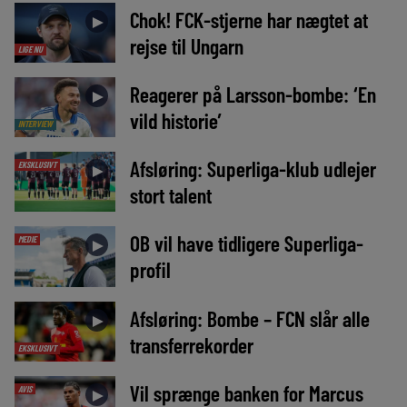
Chok! FCK-stjerne har nægtet at
►
rejse til Ungarn
LIGE NU
Reagerer på Larsson-bombe: ‘En
►
vild historie’
INTERVIEW
Afsløring: Superliga-klub udlejer
EKSKLUSIVT
►
stort talent
OB vil have tidligere Superliga-
MEDIE
►
profil
Afsløring: Bombe – FCN slår alle
►
transferrekorder
EKSKLUSIVT
Vil sprænge banken for Marcus
AVIS
►