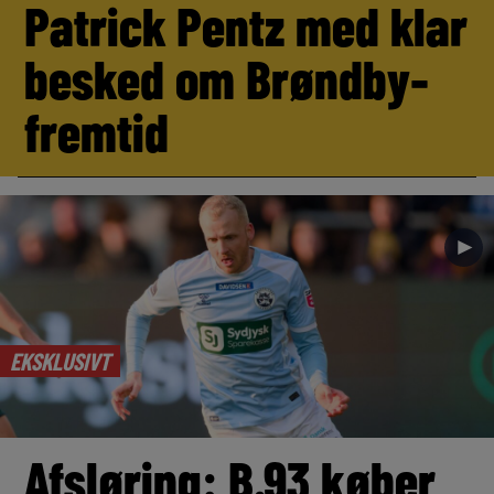
Patrick Pentz med klar
besked om Brøndby-
fremtid
►
EKSKLUSIVT
Afsløring: B.93 køber