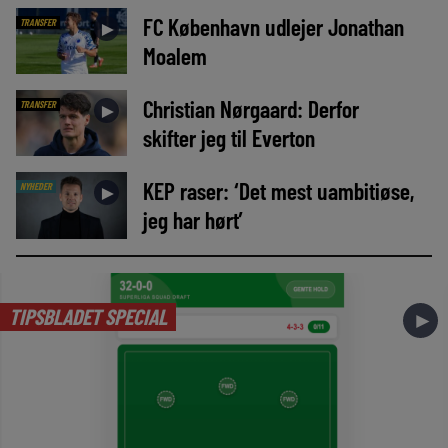
FC København udlejer Jonathan
TRANSFER
►
Moalem
Christian Nørgaard: Derfor
TRANSFER
►
skifter jeg til Everton
KEP raser: ‘Det mest uambitiøse,
NYHEDER
►
jeg har hørt’
TIPSBLADET SPECIAL
►