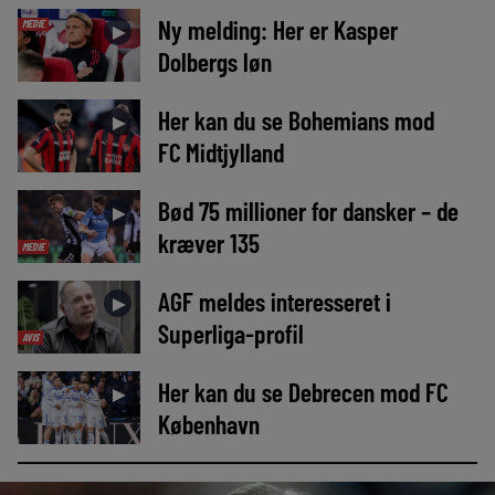
Ny melding: Her er Kasper
MEDIE
►
Dolbergs løn
Her kan du se Bohemians mod
►
FC Midtjylland
Bød 75 millioner for dansker – de
►
kræver 135
MEDIE
AGF meldes interesseret i
►
Superliga-profil
AVIS
Her kan du se Debrecen mod FC
►
København