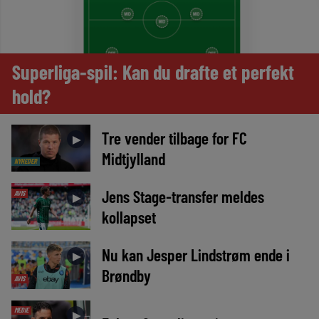
Superliga-spil: Kan du drafte et perfekt
hold?
Tre vender tilbage for FC
►
Midtjylland
NYHEDER
Jens Stage-transfer meldes
AVIS
►
kollapset
Nu kan Jesper Lindstrøm ende i
►
Brøndby
AVIS
MEDIE
►