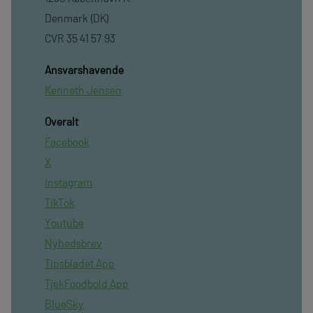
Denmark (DK)
CVR 35 41 57 93
Ansvarshavende
Kenneth Jensen
Overalt
Facebook
X
Instagram
TikTok
Youtube
Nyhedsbrev
Tipsbladet App
TjekFoodbold App
BlueSky