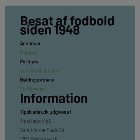
Besat af fodbold
siden 1948
Annoncer
Mediekit
Partnere
Danskfodbold.com
Bettingpartnere
SpilXperten
Information
TIpsbladet.dk udgives af
Tipsbladet ApS
Sankt Annæ Plads 28
1250 København K