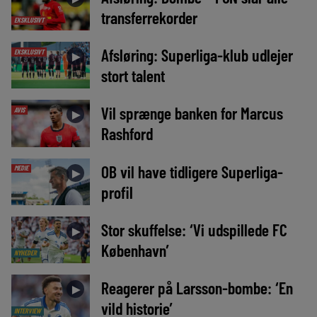
transferrekorder
EKSKLUSIVT
Afsløring: Superliga-klub udlejer
EKSKLUSIVT
►
stort talent
Vil sprænge banken for Marcus
AVIS
►
Rashford
OB vil have tidligere Superliga-
MEDIE
►
profil
Stor skuffelse: ‘Vi udspillede FC
►
København’
NYHEDER
Reagerer på Larsson-bombe: ‘En
►
vild historie’
INTERVIEW