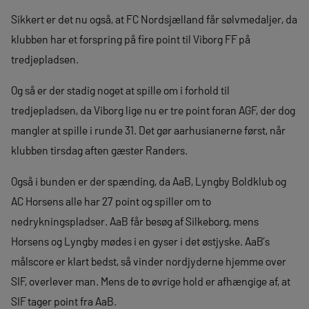
Sikkert er det nu også, at FC Nordsjælland får sølvmedaljer, da
klubben har et forspring på fire point til Viborg FF på
tredjepladsen.
Og så er der stadig noget at spille om i forhold til
tredjepladsen, da Viborg lige nu er tre point foran AGF, der dog
mangler at spille i runde 31. Det gør aarhusianerne først, når
klubben tirsdag aften gæster Randers.
Også i bunden er der spænding, da AaB, Lyngby Boldklub og
AC Horsens alle har 27 point og spiller om to
nedrykningspladser. AaB får besøg af Silkeborg, mens
Horsens og Lyngby mødes i en gyser i det østjyske. AaB’s
målscore er klart bedst, så vinder nordjyderne hjemme over
SIF, overlever man. Mens de to øvrige hold er afhængige af, at
SIF tager point fra AaB.