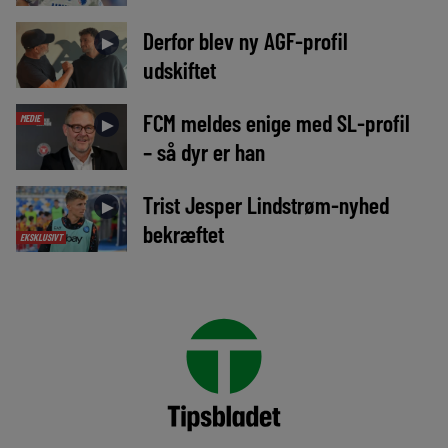
Derfor blev ny AGF-profil
►
udskiftet
FCM meldes enige med SL-profil
MEDIE
►
– så dyr er han
Trist Jesper Lindstrøm-nyhed
►
bekræftet
EKSKLUSIVT