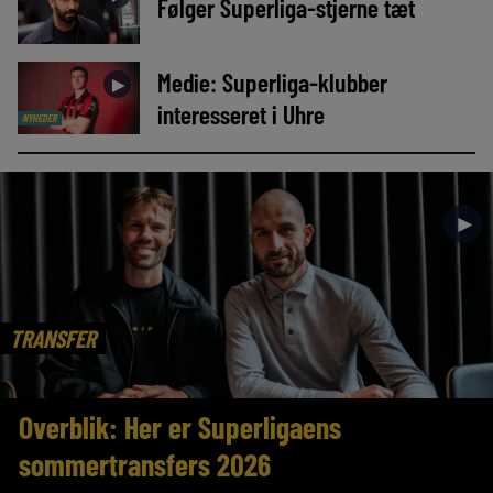
Følger Superliga-stjerne tæt
Medie: Superliga-klubber
►
interesseret i Uhre
NYHEDER
►
TRANSFER
Overblik: Her er Superligaens
sommertransfers 2026