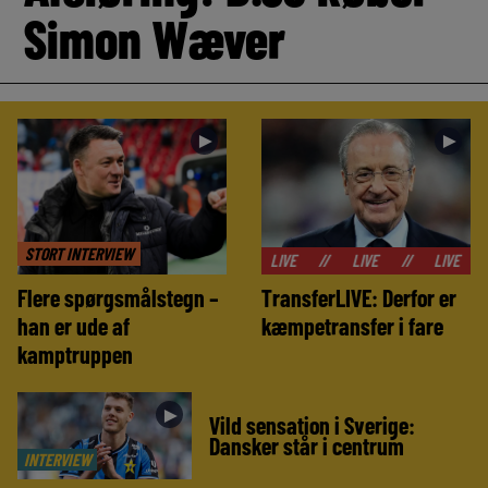
Simon Wæver
►
►
STORT INTERVIEW
//
LIVE
//
LIVE
//
LIVE
//
LIVE
Flere spørgsmålstegn –
TransferLIVE: Derfor er
han er ude af
kæmpetransfer i fare
kamptruppen
►
Vild sensation i Sverige:
Dansker står i centrum
INTERVIEW