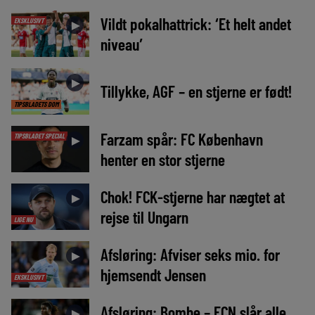
Vildt pokalhattrick: ‘Et helt andet
EKSKLUSIVT
►
niveau’
►
Tillykke, AGF – en stjerne er født!
TIPSBLADETS DOM
Farzam spår: FC København
TIPSBLADET SPECIAL
►
henter en stor stjerne
Chok! FCK-stjerne har nægtet at
►
rejse til Ungarn
LIGE NU
Afsløring: Afviser seks mio. for
►
hjemsendt Jensen
EKSKLUSIVT
Afsløring: Bombe – FCN slår alle
►