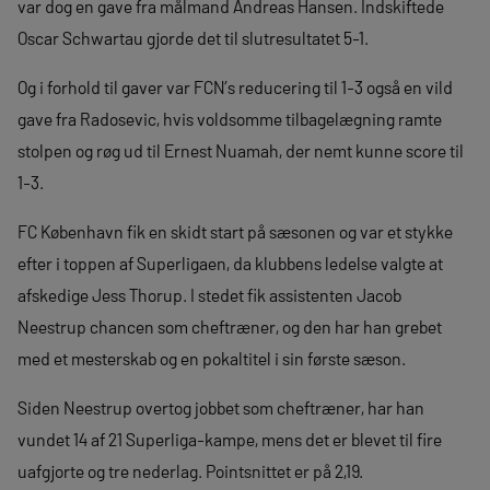
var dog en gave fra målmand Andreas Hansen. Indskiftede
Oscar Schwartau gjorde det til slutresultatet 5-1.
Og i forhold til gaver var FCN’s reducering til 1-3 også en vild
gave fra Radosevic, hvis voldsomme tilbagelægning ramte
stolpen og røg ud til Ernest Nuamah, der nemt kunne score til
1-3.
FC København fik en skidt start på sæsonen og var et stykke
efter i toppen af Superligaen, da klubbens ledelse valgte at
afskedige Jess Thorup. I stedet fik assistenten Jacob
Neestrup chancen som cheftræner, og den har han grebet
med et mesterskab og en pokaltitel i sin første sæson.
Siden Neestrup overtog jobbet som cheftræner, har han
vundet 14 af 21 Superliga-kampe, mens det er blevet til fire
uafgjorte og tre nederlag. Pointsnittet er på 2,19.