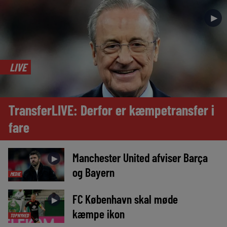
►
LIVE
TransferLIVE: Derfor er kæmpetransfer i
fare
Manchester United afviser Barça
►
og Bayern
MEDIE
FC København skal møde
►
kæmpe ikon
TOPNYHED