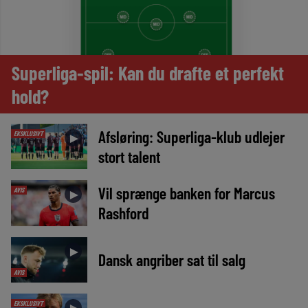
Superliga-spil: Kan du drafte et perfekt
hold?
Afsløring: Superliga-klub udlejer
EKSKLUSIVT
►
stort talent
Vil sprænge banken for Marcus
AVIS
►
Rashford
►
Dansk angriber sat til salg
AVIS
EKSKLUSIVT
►