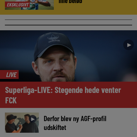
lille beløb
EKSKLUSIVT
►
LIVE
Superliga-LIVE: Stegende hede venter
FCK
Derfor blev ny AGF-profil
►
udskiftet