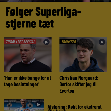
Følger Superliga-
stjerne tæt
TIPSBLADET SPECIAL
TRANSFER
►
►
‘Han er ikke bange for at
Christian Nørgaard:
tage beslutninger’
Derfor skifter jeg til
Everton
►
Afsløring: Købt for ekstremt