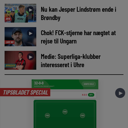
Nu kan Jesper Lindstrøm ende i
►
Brøndby
AVIS
Chok! FCK-stjerne har nægtet at
►
rejse til Ungarn
LIGE NU
Medie: Superliga-klubber
►
interesseret i Uhre
NYHEDER
TIPSBLADET SPECIAL
►