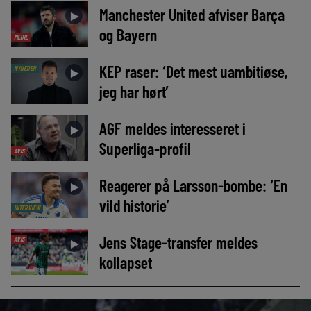
Manchester United afviser Barça
►
og Bayern
MEDIE
KEP raser: ‘Det mest uambitiøse,
NYHEDER
►
jeg har hørt’
AGF meldes interesseret i
►
Superliga-profil
AVIS
Reagerer på Larsson-bombe: ‘En
►
vild historie’
INTERVIEW
Jens Stage-transfer meldes
AVIS
►
kollapset