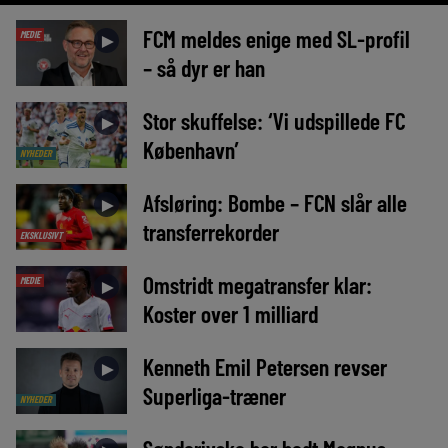
FCM meldes enige med SL-profil
MEDIE
►
– så dyr er han
Stor skuffelse: ‘Vi udspillede FC
►
København’
NYHEDER
Afsløring: Bombe – FCN slår alle
►
transferrekorder
EKSKLUSIVT
Omstridt megatransfer klar:
MEDIE
►
Koster over 1 milliard
Kenneth Emil Petersen revser
►
Superliga-træner
NYHEDER