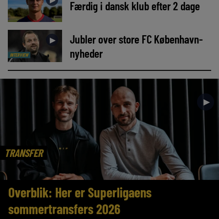
Færdig i dansk klub efter 2 dage
Jubler over store FC København-
►
nyheder
INTERVIEW
►
TRANSFER
Overblik: Her er Superligaens
sommertransfers 2026