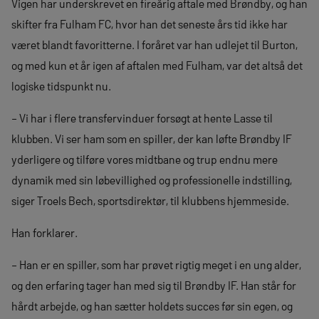
Vigen har underskrevet en fireårig aftale med Brøndby, og han
skifter fra Fulham FC, hvor han det seneste års tid ikke har
været blandt favoritterne. I foråret var han udlejet til Burton,
og med kun et år igen af aftalen med Fulham, var det altså det
logiske tidspunkt nu.
– Vi har i flere transfervinduer forsøgt at hente Lasse til
klubben. Vi ser ham som en spiller, der kan løfte Brøndby IF
yderligere og tilføre vores midtbane og trup endnu mere
dynamik med sin løbevillighed og professionelle indstilling,
siger Troels Bech, sportsdirektør, til klubbens hjemmeside.
Han forklarer.
– Han er en spiller, som har prøvet rigtig meget i en ung alder,
og den erfaring tager han med sig til Brøndby IF. Han står for
hårdt arbejde, og han sætter holdets succes før sin egen, og