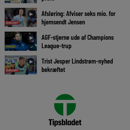
Afsløring: Afviser seks mio. for
►
hjemsendt Jensen
EKSKLUSIVT
AGF-stjerne ude af Champions
►
League-trup
NYHEDER
Trist Jesper Lindstrøm-nyhed
►
bekræftet
EKSKLUSIVT