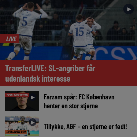
►
LIVE
TransferLIVE: SL-angriber får
udenlandsk interesse
Farzam spår: FC København
TIPSBLADET SPECIAL
►
henter en stor stjerne
►
Tillykke, AGF – en stjerne er født!
TIPSBLADETS DOM