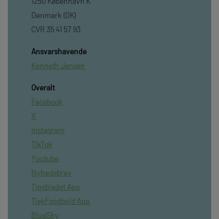
1250 København K
Denmark (DK)
CVR 35 41 57 93
Ansvarshavende
Kenneth Jensen
Overalt
Facebook
X
Instagram
TikTok
Youtube
Nyhedsbrev
Tipsbladet App
TjekFoodbold App
BlueSky