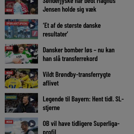
Sønderjyske har bedt Magnus
►
Jensen holde sig væk
MEDIE
‘Et af de største danske
TIPSBLADET SPECIAL
►
resultater’
Dansker bomber løs – nu kan
MEDIE
►
han slå transferrekord
Vildt Brøndby-transferrygte
MEDIE
►
aflivet
Legende til Bayern: Hent tidl. SL-
NYHEDER
►
stjerne
OB vil have tidligere Superliga-
MEDIE
►
profil