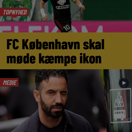
TOPNYHED
FC København skal
møde kæmpe ikon
MEDIE
►