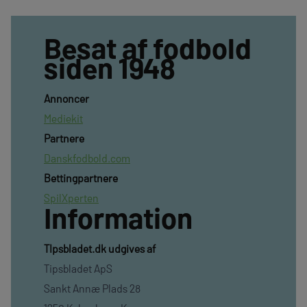
Besat af fodbold
siden 1948
Annoncer
Mediekit
Partnere
Danskfodbold.com
Bettingpartnere
SpilXperten
Information
TIpsbladet.dk udgives af
Tipsbladet ApS
Sankt Annæ Plads 28