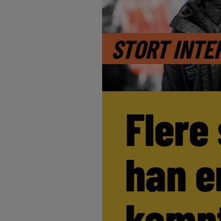
STORT INTE
Flere
han e
kamp