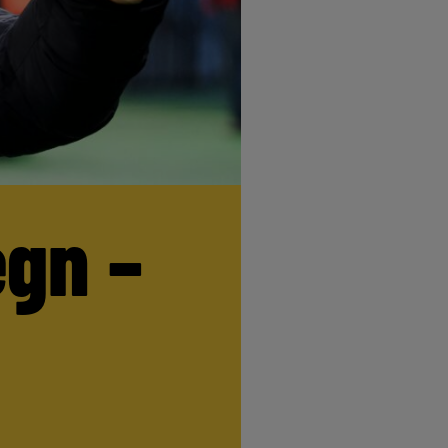
egn –