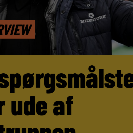
RVIEW
 spørgsmålst
r ude af
truppen