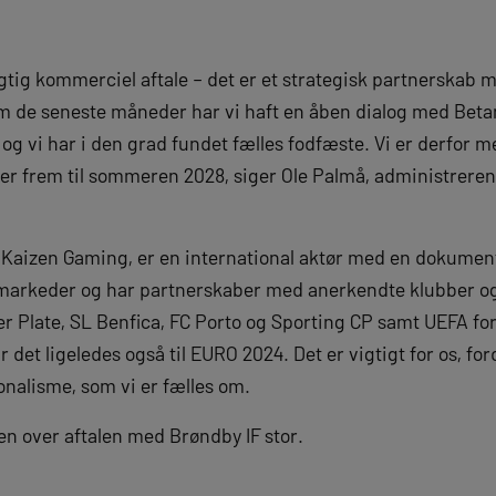
igtig kommerciel aftale – det er et strategisk partnerskab
m de seneste måneder har vi haft en åben dialog med Beta
g vi har i den grad fundet fælles fodfæste. Vi er derfor m
er frem til sommeren 2028, siger Ole Palmå, administrerend
Kaizen Gaming, er en international aktør med en dokumente
 19 markeder og har partnerskaber med anerkendte klubber o
ver Plate, SL Benfica, FC Porto og Sporting CP samt UEFA f
et ligeledes også til EURO 2024. Det er vigtigt for os, fordi
onalisme, som vi er fælles om.
n over aftalen med Brøndby IF stor.