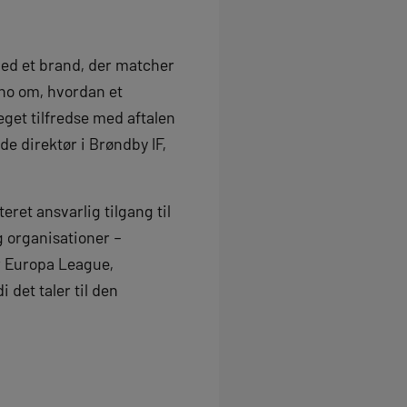
 med et brand, der matcher
no om, hvordan et
eget tilfredse med aftalen
e direktør i Brøndby IF,
ret ansvarlig tilgang til
g organisationer –
or Europa League,
 det taler til den