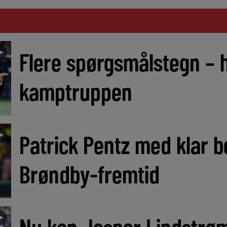
►
Flere spørgsmålstegn – 
kamptruppen
►
Patrick Pentz med klar 
Brøndby-fremtid
►
Nu kan Jesper Lindstrøm