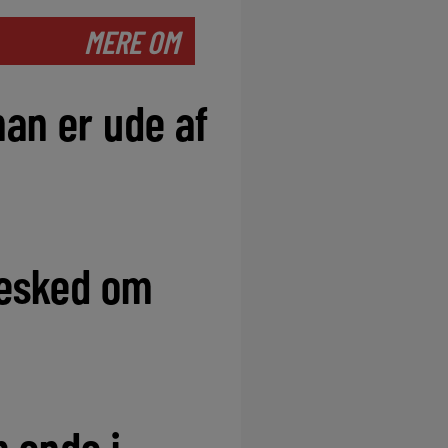
MERE OM
han er ude af
besked om
 ende i