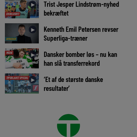
Trist Jesper Lindstrøm-nyhed
►
bekræftet
EKSKLUSIVT
Kenneth Emil Petersen revser
►
Superliga-træner
NYHEDER
Dansker bomber løs – nu kan
MEDIE
►
han slå transferrekord
‘Et af de største danske
TIPSBLADET SPECIAL
►
resultater’