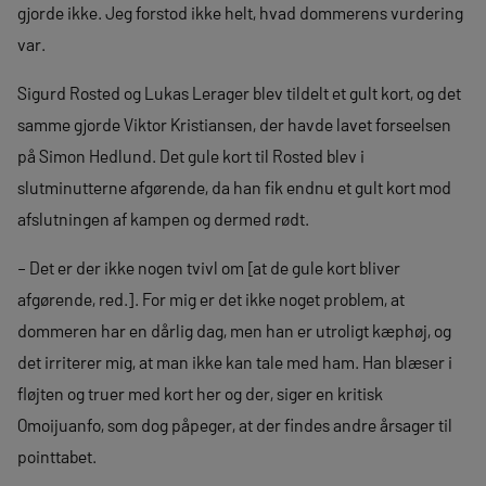
gjorde ikke. Jeg forstod ikke helt, hvad dommerens vurdering
var.
Sigurd Rosted og Lukas Lerager blev tildelt et gult kort, og det
samme gjorde Viktor Kristiansen, der havde lavet forseelsen
på Simon Hedlund. Det gule kort til Rosted blev i
slutminutterne afgørende, da han fik endnu et gult kort mod
afslutningen af kampen og dermed rødt.
– Det er der ikke nogen tvivl om [at de gule kort bliver
afgørende, red.]. For mig er det ikke noget problem, at
dommeren har en dårlig dag, men han er utroligt kæphøj, og
det irriterer mig, at man ikke kan tale med ham. Han blæser i
fløjten og truer med kort her og der, siger en kritisk
Omoijuanfo, som dog påpeger, at der findes andre årsager til
pointtabet.