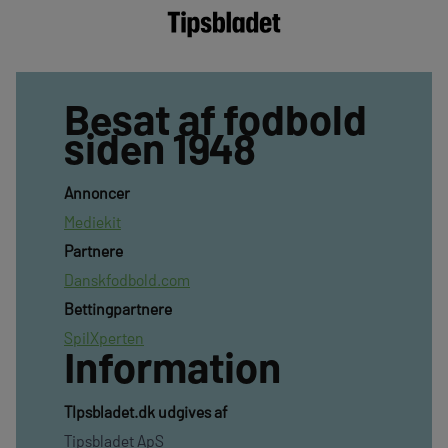
Besat af fodbold
siden 1948
Annoncer
Mediekit
Partnere
Danskfodbold.com
Bettingpartnere
SpilXperten
Information
TIpsbladet.dk udgives af
Tipsbladet ApS