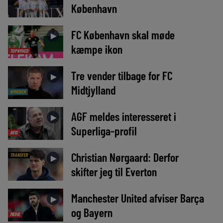
København
FC København skal møde
►
kæmpe ikon
TOPNYHED
Tre vender tilbage for FC
►
Midtjylland
NYHEDER
AGF meldes interesseret i
►
Superliga-profil
AVIS
Christian Nørgaard: Derfor
TRANSFER
►
skifter jeg til Everton
Manchester United afviser Barça
►
og Bayern
MEDIE