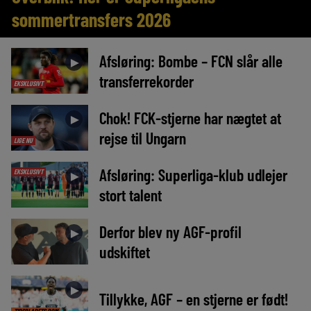
sommertransfers 2026
Afsløring: Bombe – FCN slår alle
►
transferrekorder
EKSKLUSIVT
Chok! FCK-stjerne har nægtet at
►
rejse til Ungarn
LIGE NU
Afsløring: Superliga-klub udlejer
EKSKLUSIVT
►
stort talent
Derfor blev ny AGF-profil
►
udskiftet
►
Tillykke, AGF – en stjerne er født!