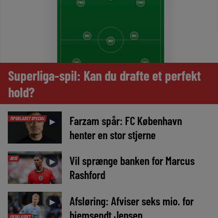
Superliga-spil: Kan du drafte et perfekt
hold?
Farzam spår: FC København
TIPSBLADET SPECIAL
►
henter en stor stjerne
Vil sprænge banken for Marcus
AVIS
►
Rashford
Afsløring: Afviser seks mio. for
►
hjemsendt Jensen
EKSKLUSIVT