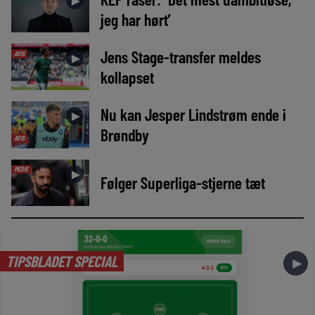
►
jeg har hørt’
Jens Stage-transfer meldes
AVIS
►
kollapset
Nu kan Jesper Lindstrøm ende i
►
Brøndby
AVIS
MEDIE
►
Følger Superliga-stjerne tæt
TIPSBLADET SPECIAL
►