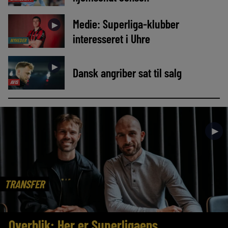
Medie: Superliga-klubber
►
interesseret i Uhre
NYHEDER
►
Dansk angriber sat til salg
AVIS
►
TRANSFER
Overblik: Her er Superligaens