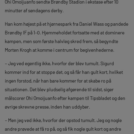
Ohi Omoijuanfo sendte Brøndby Stadion i ekstase efter 10
minutter af søndagens derby.
Han kom højest på et hjørnespark fra Daniel Wass og pandede
Brøndby IF på 1-0. Hjemmeholdet fortsatte med at dominere
kampen, men som første halvleg skred frem, så begyndte
Morten Krogh at komme i centrum for begivenhederne.
– Jeg ved egentlig ikke, hvorfor der blev tumult. Sigurd
kommer ind for at stoppe det, og så får han gult kort, hvilket
ingen forstod, når han bare kommer for at skabe ro på
situationen. Det blev pludselig afgørende til sidst, siger
målscorer Ohi Omoijuanfo efter kampen til Tipsbladet og den
øvrige skrevne presse, inden han uddyber.
– Men jeg ved ikke, hvorfor der opstod tumult. Jeg og nogle
andre prøvede at få ro på, og så fik nogle gult kort og andre