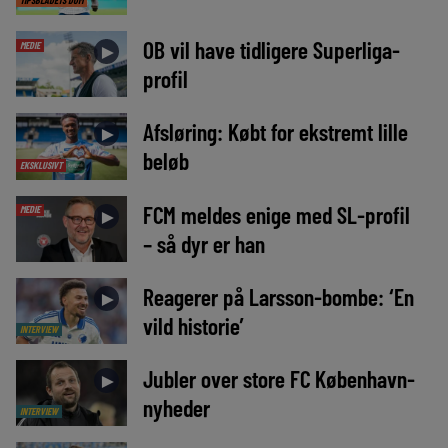
TIPSBLADETS DOM
OB vil have tidligere Superliga-
MEDIE
►
profil
Afsløring: Købt for ekstremt lille
►
beløb
EKSKLUSIVT
FCM meldes enige med SL-profil
MEDIE
►
– så dyr er han
Reagerer på Larsson-bombe: ‘En
►
vild historie’
INTERVIEW
Jubler over store FC København-
►
nyheder
INTERVIEW