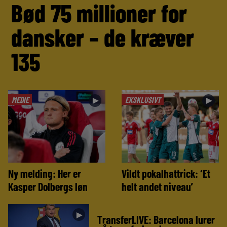
Bød 75 millioner for
dansker – de kræver
135
MEDIE
EKSKLUSIVT
►
►
Ny melding: Her er
Vildt pokalhattrick: ‘Et
Kasper Dolbergs løn
helt andet niveau’
►
TransferLIVE: Barcelona lurer