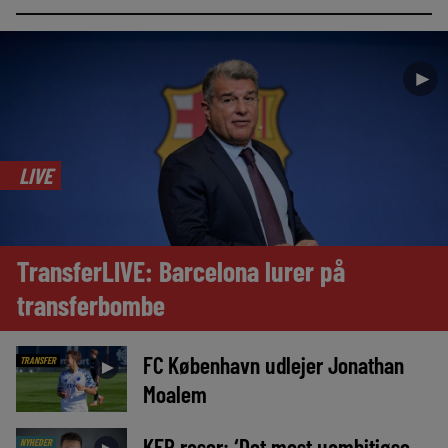
►
LIVE
TransferLIVE: Barcelona lurer på
transferbombe
FC København udlejer Jonathan
TRANSFER
►
Moalem
KEP raser: ‘Det mest uambitiøse,
NYHEDER