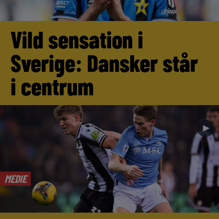
Vild sensation i
Sverige: Dansker står
i centrum
►
MEDIE