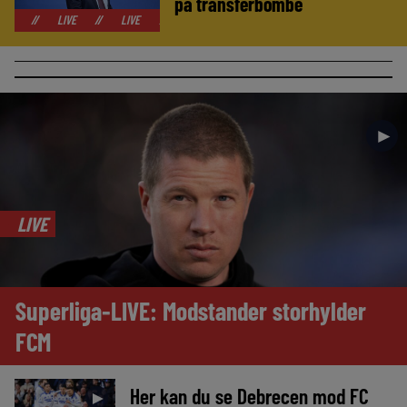
på transferbombe
LIVE
//
LIVE
//
LIVE
//
LIVE
//
LIVE
//
LIVE
//
LIVE
►
LIVE
Superliga-LIVE: Modstander storhylder
FCM
Her kan du se Debrecen mod FC
►