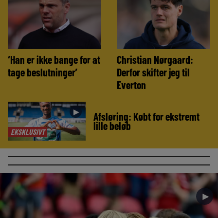
‘Han er ikke bange for at
Christian Nørgaard:
tage beslutninger’
Derfor skifter jeg til
Everton
►
Afsløring: Købt for ekstremt
lille beløb
EKSKLUSIVT
►