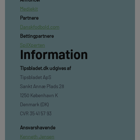
Mediekit
Partnere
Danskfodbold.com
Bettingpartnere
SpilXperten
Information
TIpsbladet.dk udgives af
Tipsbladet ApS
Sankt Annæ Plads 28
1250 København K
Denmark (DK)
CVR 35 41 57 93
Ansvarshavende
Kenneth Jensen