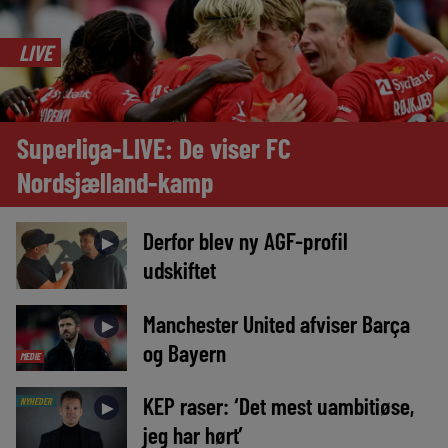
LIVE
Superliga-LIVE: De viser FC
Nordsjælland-kamp
Derfor blev ny AGF-profil
►
udskiftet
Manchester United afviser Barça
►
og Bayern
MEDIE
KEP raser: ‘Det mest uambitiøse,
NYHEDER
►
jeg har hørt’