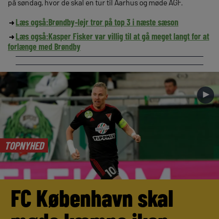
på søndag, hvor de skal en tur til Aarhus og møde AGF.
Læs også:
Brøndby-lejr tror på top 3 i næste sæson
Læs også:
Kasper Fisker var villig til at gå meget langt for at
forlænge med Brøndby
►
TOPNYHED
FC København skal