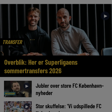
►
TRANSFER
Overblik: Her er Superligaens
sommertransfers 2026
Jubler over store FC København-
►
nyheder
INTERVIEW
Stor skuffelse: ‘Vi udspillede FC
►