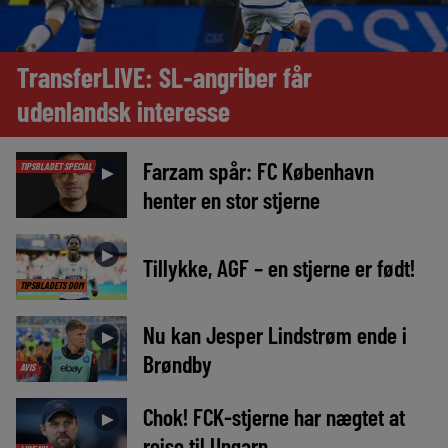
TransferLIVE: SL-angriber får
udenlandsk interesse
Farzam spår: FC København
TIPSBLADET SPECIAL
►
henter en stor stjerne
►
Tillykke, AGF – en stjerne er født!
TIPSBLADETS DOM
Nu kan Jesper Lindstrøm ende i
►
Brøndby
AVIS
Chok! FCK-stjerne har nægtet at
►
rejse til Ungarn