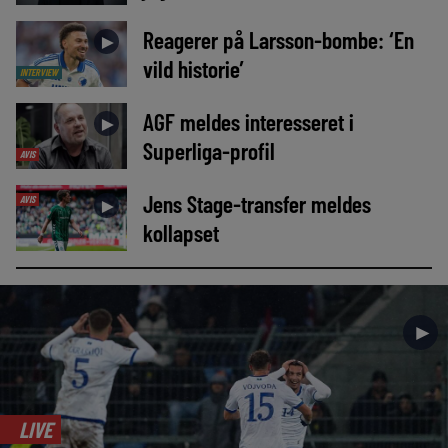
Reagerer på Larsson-bombe: ‘En
►
vild historie’
INTERVIEW
AGF meldes interesseret i
►
Superliga-profil
AVIS
Jens Stage-transfer meldes
AVIS
►
kollapset
►
LIVE