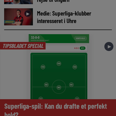
LIGE NU
Medie: Superliga-klubber
►
interesseret i Uhre
NYHEDER
TIPSBLADET SPECIAL
►
Superliga-spil: Kan du drafte et perfekt
hold?