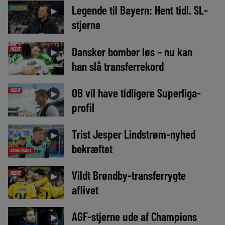
Legende til Bayern: Hent tidl. SL-
NYHEDER
►
stjerne
Dansker bomber løs – nu kan
MEDIE
►
han slå transferrekord
OB vil have tidligere Superliga-
MEDIE
►
profil
Trist Jesper Lindstrøm-nyhed
►
bekræftet
EKSKLUSIVT
Vildt Brøndby-transferrygte
MEDIE
►
aflivet
AGF-stjerne ude af Champions
►