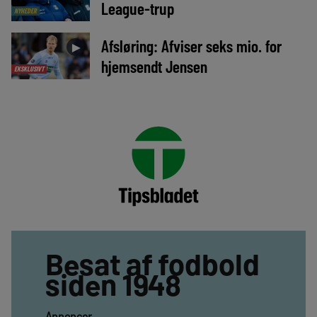
League-trup
NYHEDER
Afsløring: Afviser seks mio. for
►
hjemsendt Jensen
EKSKLUSIVT
Besat af fodbold
siden 1948
Annoncer