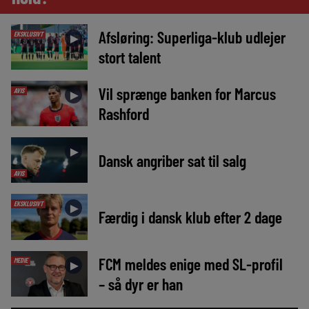
Afsløring: Superliga-klub udlejer
EKSKLUSIVT
►
stort talent
Vil sprænge banken for Marcus
AVIS
►
Rashford
►
Dansk angriber sat til salg
AVIS
EKSKLUSIVT
►
Færdig i dansk klub efter 2 dage
FCM meldes enige med SL-profil
MEDIE
►
– så dyr er han