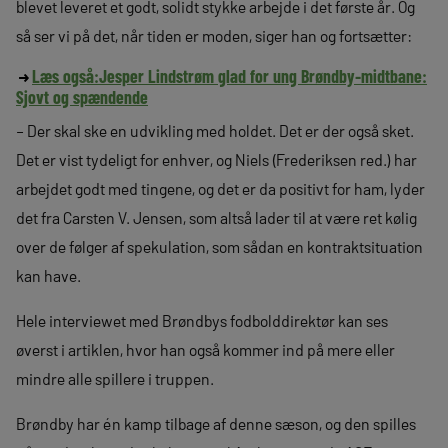
blevet leveret et godt, solidt stykke arbejde i det første år. Og
så ser vi på det, når tiden er moden, siger han og fortsætter:
Læs også:
Jesper Lindstrøm glad for ung Brøndby-midtbane:
Sjovt og spændende
– Der skal ske en udvikling med holdet. Det er der også sket.
Det er vist tydeligt for enhver, og Niels (Frederiksen red.) har
arbejdet godt med tingene, og det er da positivt for ham, lyder
det fra Carsten V. Jensen, som altså lader til at være ret kølig
over de følger af spekulation, som sådan en kontraktsituation
kan have.
Hele interviewet med Brøndbys fodbolddirektør kan ses
øverst i artiklen, hvor han også kommer ind på mere eller
mindre alle spillere i truppen.
Brøndby har én kamp tilbage af denne sæson, og den spilles