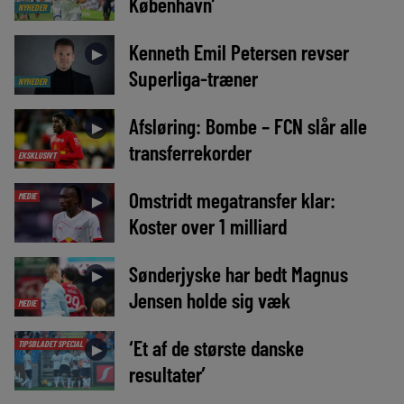
København’
NYHEDER
Kenneth Emil Petersen revser
►
Superliga-træner
NYHEDER
Afsløring: Bombe – FCN slår alle
►
transferrekorder
EKSKLUSIVT
Omstridt megatransfer klar:
MEDIE
►
Koster over 1 milliard
Sønderjyske har bedt Magnus
►
Jensen holde sig væk
MEDIE
‘Et af de største danske
TIPSBLADET SPECIAL
►
resultater’