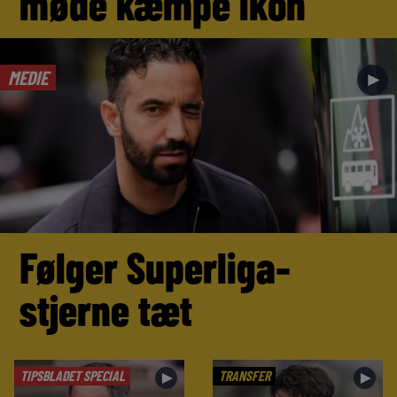
møde kæmpe ikon
MEDIE
►
Følger Superliga-
stjerne tæt
TIPSBLADET SPECIAL
TRANSFER
►
►