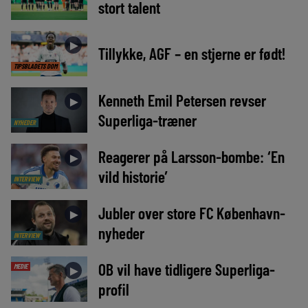
stort talent
►
Tillykke, AGF – en stjerne er født!
TIPSBLADETS DOM
Kenneth Emil Petersen revser
►
Superliga-træner
NYHEDER
Reagerer på Larsson-bombe: ‘En
►
vild historie’
INTERVIEW
Jubler over store FC København-
►
nyheder
INTERVIEW
OB vil have tidligere Superliga-
MEDIE
►
profil