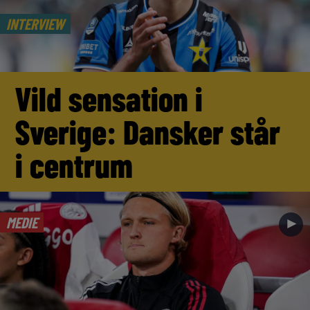
INTERVIEW
Vild sensation i
Sverige: Dansker står
i centrum
MEDIE
►