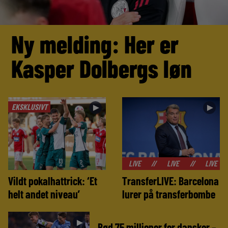
Ny melding: Her er
Kasper Dolbergs løn
EKSKLUSIVT
►
►
//
LIVE
//
LIVE
//
LIVE
//
LIVE
Vildt pokalhattrick: ‘Et
TransferLIVE: Barcelona
helt andet niveau’
lurer på transferbombe
►
Bød 75 millioner for dansker –