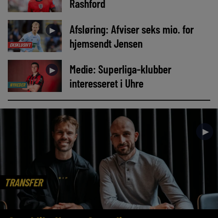
Rashford
Afsløring: Afviser seks mio. for
►
hjemsendt Jensen
EKSKLUSIVT
Medie: Superliga-klubber
►
interesseret i Uhre
NYHEDER
►
TRANSFER