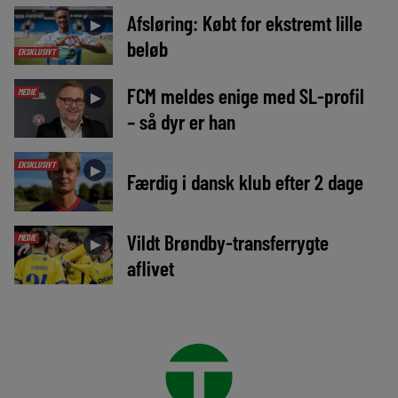
Afsløring: Købt for ekstremt lille
►
beløb
EKSKLUSIVT
FCM meldes enige med SL-profil
MEDIE
►
– så dyr er han
EKSKLUSIVT
►
Færdig i dansk klub efter 2 dage
Vildt Brøndby-transferrygte
MEDIE
►
aflivet