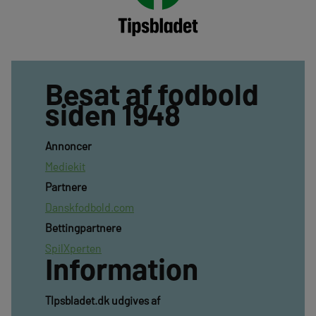
Besat af fodbold
siden 1948
Annoncer
Mediekit
Partnere
Danskfodbold.com
Bettingpartnere
SpilXperten
Information
TIpsbladet.dk udgives af