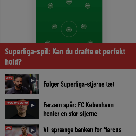
Superliga-spil: Kan du drafte et perfekt
hold?
MEDIE
►
Følger Superliga-stjerne tæt
Farzam spår: FC København
TIPSBLADET SPECIAL
►
henter en stor stjerne
Vil sprænge banken for Marcus
AVIS
►