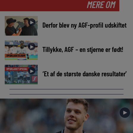
MERE OM
►
Derfor blev ny AGF-profil udskiftet
►
Tillykke, AGF – en stjerne er født!
TIPSBLADETS DOM
TIPSBLADET SPECIAL
►
‘Et af de største danske resultater’
►