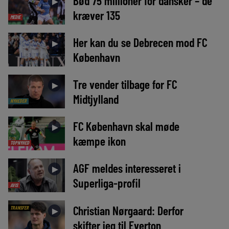
Bød 75 millioner for dansker – de
►
kræver 135
MEDIE
Her kan du se Debrecen mod FC
►
København
Tre vender tilbage for FC
►
Midtjylland
NYHEDER
FC København skal møde
►
kæmpe ikon
TOPNYHED
AGF meldes interesseret i
►
Superliga-profil
AVIS
Christian Nørgaard: Derfor
TRANSFER
►
skifter jeg til Everton