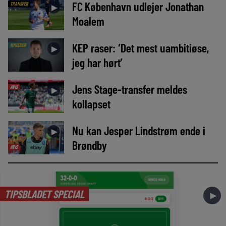
FC København udlejer Jonathan
TRANSFER
►
Moalem
KEP raser: ‘Det mest uambitiøse,
NYHEDER
►
jeg har hørt’
Jens Stage-transfer meldes
AVIS
►
kollapset
Nu kan Jesper Lindstrøm ende i
►
Brøndby
AVIS
TIPSBLADET SPECIAL
►