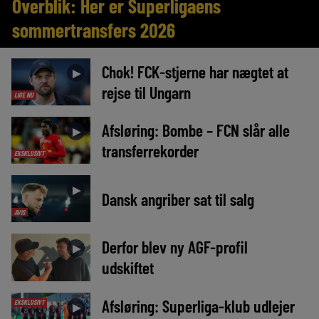
Overblik: Her er Superligaens
sommertransfers 2026
Chok! FCK-stjerne har nægtet at
►
rejse til Ungarn
LIGE NU
Afsløring: Bombe – FCN slår alle
►
transferrekorder
EKSKLUSIVT
►
Dansk angriber sat til salg
AVIS
Derfor blev ny AGF-profil
►
udskiftet
Afsløring: Superliga-klub udlejer
EKSKLUSIVT
►