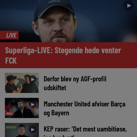
►
LIVE
Superliga-LIVE: Stegende hede venter
FCK
Derfor blev ny AGF-profil
►
udskiftet
Manchester United afviser Barça
►
og Bayern
MEDIE
KEP raser: ‘Det mest uambitiøse,
NYHEDER
►