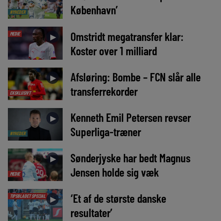
København’
NYHEDER
Omstridt megatransfer klar:
MEDIE
►
Koster over 1 milliard
Afsløring: Bombe – FCN slår alle
►
transferrekorder
EKSKLUSIVT
Kenneth Emil Petersen revser
►
Superliga-træner
NYHEDER
Sønderjyske har bedt Magnus
►
Jensen holde sig væk
MEDIE
‘Et af de største danske
TIPSBLADET SPECIAL
►
resultater’