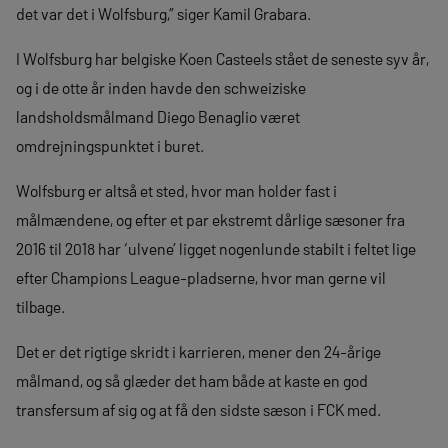
det var det i Wolfsburg,” siger Kamil Grabara.
I Wolfsburg har belgiske Koen Casteels stået de seneste syv år,
og i de otte år inden havde den schweiziske
landsholdsmålmand Diego Benaglio været
omdrejningspunktet i buret.
Wolfsburg er altså et sted, hvor man holder fast i
målmændene, og efter et par ekstremt dårlige sæsoner fra
2016 til 2018 har ‘ulvene’ ligget nogenlunde stabilt i feltet lige
efter Champions League-pladserne, hvor man gerne vil
tilbage.
Det er det rigtige skridt i karrieren, mener den 24-årige
målmand, og så glæder det ham både at kaste en god
transfersum af sig og at få den sidste sæson i FCK med.