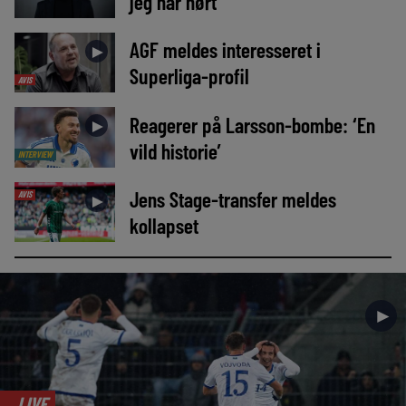
jeg har hørt’
AGF meldes interesseret i
►
Superliga-profil
AVIS
Reagerer på Larsson-bombe: ‘En
►
vild historie’
INTERVIEW
Jens Stage-transfer meldes
AVIS
►
kollapset
►
LIVE