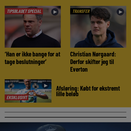
TIPSBLADET SPECIAL
TRANSFER
►
►
‘Han er ikke bange for at
Christian Nørgaard:
tage beslutninger’
Derfor skifter jeg til
Everton
►
Afsløring: Købt for ekstremt
lille beløb
EKSKLUSIVT