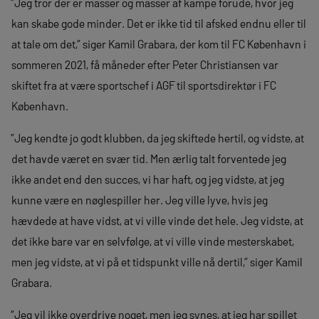
”Jeg tror der er masser og masser af kampe forude, hvor jeg
kan skabe gode minder. Det er ikke tid til afsked endnu eller til
at tale om det,” siger Kamil Grabara, der kom til FC København i
sommeren 2021, få måneder efter Peter Christiansen var
skiftet fra at være sportschef i AGF til sportsdirektør i FC
København.
”Jeg kendte jo godt klubben, da jeg skiftede hertil, og vidste, at
det havde været en svær tid. Men ærlig talt forventede jeg
ikke andet end den succes, vi har haft, og jeg vidste, at jeg
kunne være en nøglespiller her. Jeg ville lyve, hvis jeg
hævdede at have vidst, at vi ville vinde det hele. Jeg vidste, at
det ikke bare var en selvfølge, at vi ville vinde mesterskabet,
men jeg vidste, at vi på et tidspunkt ville nå dertil,” siger Kamil
Grabara.
”Jeg vil ikke overdrive noget, men jeg synes, at jeg har spillet