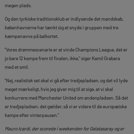
megen plads.
Og den tyrkiske traditionsklub er indlysende det mandskab,
københavnerne har tænkt sig at snyde i gruppen med tre
kæmpenavne på balkortet.
”Vores drømmescenarie er at vinde Champions League, det er
jo bare 12 kampe frem til finalen, ikke,” siger Kamil Grabara
med et smil.
”Nej, realistisk set skal vi gå efter tredjepladsen, og det vil lyde
meget mærkeligt, hvis jeg giver mig til at sige, at vi skal
konkurrere med Manchester United om andenpladsen. Så det
er tredjepladsen, det gælder, så vi er videre til de europæiske
kampe efter vinterpausen.”
Mauro Icardi, der scorede i weekenden for Galatasaray og er