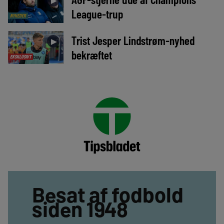
►
League-trup
NYHEDER
Trist Jesper Lindstrøm-nyhed
►
bekræftet
EKSKLUSIVT
Besat af fodbold
siden 1948