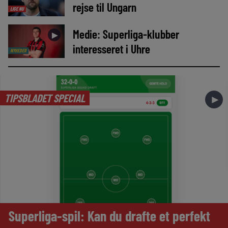
rejse til Ungarn
LIGE NU
Medie: Superliga-klubber
►
interesseret i Uhre
NYHEDER
TIPSBLADET SPECIAL
►
Superliga-spil: Kan du drafte et perfekt