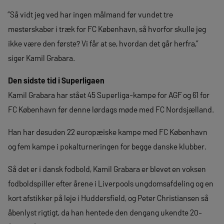
”Så vidt jeg ved har ingen målmand før vundet tre
mesterskaber i træk for FC København, så hvorfor skulle jeg
ikke være den første? Vi får at se, hvordan det går herfra,”
siger Kamil Grabara.
Den sidste tid i Superligaen
Kamil Grabara har stået 45 Superliga-kampe for AGF og 61 for
FC København før denne lørdags møde med FC Nordsjælland.
Han har desuden 22 europæiske kampe med FC København
og fem kampe i pokalturneringen for begge danske klubber.
Så det er i dansk fodbold, Kamil Grabara er blevet en voksen
fodboldspiller efter årene i Liverpools ungdomsafdeling og en
kort afstikker på leje i Huddersfield, og Peter Christiansen så
åbenlyst rigtigt, da han hentede den dengang ukendte 20-