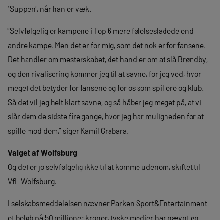
‘Suppen’, når han er væk.
”Selvfølgelig er kampene i Top 6 mere følelsesladede end
andre kampe. Men det er for mig, som det nok er for fansene.
Det handler om mesterskabet, det handler om at slå Brøndby,
og den rivalisering kommer jeg til at savne, for jeg ved, hvor
meget det betyder for fansene og for os som spillere og klub.
Så det vil jeg helt klart savne, og så håber jeg meget på, at vi
slår dem de sidste fire gange, hvor jeg har muligheden for at
spille mod dem,” siger Kamil Grabara.
Valget af Wolfsburg
Og det er jo selvfølgelig ikke til at komme udenom, skiftet til
VfL Wolfsburg.
I selskabsmeddelelsen nævner Parken Sport&Entertainment
et beløb på 50 millioner kroner, tyske medier har nævnt en