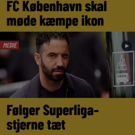
FC København skal
møde kæmpe ikon
MEDIE
►
Følger Superliga-
stjerne tæt