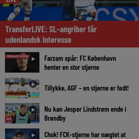
TransferLIVE: SL-angriber får
udenlandsk interesse
Farzam spår: FC København
TIPSBLADET SPECIAL
►
henter en stor stjerne
►
Tillykke, AGF – en stjerne er født!
TIPSBLADETS DOM
Nu kan Jesper Lindstrøm ende i
►
Brøndby
AVIS
Chok! FCK-stjerne har nægtet at
►