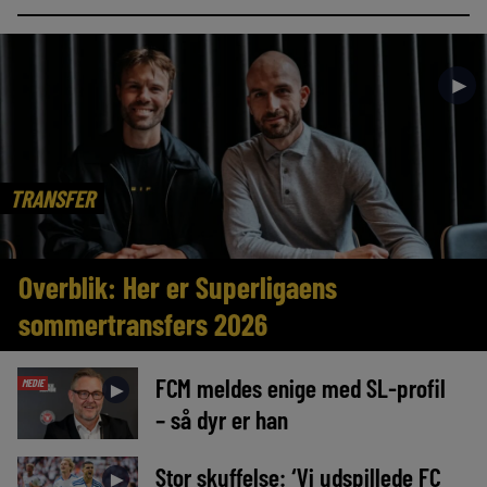
►
TRANSFER
Overblik: Her er Superligaens
sommertransfers 2026
FCM meldes enige med SL-profil
MEDIE
►
– så dyr er han
Stor skuffelse: ‘Vi udspillede FC
►