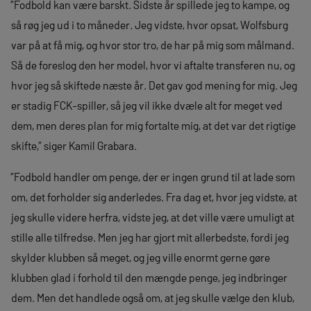
”Fodbold kan være barskt. Sidste år spillede jeg to kampe, og
så røg jeg ud i to måneder. Jeg vidste, hvor opsat, Wolfsburg
var på at få mig, og hvor stor tro, de har på mig som målmand.
Så de foreslog den her model, hvor vi aftalte transferen nu, og
hvor jeg så skiftede næste år. Det gav god mening for mig. Jeg
er stadig FCK-spiller, så jeg vil ikke dvæle alt for meget ved
dem, men deres plan for mig fortalte mig, at det var det rigtige
skifte,” siger Kamil Grabara.
”Fodbold handler om penge, der er ingen grund til at lade som
om, det forholder sig anderledes. Fra dag et, hvor jeg vidste, at
jeg skulle videre herfra, vidste jeg, at det ville være umuligt at
stille alle tilfredse. Men jeg har gjort mit allerbedste, fordi jeg
skylder klubben så meget, og jeg ville enormt gerne gøre
klubben glad i forhold til den mængde penge, jeg indbringer
dem. Men det handlede også om, at jeg skulle vælge den klub,