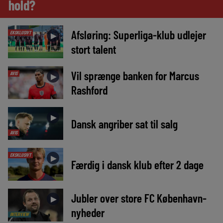
hold?
Afsløring: Superliga-klub udlejer
EKSKLUSIVT
►
stort talent
Vil sprænge banken for Marcus
AVIS
►
Rashford
►
Dansk angriber sat til salg
AVIS
EKSKLUSIVT
►
Færdig i dansk klub efter 2 dage
Jubler over store FC København-
►
nyheder
INTERVIEW