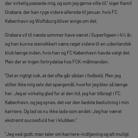
der virkelig passede mig, og som jeg gerne ville til,” siger Kamil
Grabara, der kan ryge videre allerede til januar, hvis FC
København og Wolfsburg bliver enige om det.
Grabara vil til næste sommer have været i Superligaen i 4½ år,
og han kunne stensikkert være røget videre til en udenlandsk
klub længe inden, hvis han og FC København havde valgt det.
Men der er ingen fortrydelse hos FCK-målmanden.
”Det er rigtigt nok, at det ofte går sådan i fodbold. Men jeg
stiller ikke mig selv det spørgsmål, hvorfor jeg blev så længe
her. Jeg er virkelig glad for al den tid, jeg har tilbragt i FC
København, og jeg synes, det var den bedste beslutning i min
karriere. Og lad os nu ikke lade som andet: Jeg har været
ekstremt succesfuld her i klubben.”
”Jeg ved godt, man taler om karriere-indtjening og alt muligt