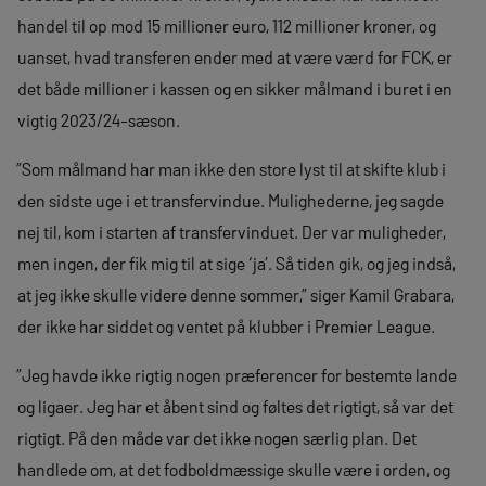
handel til op mod 15 millioner euro, 112 millioner kroner, og
uanset, hvad transferen ender med at være værd for FCK, er
det både millioner i kassen og en sikker målmand i buret i en
vigtig 2023/24-sæson.
”Som målmand har man ikke den store lyst til at skifte klub i
den sidste uge i et transfervindue. Mulighederne, jeg sagde
nej til, kom i starten af transfervinduet. Der var muligheder,
men ingen, der fik mig til at sige ‘ja’. Så tiden gik, og jeg indså,
at jeg ikke skulle videre denne sommer,” siger Kamil Grabara,
der ikke har siddet og ventet på klubber i Premier League.
”Jeg havde ikke rigtig nogen præferencer for bestemte lande
og ligaer. Jeg har et åbent sind og føltes det rigtigt, så var det
rigtigt. På den måde var det ikke nogen særlig plan. Det
handlede om, at det fodboldmæssige skulle være i orden, og