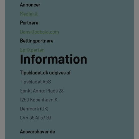
Annoncer
Mediekit
Partnere
Danskfodbold.com
Bettingpartnere
SpilXperten
Information
TIpsbladet.dk udgives af
Tipsbladet ApS
Sankt Annæ Plads 28
1250 København K
Denmark (DK)
CVR 35 41 57 93
Ansvarshavende