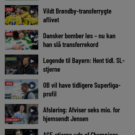
Vildt Brøndby-transferrygte
MEDIE
►
aflivet
Dansker bomber løs – nu kan
MEDIE
►
han slå transferrekord
Legende til Bayern: Hent tidl. SL-
NYHEDER
►
stjerne
OB vil have tidligere Superliga-
MEDIE
►
profil
Afsløring: Afviser seks mio. for
►
hjemsendt Jensen
EKSKLUSIVT
AGF-stjerne ude af Champions