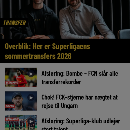
TRANSFER
Overblik: Her er Superligaens
sommertransfers 2026
Afsløring: Bombe – FCN slår alle
►
transferrekorder
EKSKLUSIVT
Chok! FCK-stjerne har nægtet at
►
rejse til Ungarn
LIGE NU
Afsløring: Superliga-klub udlejer
EKSKLUSIVT
►
stort talent