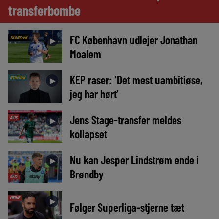
transferbombe
FC København udlejer Jonathan
TRANSFER
►
Moalem
KEP raser: ‘Det mest uambitiøse,
NYHEDER
►
jeg har hørt’
Jens Stage-transfer meldes
AVIS
►
kollapset
Nu kan Jesper Lindstrøm ende i
►
Brøndby
AVIS
MEDIE
►
Følger Superliga-stjerne tæt