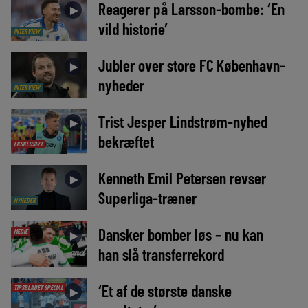
Reagerer på Larsson-bombe: ‘En
►
vild historie’
INTERVIEW
Jubler over store FC København-
►
nyheder
INTERVIEW
Trist Jesper Lindstrøm-nyhed
►
bekræftet
EKSKLUSIVT
Kenneth Emil Petersen revser
►
Superliga-træner
NYHEDER
Dansker bomber løs – nu kan
MEDIE
►
han slå transferrekord
‘Et af de største danske
TIPSBLADET SPECIAL
►