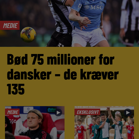
MEDIE
Bød 75 millioner for
dansker – de kræver
135
MEDIE
EKSKLUSIVT
►
►