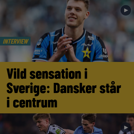
►
INTERVIEW
Vild sensation i
Sverige: Dansker står
i centrum
►