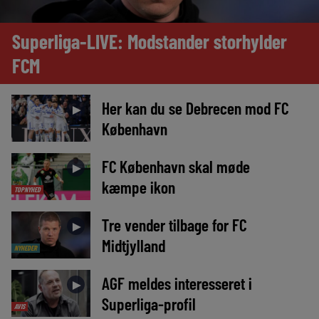
Superliga-LIVE: Modstander storhylder
FCM
Her kan du se Debrecen mod FC
►
København
FC København skal møde
►
kæmpe ikon
TOPNYHED
Tre vender tilbage for FC
►
Midtjylland
NYHEDER
AGF meldes interesseret i
►
Superliga-profil
AVIS