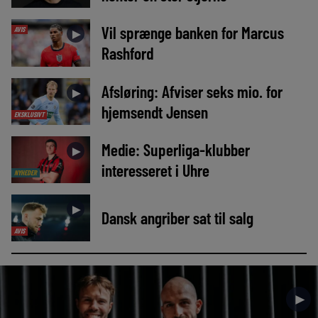
Vil sprænge banken for Marcus
AVIS
►
Rashford
Afsløring: Afviser seks mio. for
►
hjemsendt Jensen
EKSKLUSIVT
Medie: Superliga-klubber
►
interesseret i Uhre
NYHEDER
►
Dansk angriber sat til salg
AVIS
►