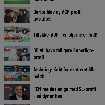
Derfor blev ny AGF-profil
►
udskiftet
►
Tillykke, AGF – en stjerne er født!
TIPSBLADETS DOM
OB vil have tidligere Superliga-
MEDIE
►
profil
Afsløring: Købt for ekstremt lille
►
beløb
EKSKLUSIVT
FCM meldes enige med SL-profil
MEDIE
►
– så dyr er han