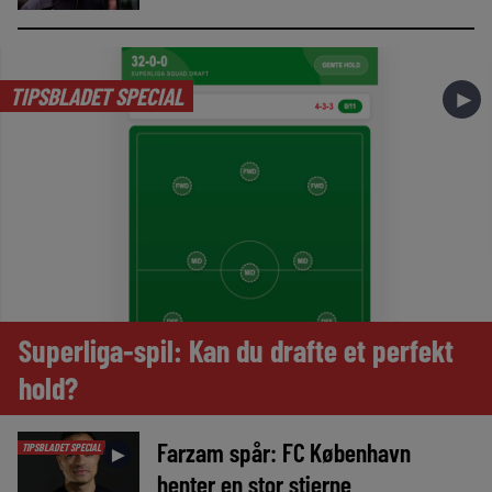
TIPSBLADET SPECIAL
►
Superliga-spil: Kan du drafte et perfekt
hold?
Farzam spår: FC København
TIPSBLADET SPECIAL
►
henter en stor stjerne