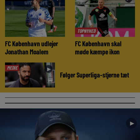
TOPNYHED
FC København udlejer
FC København skal
Jonathan Moalem
møde kæmpe ikon
MEDIE
►
Følger Superliga-stjerne tæt
►