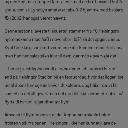
og den kommer næppe i fare, alene med de fire busser. De 314
sjæle, som så Lyngbys amatører tabe 0-2 hjemme mod Esbjerg
fB i 2002, har også været nævnt.
Denne sæsons laveste tilskuertal stammer fra FC Helsingørs
hjemmekamp mod AaB i november. 1074 så det opgør. Janus
Kyhl tør ikke gisne om, hvor mange der kommer mod Horsens,
men han har salgstalen klar til dem, der måtte overveje det.
– Der er jo siddepladser til alle, og der er lidt lunere i Farum
end på Helsingør Stadion på en februardag, hvor det ligger lige
ud til åbent hav og kan blive lidt koldere. Jeg håber da, vi får
samlet en del alligevel, men det gør det ikke nemmere, at vi må
flytte til Farum, siger direktør Kyhl.
Årsagen til flytningen er, at det tæppe, som skulle holde
frosten væk fra banen i Helsingør, ikke har kunnet klare de