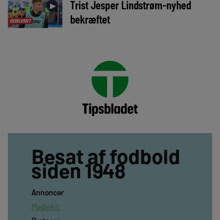
Trist Jesper Lindstrøm-nyhed
►
bekræftet
EKSKLUSIVT
Besat af fodbold
siden 1948
Annoncer
Mediekit