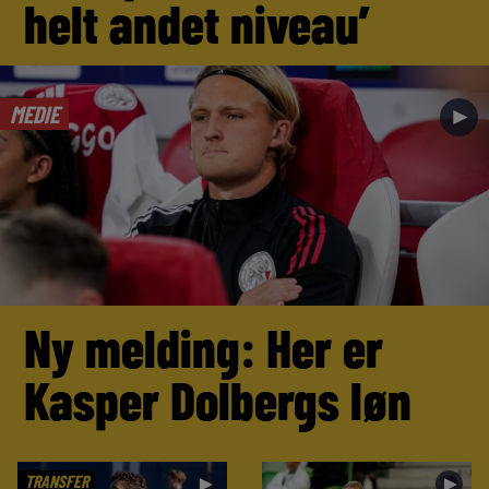
helt andet niveau’
MEDIE
►
Ny melding: Her er
Kasper Dolbergs løn
TRANSFER
►
►