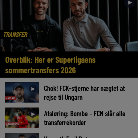
►
TRANSFER
Overblik: Her er Superligaens
sommertransfers 2026
Chok! FCK-stjerne har nægtet at
►
rejse til Ungarn
LIGE NU
Afsløring: Bombe – FCN slår alle
►
transferrekorder
EKSKLUSIVT