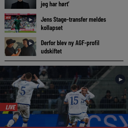
jeg har hørt’
Jens Stage-transfer meldes
AVIS
►
kollapset
Derfor blev ny AGF-profil
►
udskiftet
►
LIVE