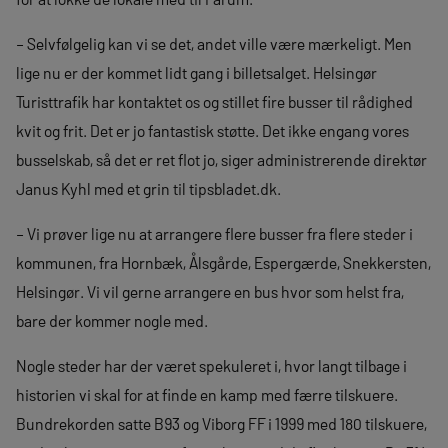
– Selvfølgelig kan vi se det, andet ville være mærkeligt. Men
lige nu er der kommet lidt gang i billetsalget. Helsingør
Turisttrafik har kontaktet os og stillet fire busser til rådighed
kvit og frit. Det er jo fantastisk støtte. Det ikke engang vores
busselskab, så det er ret flot jo, siger administrerende direktør
Janus Kyhl med et grin til tipsbladet.dk.
– Vi prøver lige nu at arrangere flere busser fra flere steder i
kommunen, fra Hornbæk, Ålsgårde, Espergærde, Snekkersten,
Helsingør. Vi vil gerne arrangere en bus hvor som helst fra,
bare der kommer nogle med.
Nogle steder har der været spekuleret i, hvor langt tilbage i
historien vi skal for at finde en kamp med færre tilskuere.
Bundrekorden satte B93 og Viborg FF i 1999 med 180 tilskuere,