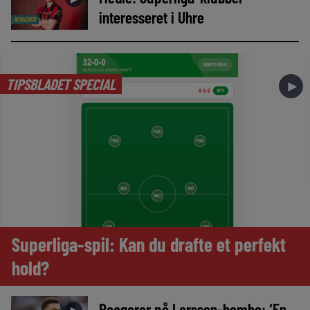
interesseret i Uhre
NYHEDER
TIPSBLADET SPECIAL
►
Superliga-spil: Kan du drafte et perfekt
hold?
Reagerer på Larsson-bombe: ‘En