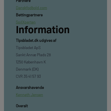
Partnere
Danskfodbold.com
Bettingpartnere
SpilXperten
Information
TIpsbladet.dk udgives af
Tipsbladet ApS
Sankt Annæ Plads 28
1250 København K
Denmark (DK)
CVR 35 41 57 93
Ansvarshavende
Kenneth Jensen
Overalt