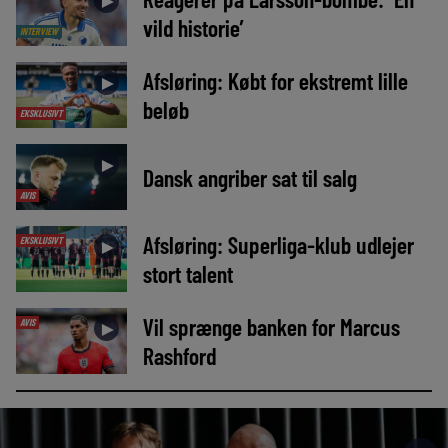
►
vild historie’
INTERVIEW
Afsløring: Købt for ekstremt lille
►
beløb
EKSKLUSIVT
►
Dansk angriber sat til salg
AVIS
Afsløring: Superliga-klub udlejer
EKSKLUSIVT
►
stort talent
Vil sprænge banken for Marcus
AVIS
►
Rashford