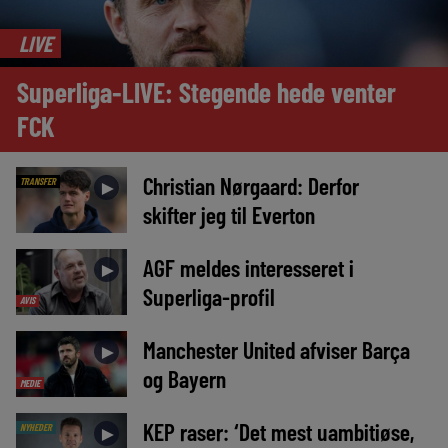
LIVE
Superliga-LIVE: Stegende hede venter
FCK
Christian Nørgaard: Derfor
TRANSFER
►
skifter jeg til Everton
AGF meldes interesseret i
►
Superliga-profil
AVIS
Manchester United afviser Barça
►
og Bayern
MEDIE
KEP raser: ‘Det mest uambitiøse,
NYHEDER
►