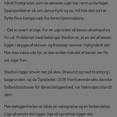
hårdt frostgrader, som de seneste uger har ramt underlaget.
Spørgsmålet er så, om Janus Kyhl og co. må lide den tort at
flytte flere kampe væk fra deres hjemmebane.
– Det er svært at sige. For en uge siden så banen eksempelvis
fin ud. Problemet med Helsingør Stadion er, at en del af banen
ligger i skygge af skoven, og frostvejr rammer rigtig hårdt der.
Man kan være ude for, at den anden halvdel af banen ser fin
ud, siger han.
Stadion ligger smukt tæt på skov, Øresund og med Kronborg i
baggrunden, og da Tipsbladet i 2016 fremhævede seks danske
fodboldstadioner for deres beliggenhed, var Helsingørs blandt
dem.
Men beliggenheden er både en velsignelse og en forbandelse.
Lige så smukt det ligger, lige så upraktisk ligger det.