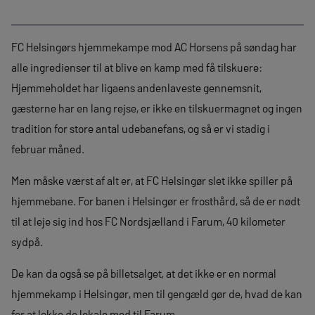
FC Helsingørs hjemmekampe mod AC Horsens på søndag har
alle ingredienser til at blive en kamp med få tilskuere:
Hjemmeholdet har ligaens andenlaveste gennemsnit,
gæsterne har en lang rejse, er ikke en tilskuermagnet og ingen
tradition for store antal udebanefans, og så er vi stadig i
februar måned.
Men måske værst af alt er, at FC Helsingør slet ikke spiller på
hjemmebane. For banen i Helsingør er frosthård, så de er nødt
til at leje sig ind hos FC Nordsjælland i Farum, 40 kilometer
sydpå.
De kan da også se på billetsalget, at det ikke er en normal
hjemmekamp i Helsingør, men til gengæld gør de, hvad de kan
for at lokke de lokale med til Farum.