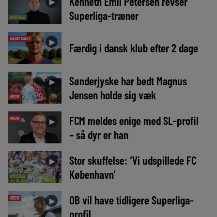
Kenneth Emil Petersen revser
►
Superliga-træner
NYHEDER
EKSKLUSIVT
►
Færdig i dansk klub efter 2 dage
Sønderjyske har bedt Magnus
►
Jensen holde sig væk
MEDIE
FCM meldes enige med SL-profil
MEDIE
►
– så dyr er han
Stor skuffelse: ‘Vi udspillede FC
►
København’
NYHEDER
OB vil have tidligere Superliga-
MEDIE
►
profil