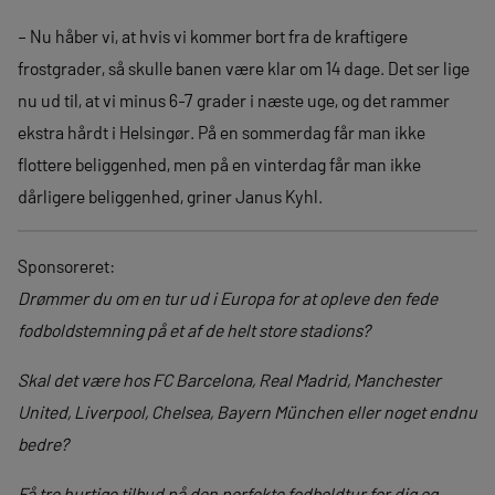
– Nu håber vi, at hvis vi kommer bort fra de kraftigere
frostgrader, så skulle banen være klar om 14 dage. Det ser lige
nu ud til, at vi minus 6-7 grader i næste uge, og det rammer
ekstra hårdt i Helsingør. På en sommerdag får man ikke
flottere beliggenhed, men på en vinterdag får man ikke
dårligere beliggenhed, griner Janus Kyhl.
Sponsoreret:
Drømmer du om en tur ud i Europa for at opleve den fede
fodboldstemning på et af de helt store stadions?
Skal det være hos FC Barcelona, Real Madrid, Manchester
United, Liverpool, Chelsea, Bayern München eller noget endnu
bedre?
Få tre hurtige tilbud på den perfekte fodboldtur for dig og