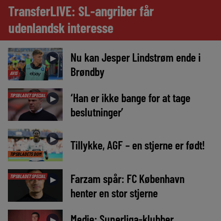
TransferLIVE: SL-angriber får
udenlandsk interesse
Nu kan Jesper Lindstrøm ende i
►
Brøndby
AVIS
‘Han er ikke bange for at tage
TIPSBLADET SPECIAL
►
beslutninger’
►
Tillykke, AGF – en stjerne er født!
TIPSBLADETS DOM
Farzam spår: FC København
TIPSBLADET SPECIAL
►
henter en stor stjerne
Medie: Superliga-klubber
►