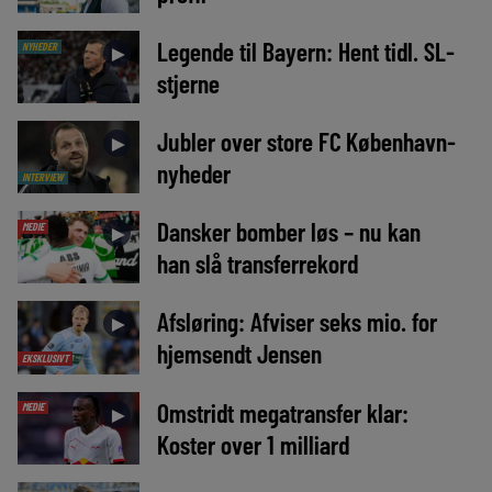
Legende til Bayern: Hent tidl. SL-
NYHEDER
►
stjerne
Jubler over store FC København-
►
nyheder
INTERVIEW
Dansker bomber løs – nu kan
MEDIE
►
han slå transferrekord
Afsløring: Afviser seks mio. for
►
hjemsendt Jensen
EKSKLUSIVT
Omstridt megatransfer klar:
MEDIE
►
Koster over 1 milliard