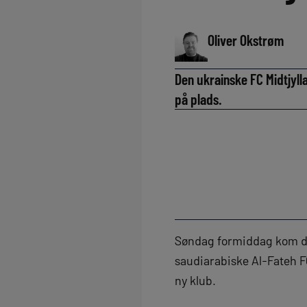
Oliver Okstrøm
Den ukrainske FC Midtjyll
på plads.
Søndag formiddag kom det
saudiarabiske Al-Fateh FC
ny klub.