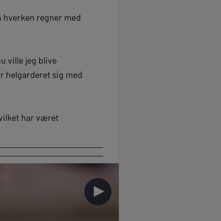
ein hverken regner med
 ville jeg blive
år helgarderet sig med
vilket har været
►