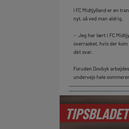
I FC Midtjylland er en t
nyt, så ved man aldrig.
– Jeg har lært i FC Midtjy
overrasket, hvis der kom
dét svar.
Foruden Dovbyk arbejdes d
undervejs hele sommeren.
TIPSBLADET