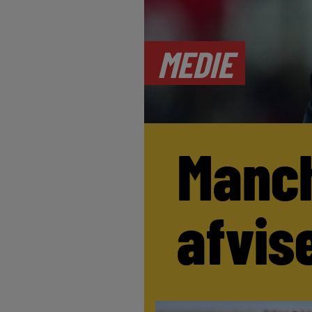
MEDIE
Manch
afvis