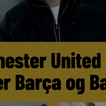
ester United
er Barça og B