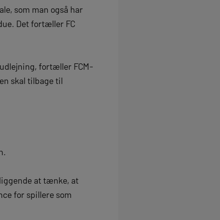
tale, som man også har
due. Det fortæller FC
udlejning, fortæller FCM-
 skal tilbage til
n.
rliggende at tænke, at
nce for spillere som