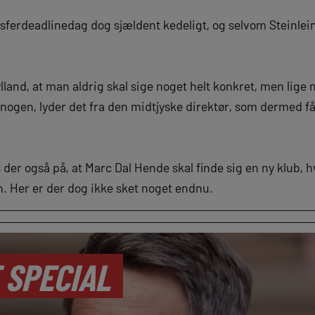
ransferdeadlinedag dog sjældent kedeligt, og selvom Steinl
lland, at man aldrig skal sige noget helt konkret, men lige nu
 nogen, lyder det fra den midtjyske direktør, som dermed f
er også på, at Marc Dal Hende skal finde sig en ny klub, h
 Her er der dog ikke sket noget endnu.
 SPECIAL