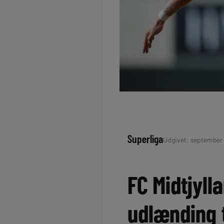
Superliga
Udgivet: september 1
FC Midtjyll
udlænding t