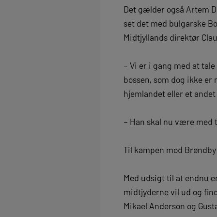
Det gælder også Artem Dov
set det med bulgarske Bozh
Midtjyllands direktør Clau
– Vi er i gang med at tal
bossen, som dog ikke er 
hjemlandet eller et ande
– Han skal nu være med ti
Til kampen mod Brøndby h
Med udsigt til at endnu e
midtjyderne vil ud og fin
Mikael Anderson og Gust