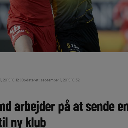
, 2019 16:12 | Opdateret: september 1, 2019 16:32
and arbejder på at sende e
il ny klub