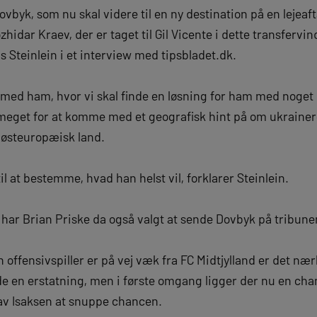
byk, som nu skal videre til en ny destination på en lejeaf
idar Kraev, der er taget til Gil Vicente i dette transfervin
s Steinlein i et interview med tipsbladet.dk.
e med ham, hvor vi skal finde en løsning for ham med noget 
meget for at komme med et geografisk hint på om ukraineren
t østeuropæisk land.
l at bestemme, hvad han helst vil, forklarer Steinlein.
ar Brian Priske da også valgt at sende Dovbyk på tribune
n offensivspiller er på vej væk fra FC Midtjylland er det næ
de en erstatning, men i første omgang ligger der nu en cha
av Isaksen at snuppe chancen.