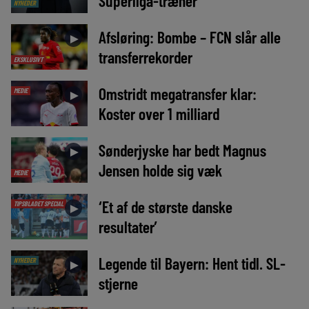
Superliga-træner
NYHEDER
Afsløring: Bombe – FCN slår alle
►
transferrekorder
EKSKLUSIVT
Omstridt megatransfer klar:
MEDIE
►
Koster over 1 milliard
Sønderjyske har bedt Magnus
►
Jensen holde sig væk
MEDIE
‘Et af de største danske
TIPSBLADET SPECIAL
►
resultater’
Legende til Bayern: Hent tidl. SL-
NYHEDER
►
stjerne