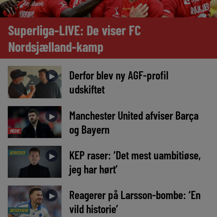
Superliga-LIVE: De viser FC
Nordsjælland-kamp
Derfor blev ny AGF-profil
►
udskiftet
Manchester United afviser Barça
►
og Bayern
MEDIE
KEP raser: ‘Det mest uambitiøse,
NYHEDER
►
jeg har hørt’
Reagerer på Larsson-bombe: ‘En
►
vild historie’
INTERVIEW