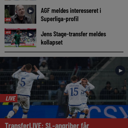
AGF meldes interesseret i
►
Superliga-profil
AVIS
Jens Stage-transfer meldes
AVIS
►
kollapset
►
LIVE
TransferLIVE: SL-angriber får