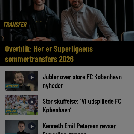
TRANSFER
Overblik: Her er Superligaens
sommertransfers 2026
Jubler over store FC København-
►
nyheder
INTERVIEW
Stor skuffelse: ‘Vi udspillede FC
►
København’
NYHEDER
Kenneth Emil Petersen revser
►