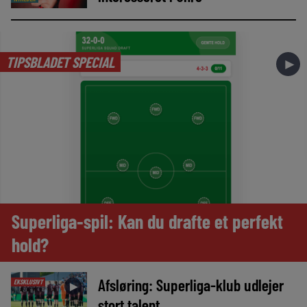
TIPSBLADET SPECIAL
►
Superliga-spil: Kan du drafte et perfekt
hold?
Afsløring: Superliga-klub udlejer
EKSKLUSIVT
►
stort talent