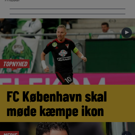
►
TOPNYHED
FC København skal
møde kæmpe ikon