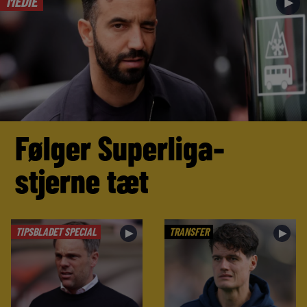
MEDIE
►
Følger Superliga-
stjerne tæt
TIPSBLADET SPECIAL
TRANSFER
►
►