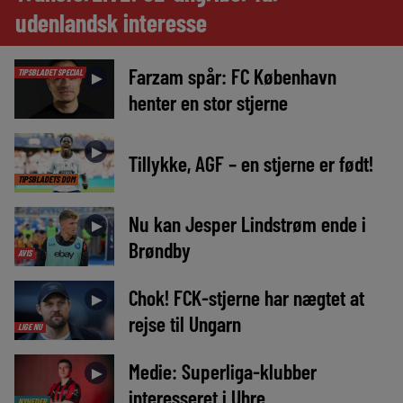
udenlandsk interesse
Farzam spår: FC København
TIPSBLADET SPECIAL
►
henter en stor stjerne
►
Tillykke, AGF – en stjerne er født!
TIPSBLADETS DOM
Nu kan Jesper Lindstrøm ende i
►
Brøndby
AVIS
Chok! FCK-stjerne har nægtet at
►
rejse til Ungarn
LIGE NU
Medie: Superliga-klubber
►
interesseret i Uhre
NYHEDER