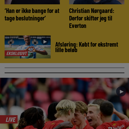
‘Han er ikke bange for at
Christian Nørgaard:
tage beslutninger’
Derfor skifter jeg til
Everton
►
Afsløring: Købt for ekstremt
lille beløb
EKSKLUSIVT
►
LIVE