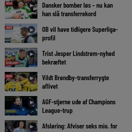
Dansker bomber løs – nu kan
MEDIE
►
han slå transferrekord
OB vil have tidligere Superliga-
MEDIE
►
profil
Trist Jesper Lindstrøm-nyhed
►
bekræftet
EKSKLUSIVT
Vildt Brøndby-transferrygte
MEDIE
►
aflivet
AGF-stjerne ude af Champions
►
League-trup
NYHEDER
Afsløring: Afviser seks mio. for
►