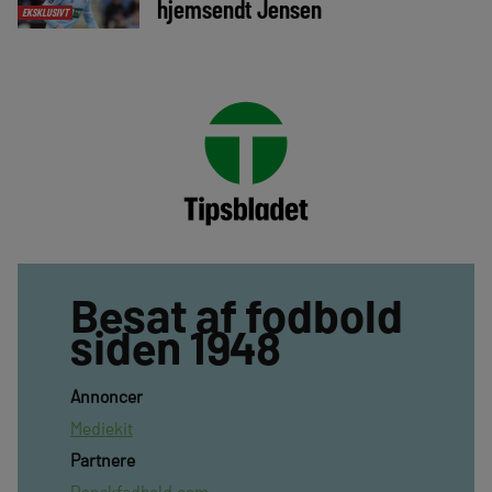
hjemsendt Jensen
EKSKLUSIVT
Besat af fodbold
siden 1948
Annoncer
Mediekit
Partnere
Danskfodbold.com