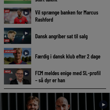
Vil sprænge banken for Marcus
AVIS
►
Rashford
►
Dansk angriber sat til salg
AVIS
EKSKLUSIVT
►
Færdig i dansk klub efter 2 dage
FCM meldes enige med SL-profil
MEDIE
►
– så dyr er han
►