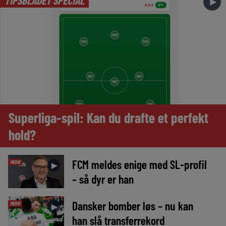
TIPSBLADET SPECIAL
►
Superliga-spil: Kan du drafte et perfekt
hold?
FCM meldes enige med SL-profil
MEDIE
►
– så dyr er han
Dansker bomber løs – nu kan
MEDIE
►
han slå transferrekord