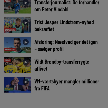
Transferjournalist: De forhandler
MEDIE
►
om Peter Vindahl
Trist Jesper Lindstrøm-nyhed
►
bekræftet
EKSKLUSIVT
Afsløring: Næstved gør det igen
►
– sælger profil
EKSKLUSIVT
Vildt Brøndby-transferrygte
MEDIE
►
aflivet
VM-værtsbyer mangler millioner
►
fra FIFA
NYHEDER