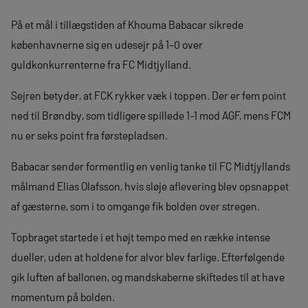
På et mål i tillægstiden af Khouma Babacar sikrede
københavnerne sig en udesejr på 1-0 over
guldkonkurrenterne fra FC Midtjylland.
Sejren betyder, at FCK rykker væk i toppen. Der er fem point
ned til Brøndby, som tidligere spillede 1-1 mod AGF, mens FCM
nu er seks point fra førstepladsen.
Babacar sender formentlig en venlig tanke til FC Midtjyllands
målmand Elias Olafsson, hvis sløje aflevering blev opsnappet
af gæsterne, som i to omgange fik bolden over stregen.
Topbraget startede i et højt tempo med en række intense
dueller, uden at holdene for alvor blev farlige. Efterfølgende
gik luften af ballonen, og mandskaberne skiftedes til at have
momentum på bolden.