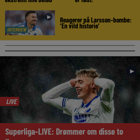
►
Reagerer på Larsson-bombe:
‘En vild historie’
INTERVIEW
►
LIVE
Superliga-LIVE: Drømmer om disse to