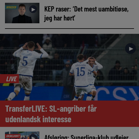
KEP raser: ‘Det mest uambitiøse,
NYHEDER
►
jeg har hørt’
►
LIVE
TransferLIVE: SL-angriber får
udenlandsk interesse
Afsløring: Superliga-klub udlejer
EKSKLUSIVT
►