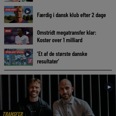
EKSKLUSIVT
►
Færdig i dansk klub efter 2 dage
Omstridt megatransfer klar:
MEDIE
►
Koster over 1 milliard
‘Et af de største danske
TIPSBLADET SPECIAL
►
resultater’
►
TRANSFER