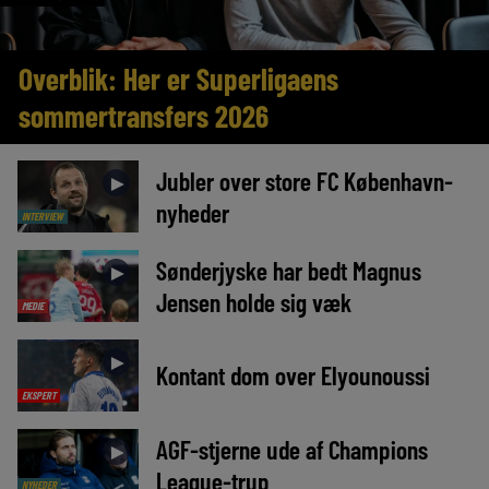
Overblik: Her er Superligaens
sommertransfers 2026
Jubler over store FC København-
►
nyheder
INTERVIEW
Sønderjyske har bedt Magnus
►
Jensen holde sig væk
MEDIE
►
Kontant dom over Elyounoussi
EKSPERT
AGF-stjerne ude af Champions
►
League-trup
NYHEDER