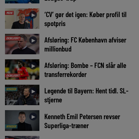
‘CV’ gør det igen: Køber profil til
MEDIE
►
spotpris
Afsløring: FC København afviser
EKSKLUSIVT
►
millionbud
Afsløring: Bombe – FCN slår alle
►
transferrekorder
EKSKLUSIVT
Legende til Bayern: Hent tidl. SL-
NYHEDER
►
stjerne
Kenneth Emil Petersen revser
►
Superliga-træner
NYHEDER