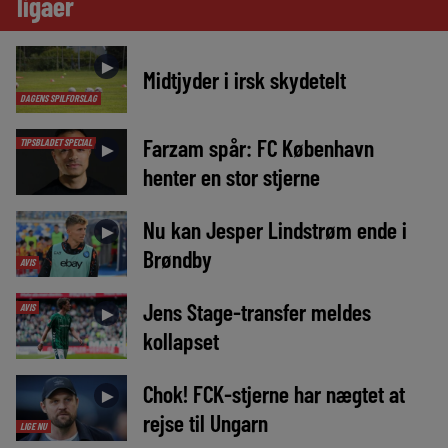
ligaer
►
Midtjyder i irsk skydetelt
DAGENS SPILFORSLAG
Farzam spår: FC København
TIPSBLADET SPECIAL
►
henter en stor stjerne
Nu kan Jesper Lindstrøm ende i
►
Brøndby
AVIS
Jens Stage-transfer meldes
AVIS
►
kollapset
Chok! FCK-stjerne har nægtet at
►
rejse til Ungarn
LIGE NU