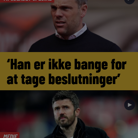
‘Han er ikke bange for
at tage beslutninger’
►
MEDIE