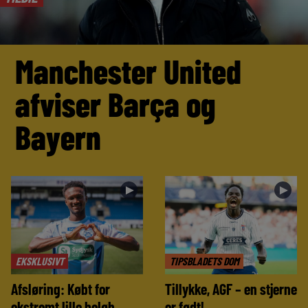
Manchester United
afviser Barça og
Bayern
►
►
EKSKLUSIVT
TIPSBLADETS DOM
Afsløring: Købt for
Tillykke, AGF – en stjerne
ekstremt lille beløb
er født!