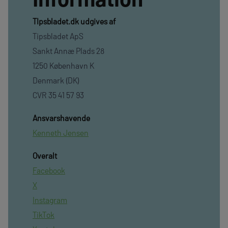
TIpsbladet.dk udgives af
Tipsbladet ApS
Sankt Annæ Plads 28
1250 København K
Denmark (DK)
CVR 35 41 57 93
Ansvarshavende
Kenneth Jensen
Overalt
Facebook
X
Instagram
TikTok