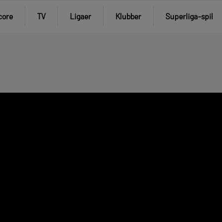
core
TV
Ligaer
Klubber
Superliga-spil