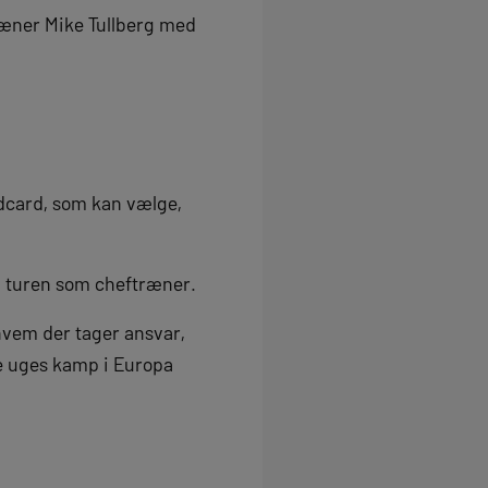
ræner Mike Tullberg med
ldcard, som kan vælge,
i turen som cheftræner.
, hvem der tager ansvar,
te uges kamp i Europa