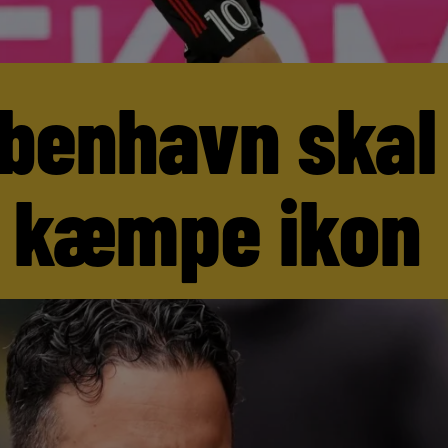
benhavn skal
 kæmpe ikon