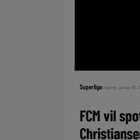
Superliga
Udgivet: januar 30, 
FCM vil spo
Christians