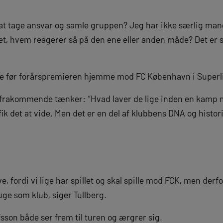
at tage ansvar og samle gruppen? Jeg har ikke særlig mang
set, hvem reagerer så på den ene eller anden måde? Det er 
ge før forårspremieren hjemme mod FC København i Superl
efrakommende tænker: “Hvad laver de lige inden en kamp 
fik det at vide. Men det er en del af klubbens DNA og histor
e, fordi vi lige har spillet og skal spille mod FCK, men derf
uge som klub, siger Tullberg.
sson både ser frem til turen og ærgrer sig.