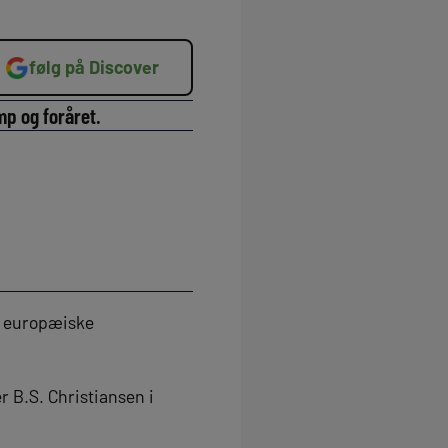
følg på Discover
mp og foråret.
e europæiske
r B.S. Christiansen i