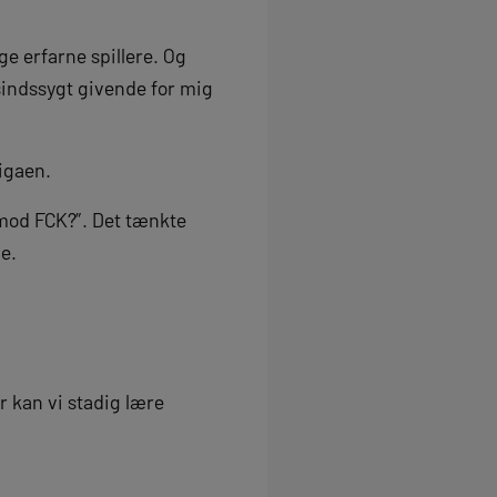
e erfarne spillere. Og
sindssygt givende for mig
igaen.
mod FCK?”. Det tænkte
ie.
or kan vi stadig lære