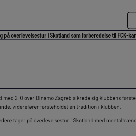
ag på overlevelsestur i Skotland som forberedelse til FCK-ka
nd med 2-0 over Dinamo Zagreb sikrede sig klubbens først
nde, viderefører førsteholdet en tradition i klubben.
 ledere tager på overlevelsestur i Skotland med mentaltræne