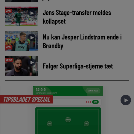
Jens Stage-transfer meldes
AVIS
►
kollapset
Nu kan Jesper Lindstrøm ende i
►
Brøndby
AVIS
MEDIE
►
Følger Superliga-stjerne tæt
TIPSBLADET SPECIAL
►