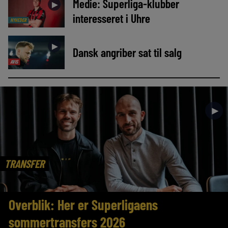
Medie: Superliga-klubber
►
interesseret i Uhre
NYHEDER
►
Dansk angriber sat til salg
AVIS
►
TRANSFER
Overblik: Her er Superligaens
sommertransfers 2026