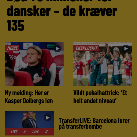
dansker – de kræver
135
MEDIE
EKSKLUSIVT
►
►
Ny melding: Her er
Vildt pokalhattrick: ‘Et
Kasper Dolbergs løn
helt andet niveau’
►
TransferLIVE: Barcelona lurer
på transferbombe
//
LIVE
//
LIVE
//
LIVE
//
LIVE
//
LIVE
//
LIVE
//