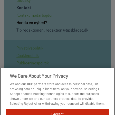
BlueSky
Kontakt
Kontakt medarbejder
Har du en nyhed?
Tip redaktionen:
redaktion@tipsbladet.dk
Privatilvspolitik
Cookiepolitik
Publiceringspolitik
Vilkår for brug af sitet
We Care About Your Privacy
Spil ansvarligt
We and our
1006
partners store and access personal data, like
Administrer samtykke
browsing data or unique identifiers, on your device. Selecting I
Arkiv
Accept enables tracking technologies to support the purposes
shown under we and our partners process data to provide.
Om os
Selecting Reject All or withdrawing your consent will disable them.
Skribenter
If trackers are disabled, some content and ads you see may not be
as relevant to you. You can resurface this menu to change your
I Accept