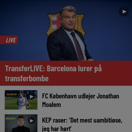
►
LIVE
TransferLIVE: Barcelona lurer på
transferbombe
FC København udlejer Jonathan
TRANSFER
►
Moalem
KEP raser: ‘Det mest uambitiøse,
NYHEDER
►
jeg har hørt’