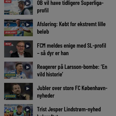
OB vil have tidligere Superliga-
MEDIE
►
profil
Afsløring: Købt for ekstremt lille
►
beløb
EKSKLUSIVT
FCM meldes enige med SL-profil
MEDIE
►
– så dyr er han
Reagerer på Larsson-bombe: ‘En
►
vild historie’
INTERVIEW
Jubler over store FC København-
►
nyheder
INTERVIEW
Trist Jesper Lindstrøm-nyhed
►