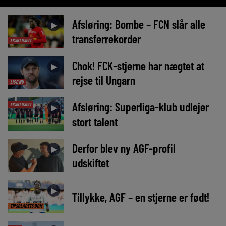
Afsløring: Bombe – FCN slår alle
►
transferrekorder
EKSKLUSIVT
Chok! FCK-stjerne har nægtet at
►
rejse til Ungarn
LIGE NU
Afsløring: Superliga-klub udlejer
EKSKLUSIVT
►
stort talent
Derfor blev ny AGF-profil
►
udskiftet
►
Tillykke, AGF – en stjerne er født!
TIPSBLADETS DOM