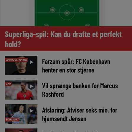
Superliga-spil: Kan du drafte et perfekt
hold?
Farzam spår: FC København
TIPSBLADET SPECIAL
►
henter en stor stjerne
Vil sprænge banken for Marcus
AVIS
►
Rashford
Afsløring: Afviser seks mio. for
►
hjemsendt Jensen
EKSKLUSIVT