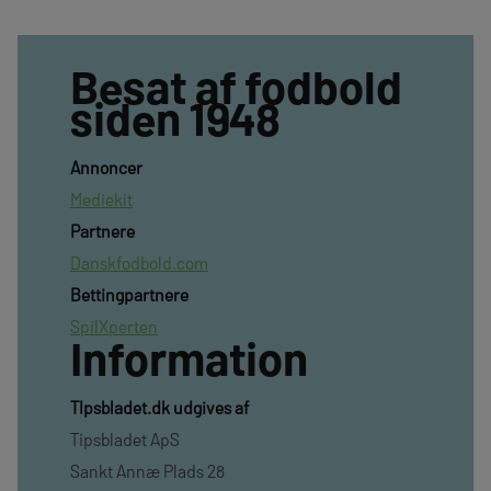
Besat af fodbold
siden 1948
Annoncer
Mediekit
Partnere
Danskfodbold.com
Bettingpartnere
SpilXperten
Information
TIpsbladet.dk udgives af
Tipsbladet ApS
Sankt Annæ Plads 28