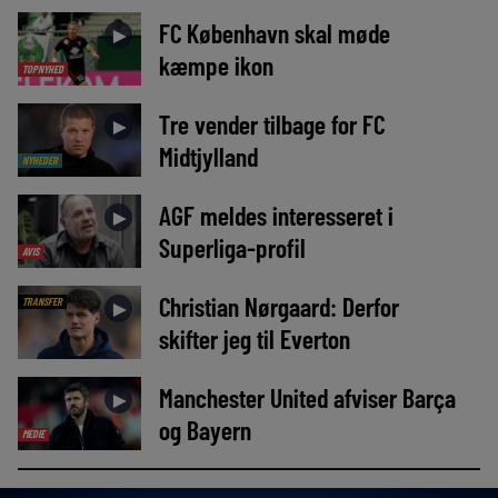
FC København skal møde
►
kæmpe ikon
TOPNYHED
Tre vender tilbage for FC
►
Midtjylland
NYHEDER
AGF meldes interesseret i
►
Superliga-profil
AVIS
Christian Nørgaard: Derfor
TRANSFER
►
skifter jeg til Everton
Manchester United afviser Barça
►
og Bayern
MEDIE