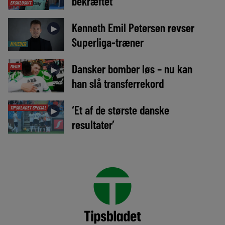
bekræftet
EKSKLUSIVT
Kenneth Emil Petersen revser
►
Superliga-træner
NYHEDER
Dansker bomber løs – nu kan
MEDIE
►
han slå transferrekord
‘Et af de største danske
TIPSBLADET SPECIAL
►
resultater’