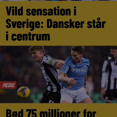
Vild sensation i
Sverige: Dansker står
i centrum
►
MEDIE
Bød 75 millioner for