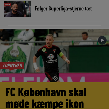
MEDIE
►
Følger Superliga-stjerne tæt
►
TOPNYHED
FC København skal
møde kæmpe ikon