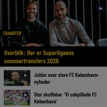
►
TRANSFER
Overblik: Her er Superligaens
sommertransfers 2026
Jubler over store FC København-
►
nyheder
INTERVIEW
Stor skuffelse: ‘Vi udspillede FC
►
København’
NYHEDER