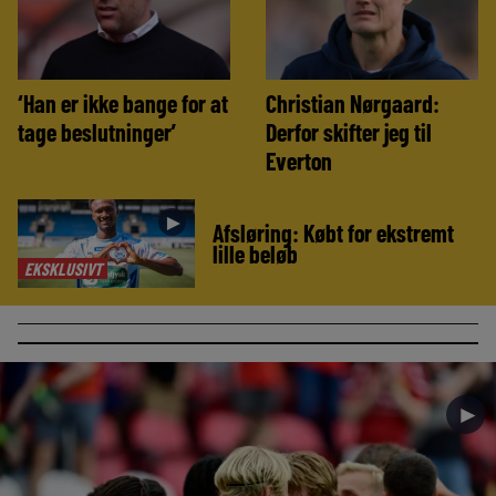
‘Han er ikke bange for at
Christian Nørgaard:
tage beslutninger’
Derfor skifter jeg til
Everton
►
Afsløring: Købt for ekstremt
lille beløb
EKSKLUSIVT
►