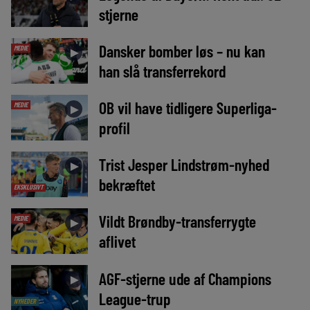
stjerne
Dansker bomber løs – nu kan
MEDIE
►
han slå transferrekord
OB vil have tidligere Superliga-
MEDIE
►
profil
Trist Jesper Lindstrøm-nyhed
►
bekræftet
EKSKLUSIVT
Vildt Brøndby-transferrygte
MEDIE
►
aflivet
AGF-stjerne ude af Champions
►
League-trup
NYHEDER