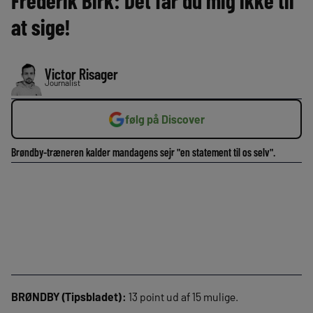
Frederik Birk: Det får du mig ikke til
at sige!
Victor Risager
Journalist
følg på Discover
Brøndby-træneren kalder mandagens sejr "en statement til os selv".
BRØNDBY (Tipsbladet):
13 point ud af 15 mulige.