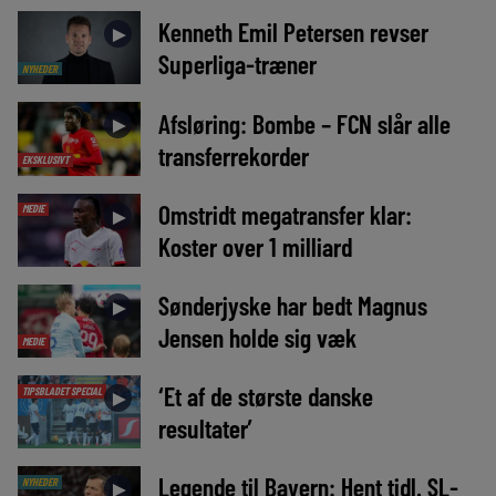
Kenneth Emil Petersen revser
►
Superliga-træner
NYHEDER
Afsløring: Bombe – FCN slår alle
►
transferrekorder
EKSKLUSIVT
Omstridt megatransfer klar:
MEDIE
►
Koster over 1 milliard
Sønderjyske har bedt Magnus
►
Jensen holde sig væk
MEDIE
‘Et af de største danske
TIPSBLADET SPECIAL
►
resultater’
Legende til Bayern: Hent tidl. SL-
NYHEDER
►