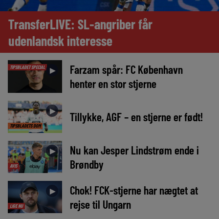
TransferLIVE: SL-angriber får
udenlandsk interesse
Farzam spår: FC København
TIPSBLADET SPECIAL
►
henter en stor stjerne
►
Tillykke, AGF – en stjerne er født!
TIPSBLADETS DOM
Nu kan Jesper Lindstrøm ende i
►
Brøndby
AVIS
Chok! FCK-stjerne har nægtet at
►
rejse til Ungarn
LIGE NU