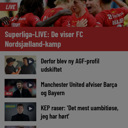
LIVE
Superliga-LIVE: De viser FC
Nordsjælland-kamp
Derfor blev ny AGF-profil
►
udskiftet
Manchester United afviser Barça
►
og Bayern
MEDIE
KEP raser: ‘Det mest uambitiøse,
NYHEDER
►
jeg har hørt’