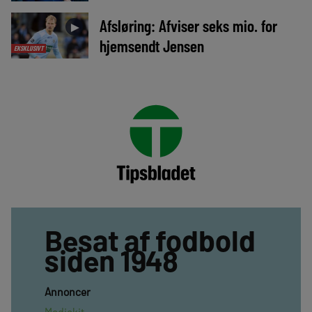
Afsløring: Afviser seks mio. for
►
hjemsendt Jensen
EKSKLUSIVT
Besat af fodbold
siden 1948
Annoncer
Mediekit