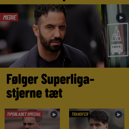
MEDIE
►
Følger Superliga-
stjerne tæt
TIPSBLADET SPECIAL
TRANSFER
►
►