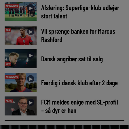
Afsløring: Superliga-klub udlejer
EKSKLUSIVT
►
stort talent
Vil sprænge banken for Marcus
AVIS
►
Rashford
►
Dansk angriber sat til salg
AVIS
EKSKLUSIVT
►
Færdig i dansk klub efter 2 dage
FCM meldes enige med SL-profil
MEDIE
►
– så dyr er han