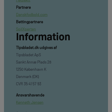
Partnere
Danskfodbold.com
Bettingpartnere
SpilXperten
Information
TIpsbladet.dk udgives af
Tipsbladet ApS
Sankt Annæ Plads 28
1250 København K
Denmark (DK)
CVR 35 41 57 93
Ansvarshavende
Kenneth Jensen