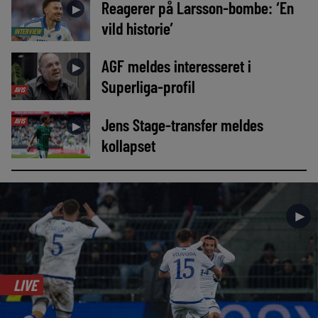
Reagerer på Larsson-bombe: ‘En
►
vild historie’
INTERVIEW
AGF meldes interesseret i
►
Superliga-profil
AVIS
Jens Stage-transfer meldes
AVIS
►
kollapset
►
LIVE