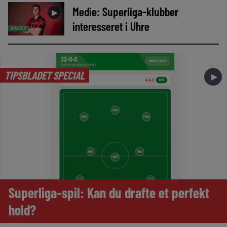
Medie: Superliga-klubber
►
interesseret i Uhre
NYHEDER
TIPSBLADET SPECIAL
►
Superliga-spil: Kan du drafte et perfekt
hold?