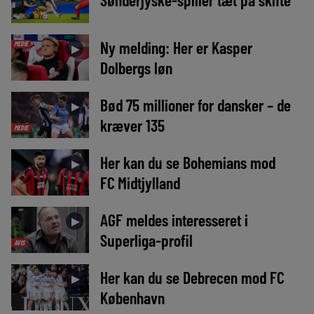
Ny melding: Her er Kasper
MEDIE
►
Dolbergs løn
Bød 75 millioner for dansker – de
►
kræver 135
MEDIE
Her kan du se Bohemians mod
►
FC Midtjylland
AGF meldes interesseret i
►
Superliga-profil
AVIS
Her kan du se Debrecen mod FC
►
København