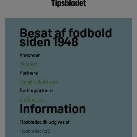
Besat af fodbold
siden 1948
Annoncer
Mediekit
Partnere
Danskfodbold.com
Bettingpartnere
SpilXperten
Information
TIpsbladet.dk udgives af
Tipsbladet ApS