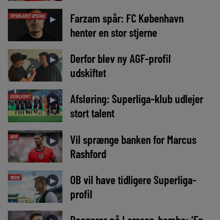
Farzam spår: FC København
TIPSBLADET SPECIAL
►
henter en stor stjerne
Derfor blev ny AGF-profil
►
udskiftet
Afsløring: Superliga-klub udlejer
EKSKLUSIVT
►
stort talent
Vil sprænge banken for Marcus
AVIS
►
Rashford
OB vil have tidligere Superliga-
MEDIE
►
profil
Reagerer på Larsson-bombe: ‘En