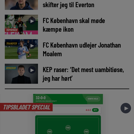
skifter jeg til Everton
FC København skal møde
►
kæmpe ikon
TOPNYHED
FC København udlejer Jonathan
TRANSFER
►
Moalem
KEP raser: ‘Det mest uambitiøse,
NYHEDER
►
jeg har hørt’
TIPSBLADET SPECIAL
►