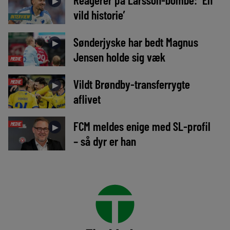
►
vild historie’
INTERVIEW
Sønderjyske har bedt Magnus
►
Jensen holde sig væk
MEDIE
Vildt Brøndby-transferrygte
MEDIE
►
aflivet
FCM meldes enige med SL-profil
MEDIE
►
– så dyr er han