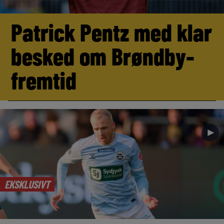
Patrick Pentz med klar
besked om Brøndby-
fremtid
►
EKSKLUSIVT