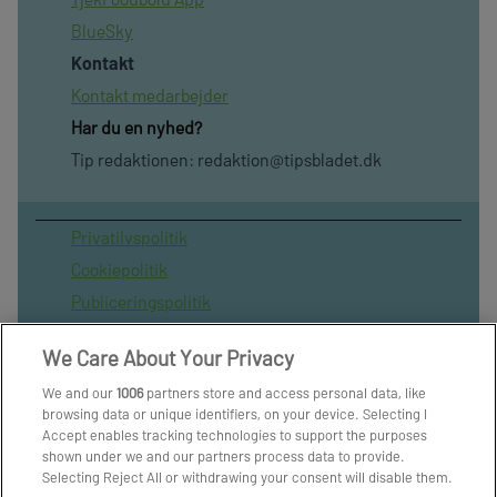
BlueSky
Kontakt
Kontakt medarbejder
Har du en nyhed?
Tip redaktionen:
redaktion@tipsbladet.dk
Privatilvspolitik
Cookiepolitik
Publiceringspolitik
Vilkår for brug af sitet
We Care About Your Privacy
Spil ansvarligt
We and our
1006
partners store and access personal data, like
Administrer samtykke
browsing data or unique identifiers, on your device. Selecting I
Arkiv
Accept enables tracking technologies to support the purposes
shown under we and our partners process data to provide.
Om os
Selecting Reject All or withdrawing your consent will disable them.
Skribenter