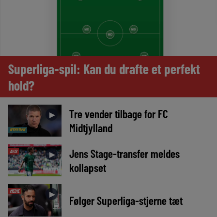
Superliga-spil: Kan du drafte et perfekt
hold?
Tre vender tilbage for FC
►
Midtjylland
NYHEDER
Jens Stage-transfer meldes
AVIS
►
kollapset
MEDIE
►
Følger Superliga-stjerne tæt