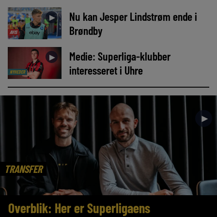
Nu kan Jesper Lindstrøm ende i
►
Brøndby
AVIS
Medie: Superliga-klubber
►
interesseret i Uhre
NYHEDER
►
TRANSFER
Overblik: Her er Superligaens