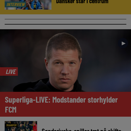
Dansker står i centrum
INTERVIEW
►
LIVE
Superliga-LIVE: Modstander storhylder
FCM
TRANSFER
Sønderjyske-spiller tæt på skifte