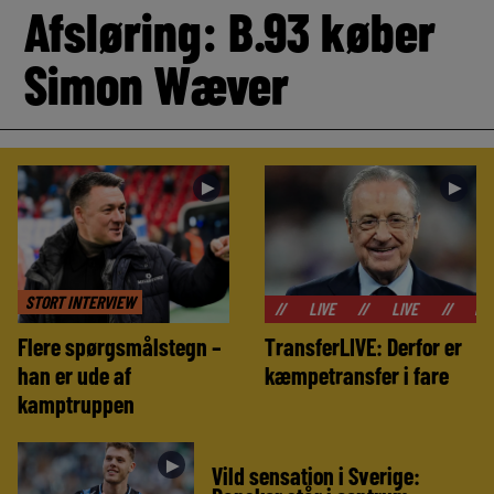
Afsløring: B.93 køber
Simon Wæver
►
►
STORT INTERVIEW
//
LIVE
//
LIVE
//
LIVE
//
Flere spørgsmålstegn –
TransferLIVE: Derfor er
han er ude af
kæmpetransfer i fare
kamptruppen
►
Vild sensation i Sverige: