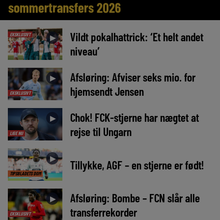
sommertransfers 2026
Vildt pokalhattrick: ‘Et helt andet
EKSKLUSIVT
►
niveau’
Afsløring: Afviser seks mio. for
►
hjemsendt Jensen
EKSKLUSIVT
Chok! FCK-stjerne har nægtet at
►
rejse til Ungarn
LIGE NU
►
Tillykke, AGF – en stjerne er født!
TIPSBLADETS DOM
Afsløring: Bombe – FCN slår alle
►
transferrekorder
EKSKLUSIVT