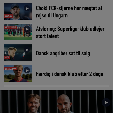
Chok! FCK-stjerne har nægtet at
►
rejse til Ungarn
LIGE NU
Afsløring: Superliga-klub udlejer
EKSKLUSIVT
►
stort talent
►
Dansk angriber sat til salg
AVIS
EKSKLUSIVT
►
Færdig i dansk klub efter 2 dage
►