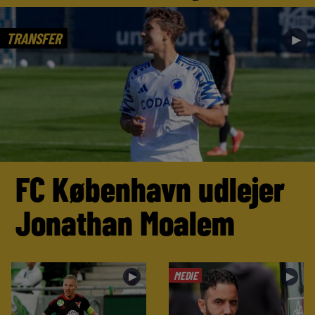
TRANSFER
►
FC København udlejer
Jonathan Moalem
MEDIE
►
►