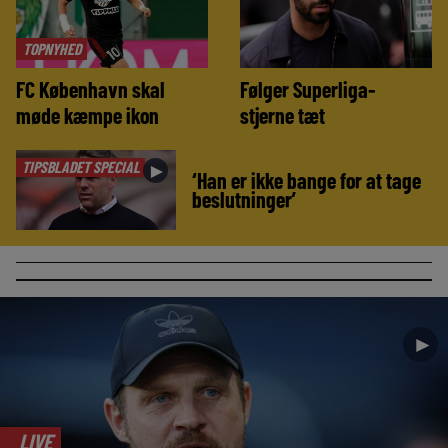
TOPNYHED
FC København skal
Følger Superliga-
møde kæmpe ikon
stjerne tæt
TIPSBLADET SPECIAL
►
‘Han er ikke bange for at tage
beslutninger’
►
LIVE