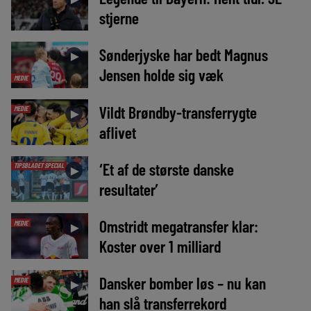
stjerne
Sønderjyske har bedt Magnus
►
Jensen holde sig væk
MEDIE
Vildt Brøndby-transferrygte
MEDIE
►
aflivet
‘Et af de største danske
TIPSBLADET SPECIAL
►
resultater’
Omstridt megatransfer klar:
MEDIE
►
Koster over 1 milliard
Dansker bomber løs – nu kan
MEDIE
►
han slå transferrekord