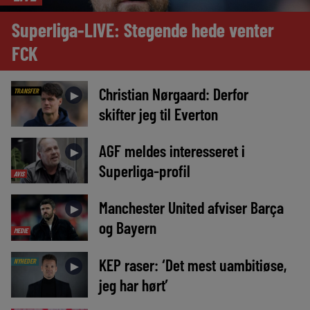
Superliga-LIVE: Stegende hede venter
FCK
Christian Nørgaard: Derfor
TRANSFER
►
skifter jeg til Everton
AGF meldes interesseret i
►
Superliga-profil
AVIS
Manchester United afviser Barça
►
og Bayern
MEDIE
KEP raser: ‘Det mest uambitiøse,
NYHEDER
►
jeg har hørt’