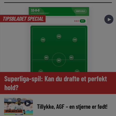
TIPSBLADET SPECIAL
►
Superliga-spil: Kan du drafte et perfekt
hold?
►
Tillykke, AGF – en stjerne er født!
TIPSBLADETS DOM