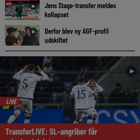
Jens Stage-transfer meldes
AVIS
►
kollapset
Derfor blev ny AGF-profil
►
udskiftet
►
LIVE
TransferLIVE: SL-angriber får