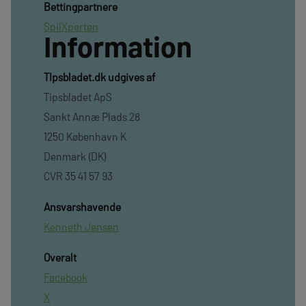
Bettingpartnere
SpilXperten
Information
TIpsbladet.dk udgives af
Tipsbladet ApS
Sankt Annæ Plads 28
1250 København K
Denmark (DK)
CVR 35 41 57 93
Ansvarshavende
Kenneth Jensen
Overalt
Facebook
X