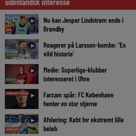
udenlandsk interesse
Nu kan Jesper Lindstrøm ende i
►
Brøndby
AVIS
Reagerer på Larsson-bombe: ‘En
►
vild historie’
INTERVIEW
Medie: Superliga-klubber
►
interesseret i Uhre
NYHEDER
Farzam spår: FC København
TIPSBLADET SPECIAL
►
henter en stor stjerne
Afsløring: Købt for ekstremt lille
►
beløb
EKSKLUSIVT