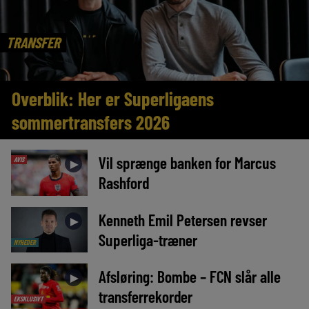
TRANSFER
Overblik: Her er Superligaens
sommertransfers 2026
Vil sprænge banken for Marcus
AVIS
►
Rashford
Kenneth Emil Petersen revser
►
Superliga-træner
NYHEDER
Afsløring: Bombe – FCN slår alle
►
transferrekorder
EKSKLUSIVT