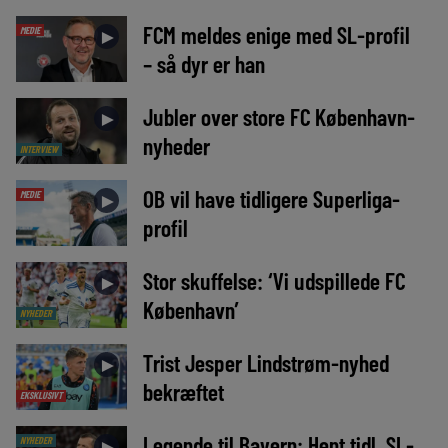
FCM meldes enige med SL-profil
MEDIE
►
– så dyr er han
Jubler over store FC København-
►
nyheder
INTERVIEW
OB vil have tidligere Superliga-
MEDIE
►
profil
Stor skuffelse: ‘Vi udspillede FC
►
København’
NYHEDER
Trist Jesper Lindstrøm-nyhed
►
bekræftet
EKSKLUSIVT
Legende til Bayern: Hent tidl. SL-
NYHEDER
►