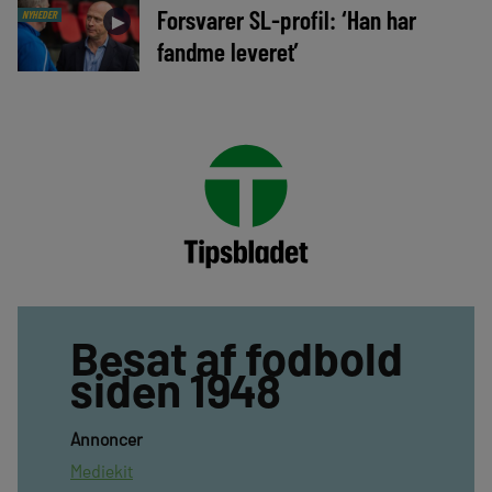
Forsvarer SL-profil: ‘Han har
NYHEDER
►
fandme leveret’
Besat af fodbold
siden 1948
Annoncer
Mediekit