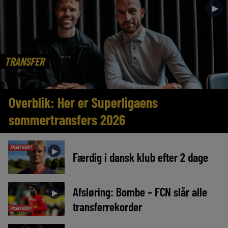
►
TRANSFER
Overblik: Her er Superligaens
sommertransfers 2026
EKSKLUSIVT
►
Færdig i dansk klub efter 2 dage
Afsløring: Bombe – FCN slår alle
►
transferrekorder
EKSKLUSIVT