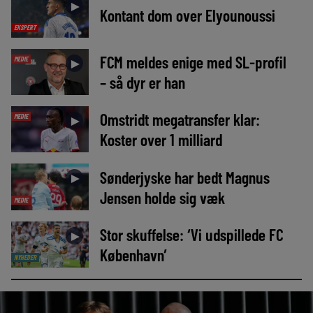
►
Kontant dom over Elyounoussi
EKSPERT
FCM meldes enige med SL-profil
MEDIE
►
– så dyr er han
Omstridt megatransfer klar:
MEDIE
►
Koster over 1 milliard
Sønderjyske har bedt Magnus
►
Jensen holde sig væk
MEDIE
Stor skuffelse: ‘Vi udspillede FC
►
København’
NYHEDER