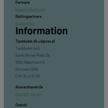
Partnere
Danskfodbold.com
Bettingpartnere
SpilXperten
Information
TIpsbladet.dk udgives af
Tipsbladet ApS
Sankt Annæ Plads 28
1250 København K
Denmark (DK)
CVR 35 41 57 93
Ansvarshavende
Kenneth Jensen
Overalt