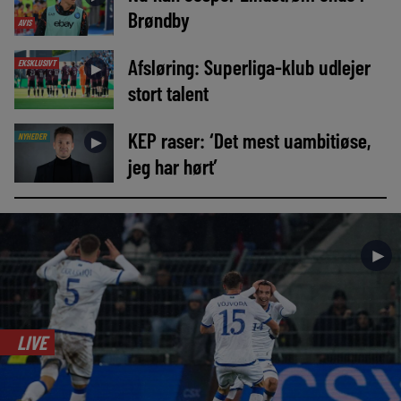
Brøndby
AVIS
Afsløring: Superliga-klub udlejer
EKSKLUSIVT
►
stort talent
KEP raser: ‘Det mest uambitiøse,
NYHEDER
►
jeg har hørt’
►
LIVE