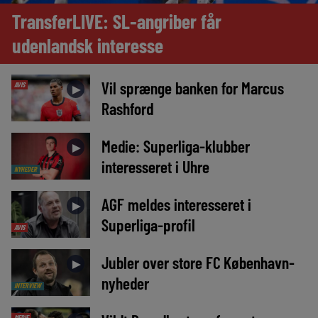
TransferLIVE: SL-angriber får
udenlandsk interesse
Vil sprænge banken for Marcus
AVIS
►
Rashford
Medie: Superliga-klubber
►
interesseret i Uhre
NYHEDER
AGF meldes interesseret i
►
Superliga-profil
AVIS
Jubler over store FC København-
►
nyheder
INTERVIEW
MEDIE