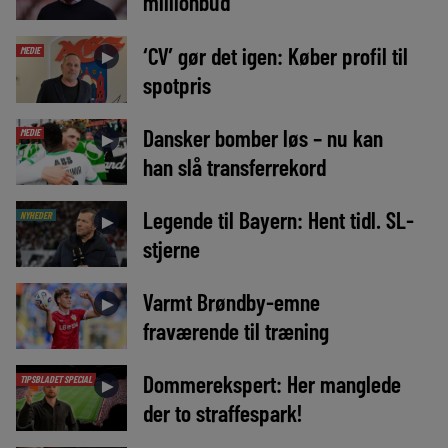
millionbud
‘CV’ gør det igen: Køber profil til
MEDIE
►
spotpris
Dansker bomber løs – nu kan
MEDIE
►
han slå transferrekord
Legende til Bayern: Hent tidl. SL-
NYHEDER
►
stjerne
Varmt Brøndby-emne
►
fraværende til træning
Dommerekspert: Her manglede
TIPSBLADET SPECIAL
►
der to straffespark!