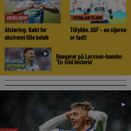
EKSKLUSIVT
TIPSBLADETS DOM
Afsløring: Købt for
Tillykke, AGF – en stjerne
ekstremt lille beløb
er født!
►
Reagerer på Larsson-bombe:
‘En vild historie’
INTERVIEW
►