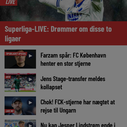
LIVE
Superliga-LIVE: Drømmer om disse to
ligaer
Farzam spår: FC København
TIPSBLADET SPECIAL
►
henter en stor stjerne
Jens Stage-transfer meldes
AVIS
►
kollapset
Chok! FCK-stjerne har nægtet at
►
rejse til Ungarn
LIGE NU
Nu kan Jesper Lindstrøm ende i
►