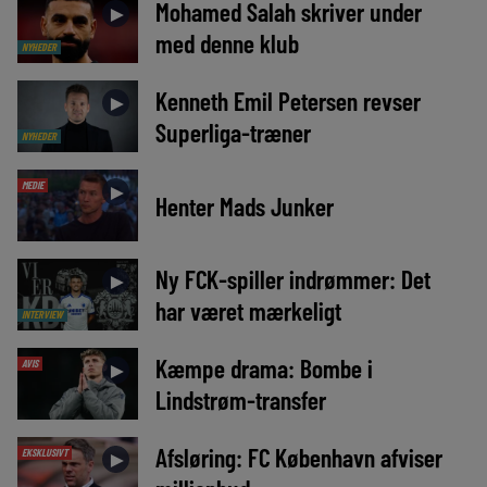
Mohamed Salah skriver under
►
med denne klub
NYHEDER
Kenneth Emil Petersen revser
►
Superliga-træner
NYHEDER
MEDIE
►
Henter Mads Junker
Ny FCK-spiller indrømmer: Det
►
har været mærkeligt
INTERVIEW
Kæmpe drama: Bombe i
AVIS
►
Lindstrøm-transfer
Afsløring: FC København afviser
EKSKLUSIVT
►