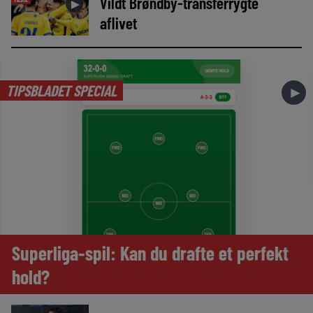
Vildt Brøndby-transferrygte
►
aflivet
TIPSBLADET SPECIAL
►
Superliga-spil: Kan du drafte et perfekt
hold?