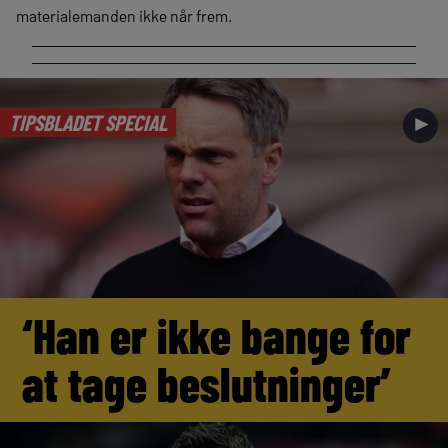
materialemanden ikke når frem.
TIPSBLADET SPECIAL
►
‘Han er ikke bange for
at tage beslutninger’