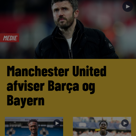
►
MEDIE
Manchester United
afviser Barça og
Bayern
►
►