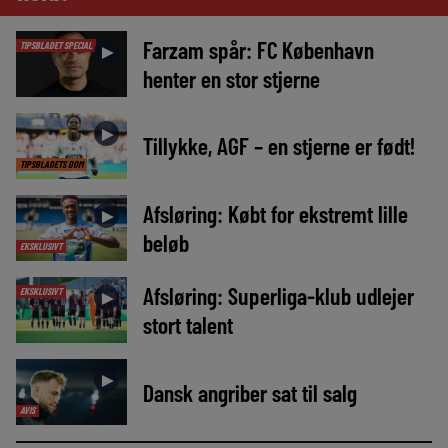
Farzam spår: FC København
TIPSBLADET SPECIAL
►
henter en stor stjerne
►
Tillykke, AGF – en stjerne er født!
TIPSBLADETS DOM
Afsløring: Købt for ekstremt lille
►
beløb
EKSKLUSIVT
Afsløring: Superliga-klub udlejer
EKSKLUSIVT
►
stort talent
►
Dansk angriber sat til salg
AVIS