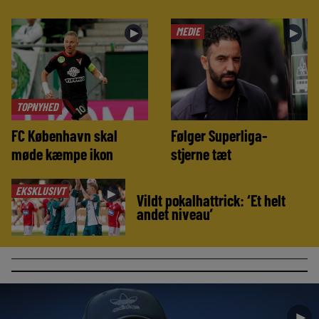
MEDIE
►
►
TOPNYHED
FC København skal
Følger Superliga-
møde kæmpe ikon
stjerne tæt
EKSKLUSIVT
►
Vildt pokalhattrick: ‘Et helt
andet niveau’
►