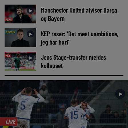
Manchester United afviser Barça
►
og Bayern
MEDIE
KEP raser: ‘Det mest uambitiøse,
NYHEDER
►
jeg har hørt’
Jens Stage-transfer meldes
AVIS
►
kollapset
►
LIVE