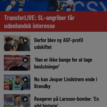
TransferLIVE: SL-angriber får
udenlandsk interesse
Derfor blev ny AGF-profil
►
udskiftet
‘Han er ikke bange for at tage
TIPSBLADET SPECIAL
►
beslutninger’
Nu kan Jesper Lindstrøm ende i
►
Brøndby
AVIS
Reagerer på Larsson-bombe: ‘En
►
vild historie’
INTERVIEW