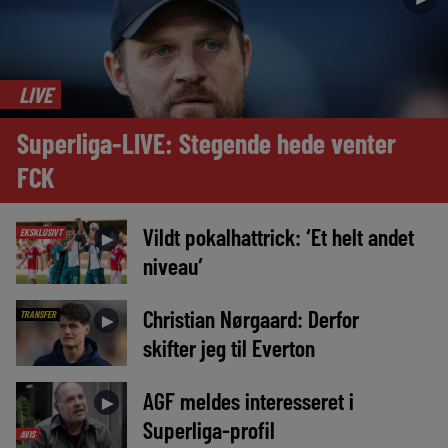
LIVE
Superliga-LIVE: Stegende hede venter
FCK
Vildt pokalhattrick: ‘Et helt andet
EKSKLUSIVT
►
niveau’
Christian Nørgaard: Derfor
TRANSFER
►
skifter jeg til Everton
AGF meldes interesseret i
►
Superliga-profil
AVIS