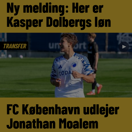
Ny melding: Her er
Kasper Dolbergs løn
TRANSFER
►
FC København udlejer
Jonathan Moalem