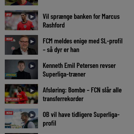
Vil sprænge banken for Marcus
AVIS
►
Rashford
FCM meldes enige med SL-profil
MEDIE
►
– så dyr er han
Kenneth Emil Petersen revser
►
Superliga-træner
NYHEDER
Afsløring: Bombe – FCN slår alle
►
transferrekorder
EKSKLUSIVT
OB vil have tidligere Superliga-
MEDIE
►
profil