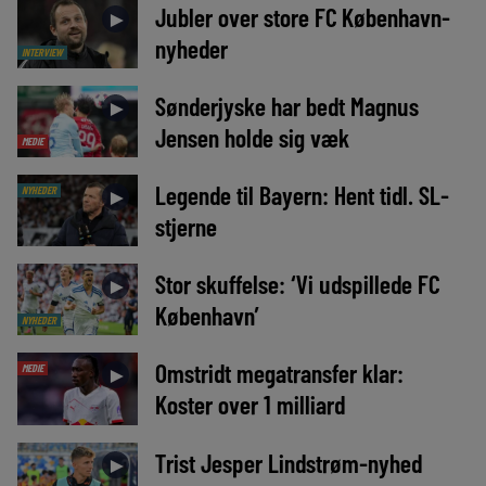
Jubler over store FC København-
►
nyheder
INTERVIEW
Sønderjyske har bedt Magnus
►
Jensen holde sig væk
MEDIE
Legende til Bayern: Hent tidl. SL-
NYHEDER
►
stjerne
Stor skuffelse: ‘Vi udspillede FC
►
København’
NYHEDER
Omstridt megatransfer klar:
MEDIE
►
Koster over 1 milliard
Trist Jesper Lindstrøm-nyhed
►