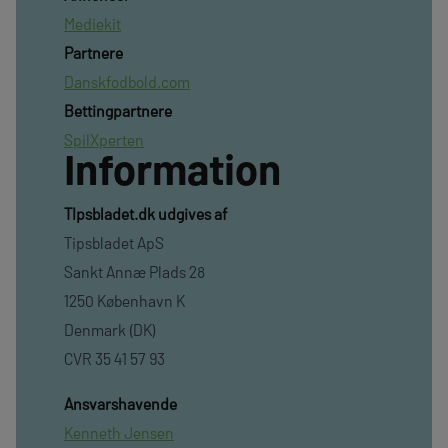
Mediekit
Partnere
Danskfodbold.com
Bettingpartnere
SpilXperten
Information
TIpsbladet.dk udgives af
Tipsbladet ApS
Sankt Annæ Plads 28
1250 København K
Denmark (DK)
CVR 35 41 57 93
Ansvarshavende
Kenneth Jensen