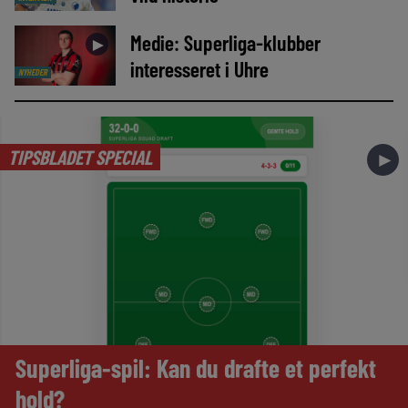
Medie: Superliga-klubber
►
interesseret i Uhre
NYHEDER
TIPSBLADET SPECIAL
►
Superliga-spil: Kan du drafte et perfekt
hold?