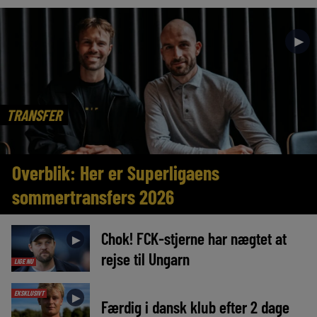
►
TRANSFER
Overblik: Her er Superligaens
sommertransfers 2026
Chok! FCK-stjerne har nægtet at
►
rejse til Ungarn
LIGE NU
EKSKLUSIVT
►
Færdig i dansk klub efter 2 dage