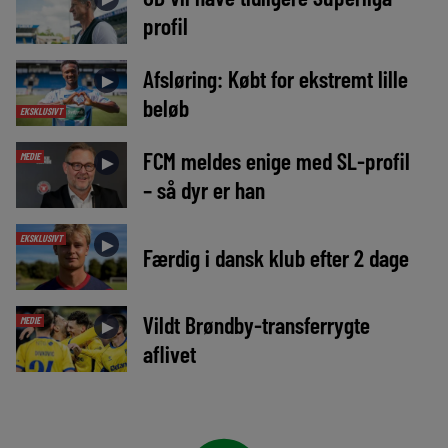
profil
Afsløring: Købt for ekstremt lille
►
beløb
EKSKLUSIVT
FCM meldes enige med SL-profil
MEDIE
►
– så dyr er han
EKSKLUSIVT
►
Færdig i dansk klub efter 2 dage
Vildt Brøndby-transferrygte
MEDIE
►
aflivet