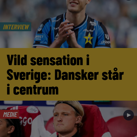
INTERVIEW
Vild sensation i
Sverige: Dansker står
i centrum
MEDIE
►