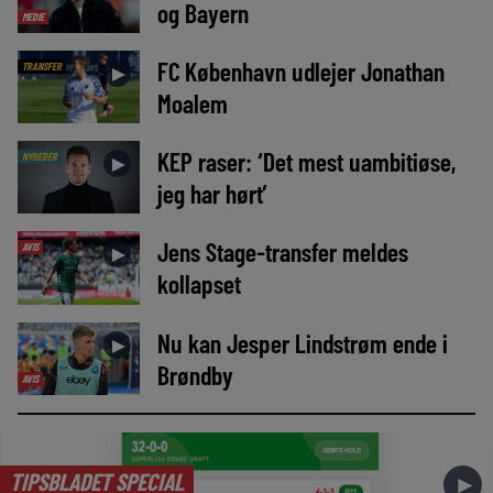
og Bayern
MEDIE
FC København udlejer Jonathan
TRANSFER
►
Moalem
KEP raser: ‘Det mest uambitiøse,
NYHEDER
►
jeg har hørt’
Jens Stage-transfer meldes
AVIS
►
kollapset
Nu kan Jesper Lindstrøm ende i
►
Brøndby
AVIS
TIPSBLADET SPECIAL
►