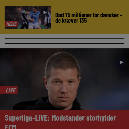
►
Bød 75 millioner for dansker –
de kræver 135
MEDIE
►
LIVE
Superliga-LIVE: Modstander storhylder
FCM