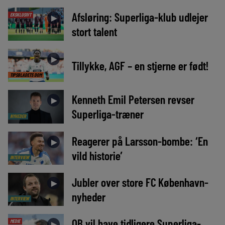
Afsløring: Superliga-klub udlejer
EKSKLUSIVT
►
stort talent
►
Tillykke, AGF – en stjerne er født!
TIPSBLADETS DOM
Kenneth Emil Petersen revser
►
Superliga-træner
NYHEDER
Reagerer på Larsson-bombe: ‘En
►
vild historie’
INTERVIEW
Jubler over store FC København-
►
nyheder
INTERVIEW
OB vil have tidligere Superliga-
MEDIE
►