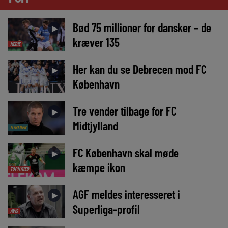
Bød 75 millioner for dansker – de
►
kræver 135
MEDIE
Her kan du se Debrecen mod FC
►
København
Tre vender tilbage for FC
►
Midtjylland
NYHEDER
FC København skal møde
►
kæmpe ikon
TOPNYHED
AGF meldes interesseret i
►
Superliga-profil
AVIS