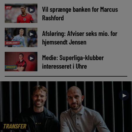
Vil sprænge banken for Marcus
AVIS
►
Rashford
Afsløring: Afviser seks mio. for
►
hjemsendt Jensen
EKSKLUSIVT
Medie: Superliga-klubber
►
interesseret i Uhre
NYHEDER
►
TRANSFER