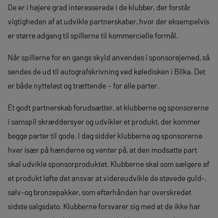
De er i højere grad interesserede i de klubber, der forstår
vigtigheden af at udvikle partnerskaber, hvor der eksempelvis
er større adgang til spillerne til kommercielle formål.
Når spillerne for en gangs skyld anvendes i sponsorøjemed, så
sendes de ud til autografskrivning ved køledisken i Bilka. Det
er både nytteløst og trættende – for alle parter.
Et godt partnerskab forudsætter, at klubberne og sponsorerne
i samspil skræddersyer og udvikler et produkt, der kommer
begge parter til gode. I dag sidder klubberne og sponsorerne
hver især på hænderne og venter på, at den modsatte part
skal udvikle sponsorproduktet. Klubberne skal som sælgere af
et produkt løfte det ansvar at videreudvikle de støvede guld-,
sølv-og bronzepakker, som efterhånden har overskredet
sidste salgsdato. Klubberne forsvarer sig med at de ikke har