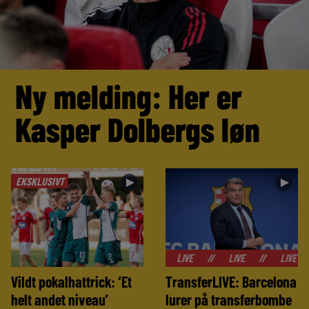
Ny melding: Her er
Kasper Dolbergs løn
EKSKLUSIVT
►
►
//
LIVE
//
LIVE
//
LIVE
Vildt pokalhattrick: ‘Et
TransferLIVE: Barcelona
helt andet niveau’
lurer på transferbombe