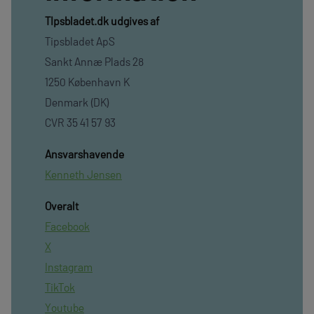
TIpsbladet.dk udgives af
Tipsbladet ApS
Sankt Annæ Plads 28
1250 København K
Denmark (DK)
CVR 35 41 57 93
Ansvarshavende
Kenneth Jensen
Overalt
Facebook
X
Instagram
TikTok
Youtube