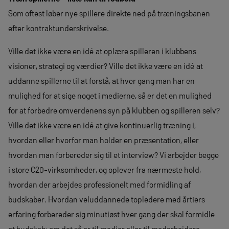
Som oftest løber nye spillere direkte ned på træningsbanen
efter kontraktunderskrivelse.
Ville det ikke være en idé at oplære spilleren i klubbens
visioner, strategi og værdier? Ville det ikke være en idé at
uddanne spillerne til at forstå, at hver gang man har en
mulighed for at sige noget i medierne, så er det en mulighed
for at forbedre omverdenens syn på klubben og spilleren selv?
Ville det ikke være en idé at give kontinuerlig træning i,
hvordan eller hvorfor man holder en præsentation, eller
hvordan man forbereder sig til et interview? Vi arbejder begge
i store C20-virksomheder, og oplever fra nærmeste hold,
hvordan der arbejdes professionelt med formidling af
budskaber. Hvordan veluddannede topledere med årtiers
erfaring forbereder sig minutiøst hver gang der skal formidle
et budskab; om det så er til medier eller til medarbejdere.