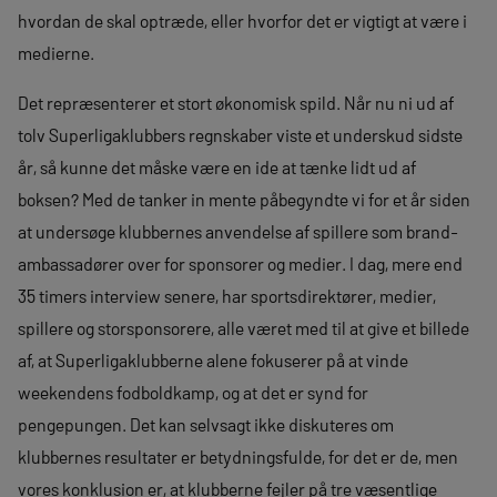
hvordan de skal optræde, eller hvorfor det er vigtigt at være i
medierne.
Det repræsenterer et stort økonomisk spild. Når nu ni ud af
tolv Superligaklubbers regnskaber viste et underskud sidste
år, så kunne det måske være en ide at tænke lidt ud af
boksen? Med de tanker in mente påbegyndte vi for et år siden
at undersøge klubbernes anvendelse af spillere som brand-
ambassadører over for sponsorer og medier. I dag, mere end
35 timers interview senere, har sportsdirektører, medier,
spillere og storsponsorere, alle været med til at give et billede
af, at Superligaklubberne alene fokuserer på at vinde
weekendens fodboldkamp, og at det er synd for
pengepungen. Det kan selvsagt ikke diskuteres om
klubbernes resultater er betydningsfulde, for det er de, men
vores konklusion er, at klubberne fejler på tre væsentlige