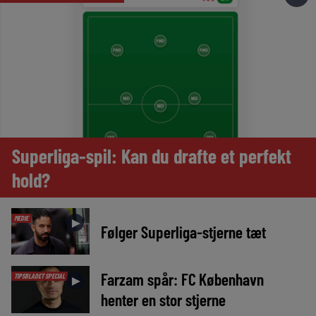
Superliga-spil: Kan du drafte et perfekt
hold?
MEDIE
►
Følger Superliga-stjerne tæt
Farzam spår: FC København
TIPSBLADET SPECIAL
►
henter en stor stjerne