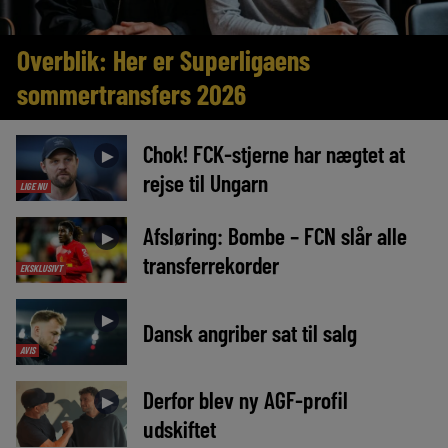
Overblik: Her er Superligaens
sommertransfers 2026
Chok! FCK-stjerne har nægtet at
►
rejse til Ungarn
LIGE NU
Afsløring: Bombe – FCN slår alle
►
transferrekorder
EKSKLUSIVT
►
Dansk angriber sat til salg
AVIS
Derfor blev ny AGF-profil
►
udskiftet