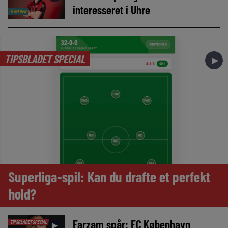
interesseret i Uhre
NYHEDER
TIPSBLADET SPECIAL
►
Superliga-spil: Kan du drafte et perfekt
hold?
Farzam spår: FC København
TIPSBLADET SPECIAL
►