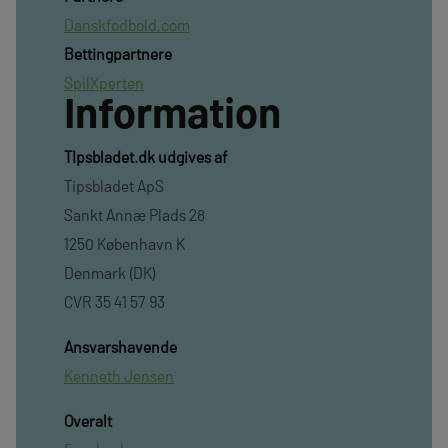
Danskfodbold.com
Bettingpartnere
SpilXperten
Information
TIpsbladet.dk udgives af
Tipsbladet ApS
Sankt Annæ Plads 28
1250 København K
Denmark (DK)
CVR 35 41 57 93
Ansvarshavende
Kenneth Jensen
Overalt