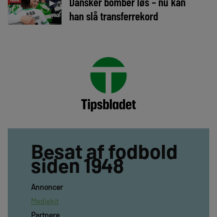
Dansker bomber løs – nu kan
►
han slå transferrekord
Besat af fodbold
siden 1948
Annoncer
Mediekit
Partnere