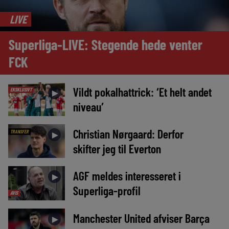
LIVE
Superliga-LIVE: Stegende hede venter
FCK
Vildt pokalhattrick: ‘Et helt andet
EKSKLUSIVT
►
niveau’
Christian Nørgaard: Derfor
TRANSFER
►
skifter jeg til Everton
AGF meldes interesseret i
►
Superliga-profil
AVIS
Manchester United afviser Barça
►