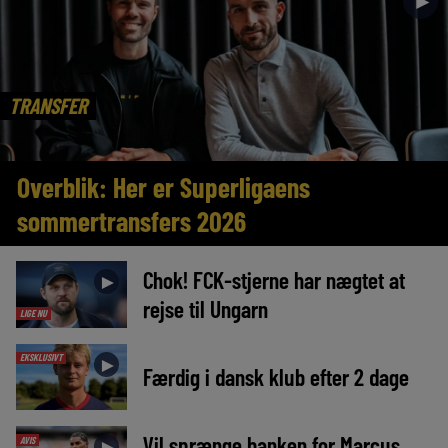
►
TRANSFER
Overblik: Her er Superligaens
sommertransfers 2026
Chok! FCK-stjerne har nægtet at
►
rejse til Ungarn
LIGE NU
EKSKLUSIVT
►
Færdig i dansk klub efter 2 dage
Vil sprænge banken for Marcus
AVIS
►