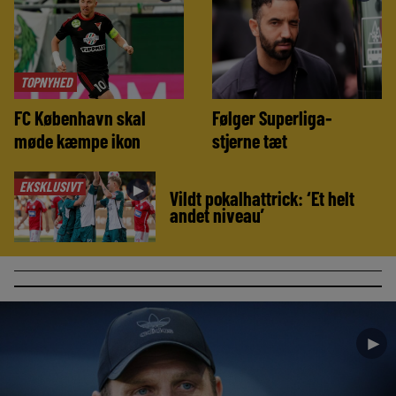
TOPNYHED
FC København skal
Følger Superliga-
møde kæmpe ikon
stjerne tæt
EKSKLUSIVT
►
Vildt pokalhattrick: ‘Et helt
andet niveau’
►