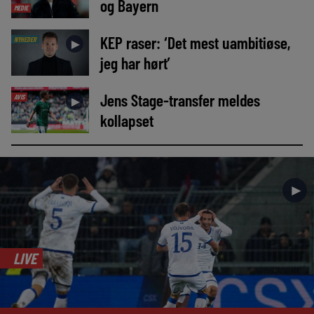
og Bayern
MEDIE
KEP raser: ‘Det mest uambitiøse,
NYHEDER
►
jeg har hørt’
Jens Stage-transfer meldes
AVIS
►
kollapset
►
LIVE