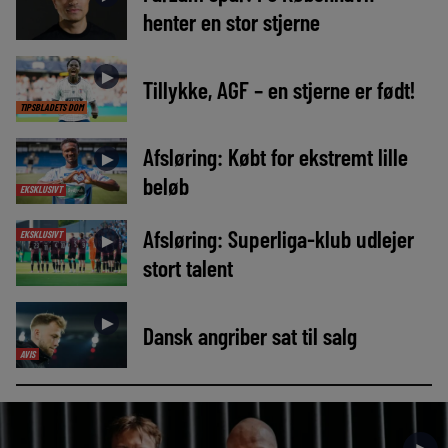
henter en stor stjerne
►
Tillykke, AGF – en stjerne er født!
TIPSBLADETS DOM
Afsløring: Købt for ekstremt lille
►
beløb
EKSKLUSIVT
Afsløring: Superliga-klub udlejer
EKSKLUSIVT
►
stort talent
►
Dansk angriber sat til salg
AVIS