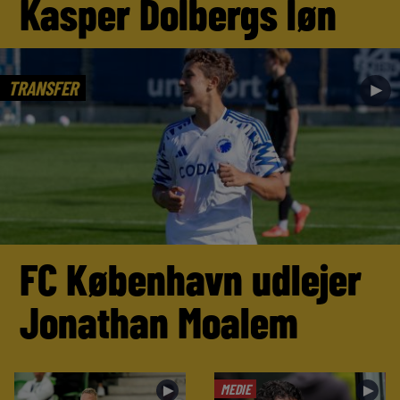
Kasper Dolbergs løn
TRANSFER
►
FC København udlejer
Jonathan Moalem
MEDIE
►
►