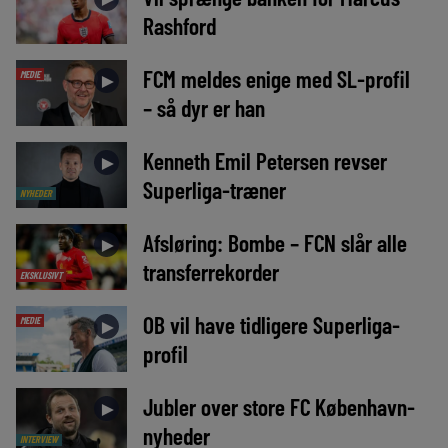
Rashford
FCM meldes enige med SL-profil
MEDIE
►
– så dyr er han
Kenneth Emil Petersen revser
►
Superliga-træner
NYHEDER
Afsløring: Bombe – FCN slår alle
►
transferrekorder
EKSKLUSIVT
OB vil have tidligere Superliga-
MEDIE
►
profil
Jubler over store FC København-
►
nyheder
INTERVIEW