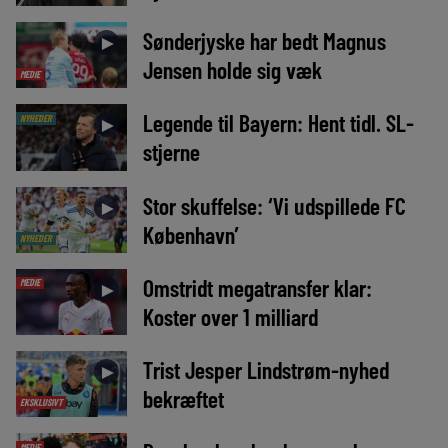
Sønderjyske har bedt Magnus
►
Jensen holde sig væk
MEDIE
Legende til Bayern: Hent tidl. SL-
NYHEDER
►
stjerne
Stor skuffelse: ‘Vi udspillede FC
►
København’
NYHEDER
Omstridt megatransfer klar:
MEDIE
►
Koster over 1 milliard
Trist Jesper Lindstrøm-nyhed
►
bekræftet
EKSKLUSIVT
MEDIE