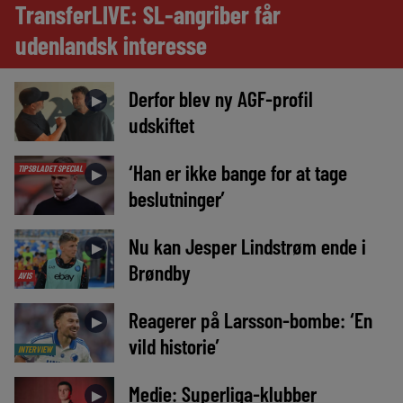
TransferLIVE: SL-angriber får
udenlandsk interesse
Derfor blev ny AGF-profil
►
udskiftet
‘Han er ikke bange for at tage
TIPSBLADET SPECIAL
►
beslutninger’
Nu kan Jesper Lindstrøm ende i
►
Brøndby
AVIS
Reagerer på Larsson-bombe: ‘En
►
vild historie’
INTERVIEW
Medie: Superliga-klubber
►