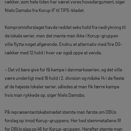
rækker, som hele tiden har været vores hovedargument, siger
Niels Damsbo fra Korup IF til TIPS-bladet.
Kompromisforslaget havde reddet seks hold fra nedrykning til
de lokale serier, men det mente man ikke i Korup-gruppen
ville flytte noget afgørende. Endnu et alternativ med fire DS-
rækker med 12 hold i hver var også oppe at vende.
– Det vil bare give for få kampe i danmarksserien, og det ville
være underligt med 16 hold i 2. division og måske 14 i de fleste
af de højeste lokaler serier, således at man fik færre kampe
hvis man rykkede op, siger Niels Damsbo.
På repræsentantskabsmødet stemte man første om DBUs
forslag op imod Korup-gruppens. Her hed stemmetallene 91
for DBUs slag og 46 for Korup-gruppen. Herefter stemte man