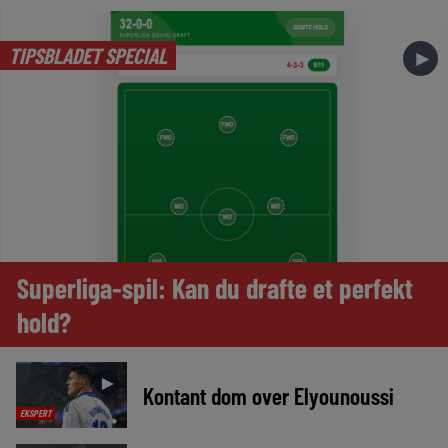
TIPSBLADET SPECIAL
►
Superliga-spil: Kan du drafte et perfekt
hold?
►
Kontant dom over Elyounoussi
EKSPERT