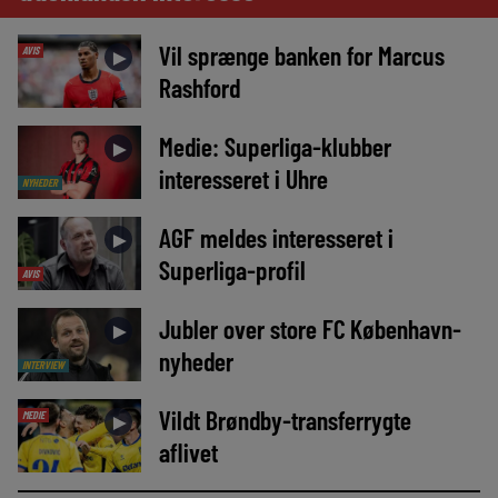
Vil sprænge banken for Marcus
AVIS
►
Rashford
Medie: Superliga-klubber
►
interesseret i Uhre
NYHEDER
AGF meldes interesseret i
►
Superliga-profil
AVIS
Jubler over store FC København-
►
nyheder
INTERVIEW
Vildt Brøndby-transferrygte
MEDIE
►
aflivet