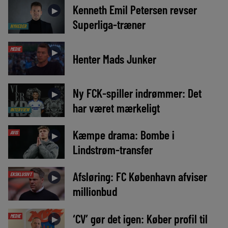
Kenneth Emil Petersen revser
►
Superliga-træner
NYHEDER
MEDIE
►
Henter Mads Junker
Ny FCK-spiller indrømmer: Det
►
har været mærkeligt
INTERVIEW
Kæmpe drama: Bombe i
AVIS
►
Lindstrøm-transfer
Afsløring: FC København afviser
EKSKLUSIVT
►
millionbud
‘CV’ gør det igen: Køber profil til
MEDIE
►