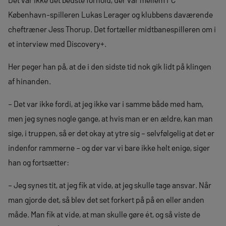
København-spilleren Lukas Lerager og klubbens daværende
cheftræner Jess Thorup. Det fortæller midtbanespilleren om i
et interview med Discovery+.
Her peger han på, at de i den sidste tid nok gik lidt på klingen
af hinanden.
– Det var ikke fordi, at jeg ikke var i samme både med ham,
men jeg synes nogle gange, at hvis man er en ældre, kan man
sige, i truppen, så er det okay at ytre sig – selvfølgelig at det er
indenfor rammerne – og der var vi bare ikke helt enige, siger
han og fortsætter:
– Jeg synes tit, at jeg fik at vide, at jeg skulle tage ansvar. Når
man gjorde det, så blev det set forkert på på en eller anden
måde. Man fik at vide, at man skulle gøre ét, og så viste de