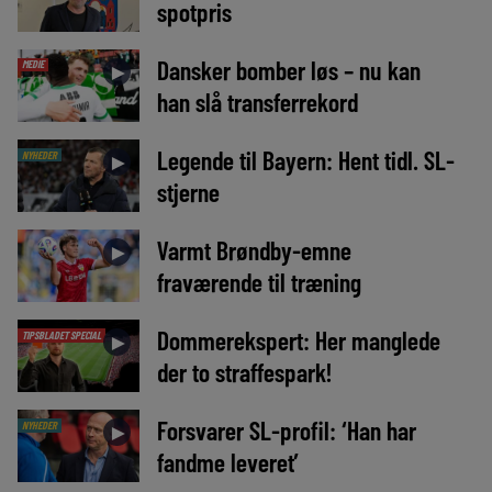
spotpris
Dansker bomber løs – nu kan
MEDIE
►
han slå transferrekord
Legende til Bayern: Hent tidl. SL-
NYHEDER
►
stjerne
Varmt Brøndby-emne
►
fraværende til træning
Dommerekspert: Her manglede
TIPSBLADET SPECIAL
►
der to straffespark!
Forsvarer SL-profil: ‘Han har
NYHEDER
►
fandme leveret’