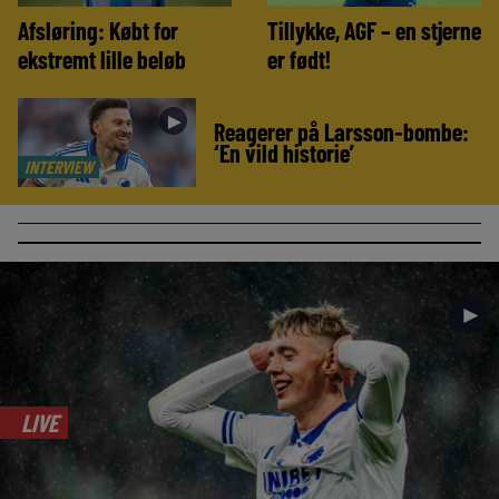
Afsløring: Købt for
Tillykke, AGF – en stjerne
ekstremt lille beløb
er født!
►
Reagerer på Larsson-bombe:
‘En vild historie’
INTERVIEW
►
LIVE