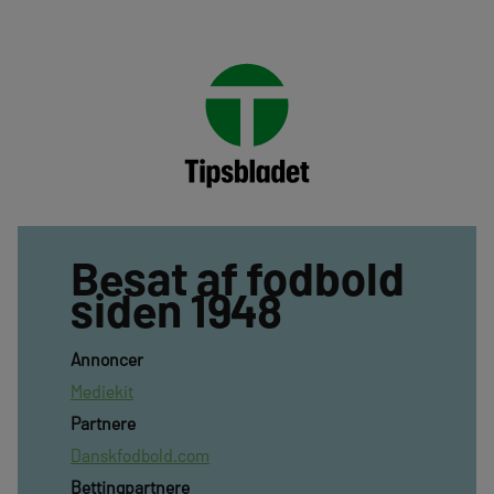
Besat af fodbold
siden 1948
Annoncer
Mediekit
Partnere
Danskfodbold.com
Bettingpartnere