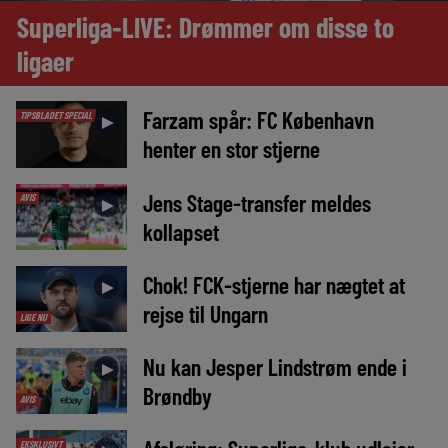
Superliga-LIVE: Drømmer om disse to
ligaer
Farzam spår: FC København
TIPSBLADET SPECIAL
►
henter en stor stjerne
Jens Stage-transfer meldes
AVIS
►
kollapset
Chok! FCK-stjerne har nægtet at
►
rejse til Ungarn
LIGE NU
Nu kan Jesper Lindstrøm ende i
►
Brøndby
AVIS
EKSKLUSIVT