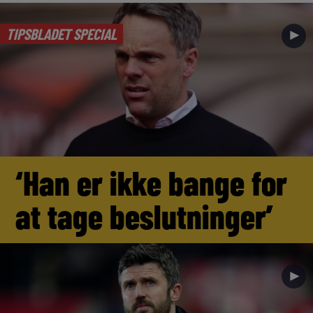
TIPSBLADET SPECIAL
►
‘Han er ikke bange for
at tage beslutninger’
►