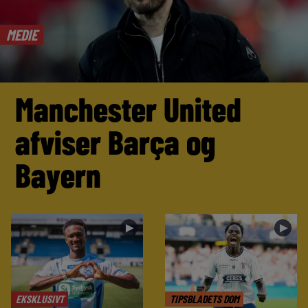
MEDIE
Manchester United
afviser Barça og
Bayern
►
►
EKSKLUSIVT
TIPSBLADETS DOM