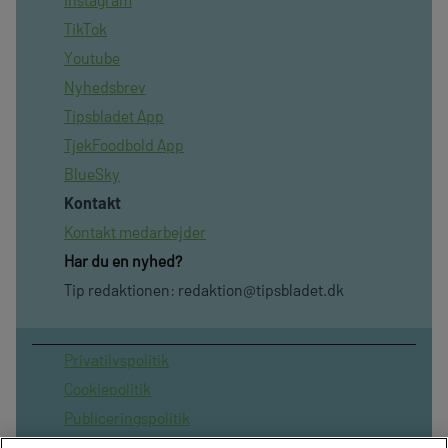
TikTok
Youtube
Nyhedsbrev
Tipsbladet App
TjekFoodbold App
BlueSky
Kontakt
Kontakt medarbejder
Har du en nyhed?
Tip redaktionen:
redaktion@tipsbladet.dk
Privatilvspolitik
Cookiepolitik
Publiceringspolitik
Vilkår for brug af sitet