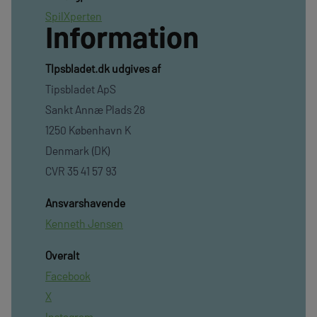
SpilXperten
Information
TIpsbladet.dk udgives af
Tipsbladet ApS
Sankt Annæ Plads 28
1250 København K
Denmark (DK)
CVR 35 41 57 93
Ansvarshavende
Kenneth Jensen
Overalt
Facebook
X
Instagram