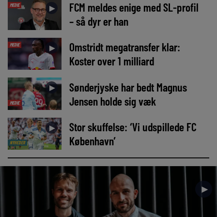
FCM meldes enige med SL-profil
MEDIE
►
– så dyr er han
Omstridt megatransfer klar:
MEDIE
►
Koster over 1 milliard
Sønderjyske har bedt Magnus
►
Jensen holde sig væk
MEDIE
Stor skuffelse: ‘Vi udspillede FC
►
København’
NYHEDER
►