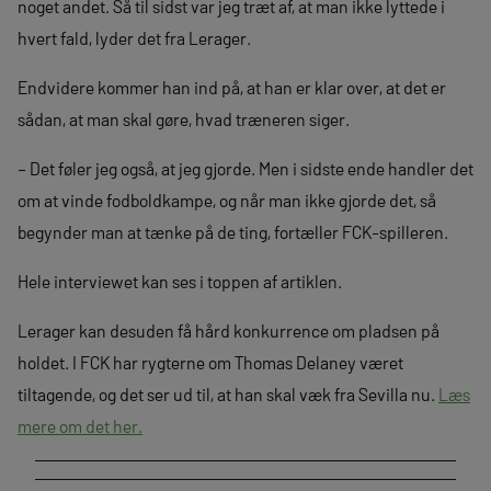
noget andet. Så til sidst var jeg træt af, at man ikke lyttede i
hvert fald, lyder det fra Lerager.
Endvidere kommer han ind på, at han er klar over, at det er
sådan, at man skal gøre, hvad træneren siger.
– Det føler jeg også, at jeg gjorde. Men i sidste ende handler det
om at vinde fodboldkampe, og når man ikke gjorde det, så
begynder man at tænke på de ting, fortæller FCK-spilleren.
Hele interviewet kan ses i toppen af artiklen.
Lerager kan desuden få hård konkurrence om pladsen på
holdet. I FCK har rygterne om Thomas Delaney været
tiltagende, og det ser ud til, at han skal væk fra Sevilla nu.
Læs
mere om det her.