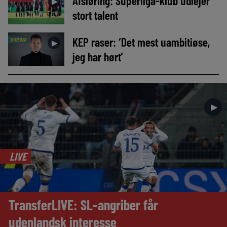
Afsløring: Superliga-klub udlejer
►
stort talent
KEP raser: ‘Det mest uambitiøse,
NYHEDER
►
jeg har hørt’
►
LIVE
TransferLIVE: SL-angriber får
udenlandsk interesse