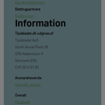
Danskfodbold.com
Bettingpartnere
SpilXperten
Information
TIpsbladet.dk udgives af
Tipsbladet ApS
Sankt Annæ Plads 28
1250 København K
Denmark (DK)
CVR 35 41 57 93
Ansvarshavende
Kenneth Jensen
Overalt
Facebook