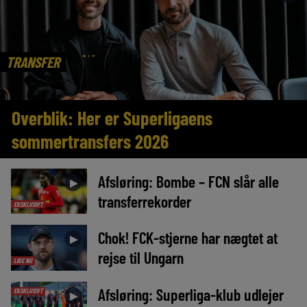
TRANSFER
Overblik: Her er Superligaens
sommertransfers 2026
Afsløring: Bombe – FCN slår alle
►
transferrekorder
EKSKLUSIVT
Chok! FCK-stjerne har nægtet at
►
rejse til Ungarn
LIGE NU
Afsløring: Superliga-klub udlejer
EKSKLUSIVT
►