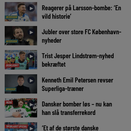
Reagerer på Larsson-bombe: ‘En
►
vild historie’
INTERVIEW
Jubler over store FC København-
►
nyheder
INTERVIEW
Trist Jesper Lindstrøm-nyhed
►
bekræftet
EKSKLUSIVT
Kenneth Emil Petersen revser
►
Superliga-træner
NYHEDER
Dansker bomber løs – nu kan
MEDIE
►
han slå transferrekord
‘Et af de største danske
TIPSBLADET SPECIAL
►