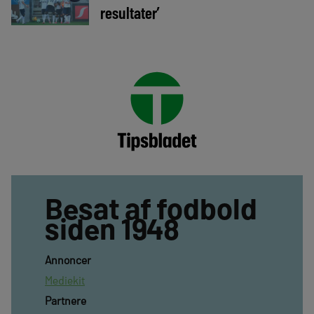
resultater’
Besat af fodbold
siden 1948
Annoncer
Mediekit
Partnere