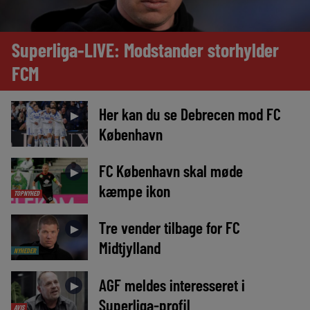
Superliga-LIVE: Modstander storhylder
FCM
Her kan du se Debrecen mod FC
►
København
FC København skal møde
►
kæmpe ikon
TOPNYHED
Tre vender tilbage for FC
►
Midtjylland
NYHEDER
AGF meldes interesseret i
►
Superliga-profil
AVIS