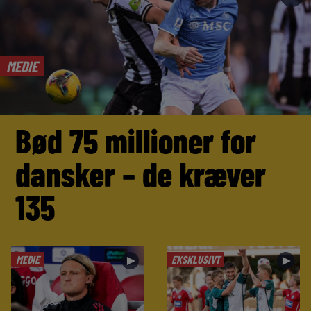
MEDIE
Bød 75 millioner for
dansker – de kræver
135
MEDIE
EKSKLUSIVT
►
►