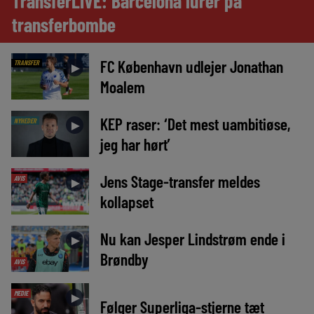
TransferLIVE: Barcelona lurer på
transferbombe
FC København udlejer Jonathan
TRANSFER
►
Moalem
KEP raser: ‘Det mest uambitiøse,
NYHEDER
►
jeg har hørt’
Jens Stage-transfer meldes
AVIS
►
kollapset
Nu kan Jesper Lindstrøm ende i
►
Brøndby
AVIS
MEDIE
►
Følger Superliga-stjerne tæt