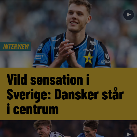
►
INTERVIEW
Vild sensation i
Sverige: Dansker står
i centrum
►