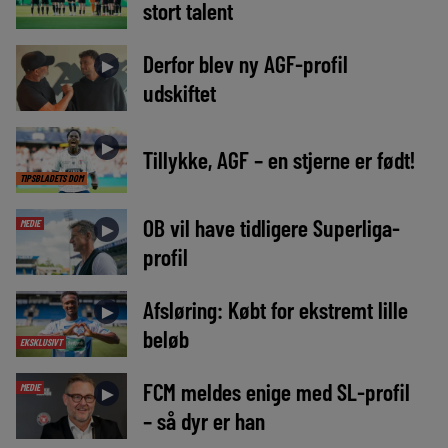
stort talent
Derfor blev ny AGF-profil
►
udskiftet
►
Tillykke, AGF – en stjerne er født!
TIPSBLADETS DOM
OB vil have tidligere Superliga-
MEDIE
►
profil
Afsløring: Købt for ekstremt lille
►
beløb
EKSKLUSIVT
FCM meldes enige med SL-profil
MEDIE
►
– så dyr er han