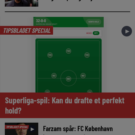
TIPSBLADET SPECIAL
►
Superliga-spil: Kan du drafte et perfekt
hold?
Farzam spår: FC København
TIPSBLADET SPECIAL
►