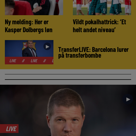
Ny melding: Her er
Vildt pokalhattrick: ‘Et
Kasper Dolbergs løn
helt andet niveau’
►
TransferLIVE: Barcelona lurer
på transferbombe
//
LIVE
//
LIVE
//
LIVE
//
LIVE
//
LIVE
//
LIVE
//
►
LIVE