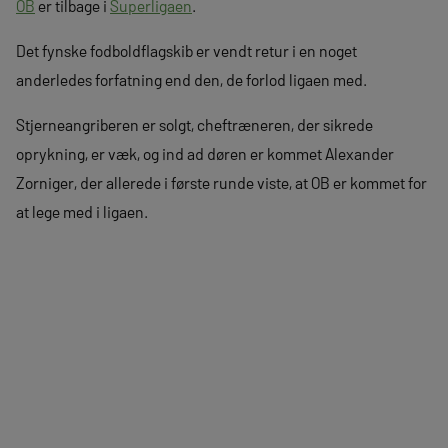
OB
er tilbage i
Superligaen
.
Det fynske fodboldflagskib er vendt retur i en noget
anderledes forfatning end den, de forlod ligaen med.
Stjerneangriberen er solgt, cheftræneren, der sikrede
oprykning, er væk, og ind ad døren er kommet Alexander
Zorniger, der allerede i første runde viste, at OB er kommet for
at lege med i ligaen.