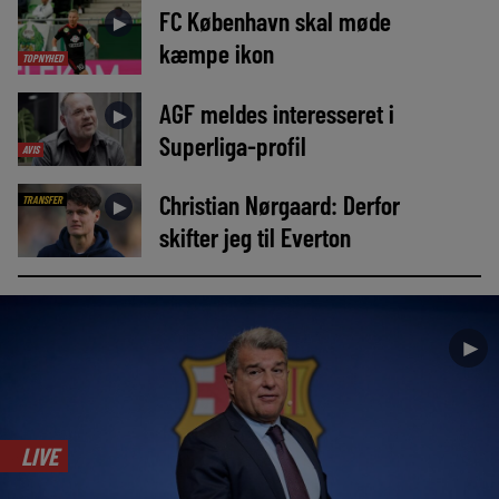
FC København skal møde
►
kæmpe ikon
TOPNYHED
AGF meldes interesseret i
►
Superliga-profil
AVIS
Christian Nørgaard: Derfor
TRANSFER
►
skifter jeg til Everton
►
LIVE