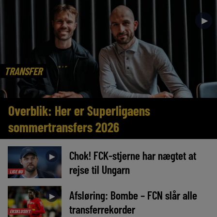
►
TRANSFER
Overblik: Her er Superligaens
sommertransfers 2026
Chok! FCK-stjerne har nægtet at
►
rejse til Ungarn
LIGE NU
Afsløring: Bombe – FCN slår alle
►
transferrekorder
EKSKLUSIVT