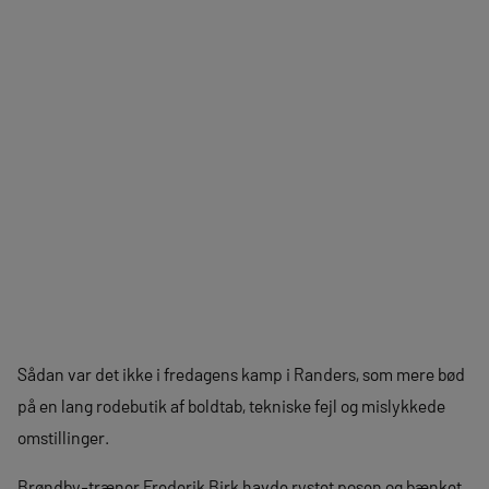
Sådan var det ikke i fredagens kamp i Randers, som mere bød
på en lang rodebutik af boldtab, tekniske fejl og mislykkede
omstillinger.
Brøndby-træner Frederik Birk havde rystet posen og bænket