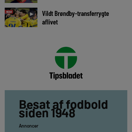
Vildt Brøndby-transferrygte
MEDIE
►
aflivet
Besat af fodbold
siden 1948
Annoncer