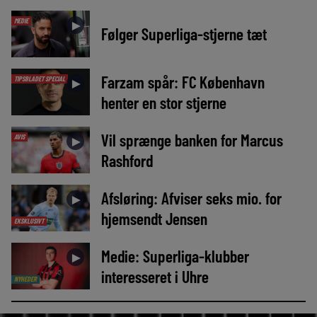
MEDIE
►
Følger Superliga-stjerne tæt
Farzam spår: FC København
TIPSBLADET SPECIAL
►
henter en stor stjerne
Vil sprænge banken for Marcus
AVIS
►
Rashford
Afsløring: Afviser seks mio. for
►
hjemsendt Jensen
EKSKLUSIVT
Medie: Superliga-klubber
►
interesseret i Uhre
NYHEDER