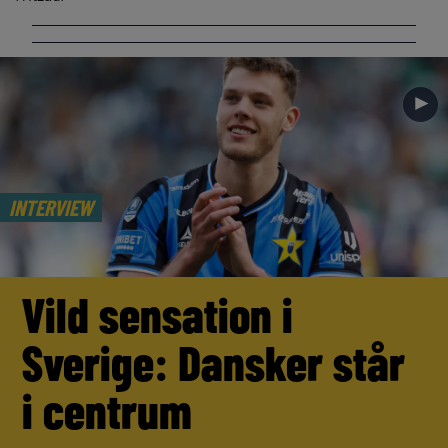
►
INTERVIEW
Vild sensation i
Sverige: Dansker står
i centrum