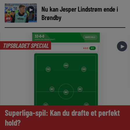
Nu kan Jesper Lindstrøm ende i
►
Brøndby
AVIS
TIPSBLADET SPECIAL
►
Superliga-spil: Kan du drafte et perfekt
hold?