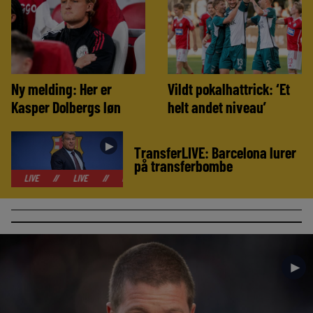
Ny melding: Her er
Vildt pokalhattrick: ‘Et
Kasper Dolbergs løn
helt andet niveau’
►
TransferLIVE: Barcelona lurer
på transferbombe
//
LIVE
//
LIVE
//
LIVE
//
LIVE
//
LIVE
//
LIVE
//
►