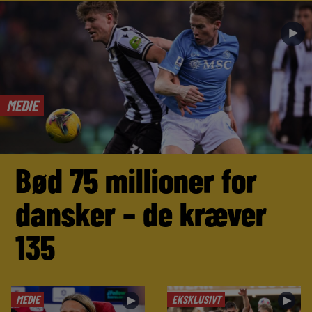
►
MEDIE
Bød 75 millioner for
dansker – de kræver
135
MEDIE
EKSKLUSIVT
►
►