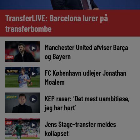
TransferLIVE: Barcelona lurer på
transferbombe
Manchester United afviser Barça
►
og Bayern
MEDIE
FC København udlejer Jonathan
TRANSFER
►
Moalem
KEP raser: ‘Det mest uambitiøse,
NYHEDER
►
jeg har hørt’
Jens Stage-transfer meldes
AVIS
►
kollapset