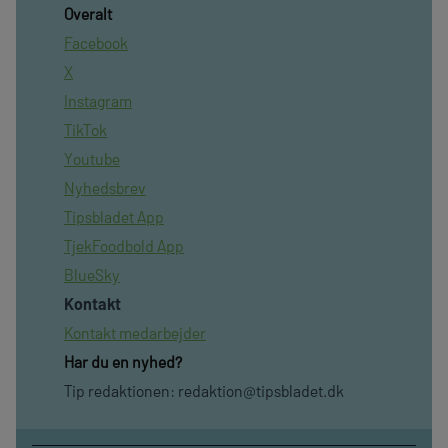
Overalt
Facebook
X
Instagram
TikTok
Youtube
Nyhedsbrev
Tipsbladet App
TjekFoodbold App
BlueSky
Kontakt
Kontakt medarbejder
Har du en nyhed?
Tip redaktionen:
redaktion@tipsbladet.dk