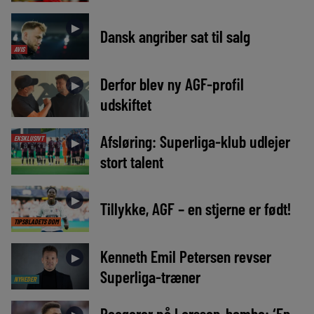
►
Dansk angriber sat til salg
AVIS
Derfor blev ny AGF-profil
►
udskiftet
Afsløring: Superliga-klub udlejer
EKSKLUSIVT
►
stort talent
►
Tillykke, AGF – en stjerne er født!
TIPSBLADETS DOM
Kenneth Emil Petersen revser
►
Superliga-træner
NYHEDER
Reagerer på Larsson-bombe: ‘En