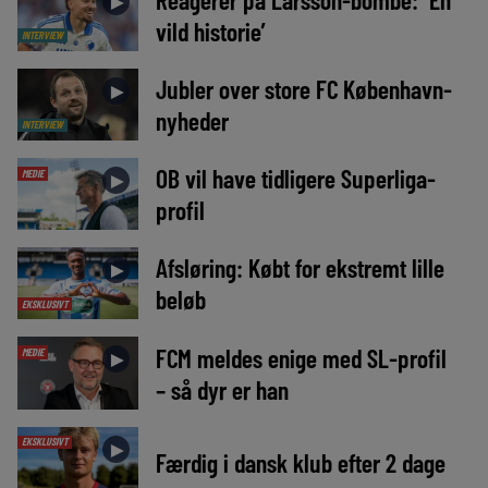
►
vild historie’
INTERVIEW
Jubler over store FC København-
►
nyheder
INTERVIEW
OB vil have tidligere Superliga-
MEDIE
►
profil
Afsløring: Købt for ekstremt lille
►
beløb
EKSKLUSIVT
FCM meldes enige med SL-profil
MEDIE
►
– så dyr er han
EKSKLUSIVT
►
Færdig i dansk klub efter 2 dage