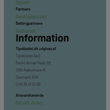
Mediekit
Partnere
Danskfodbold.com
Bettingpartnere
SpilXperten
Information
TIpsbladet.dk udgives af
Tipsbladet ApS
Sankt Annæ Plads 28
1250 København K
Denmark (DK)
CVR 35 41 57 93
Ansvarshavende
Kenneth Jensen