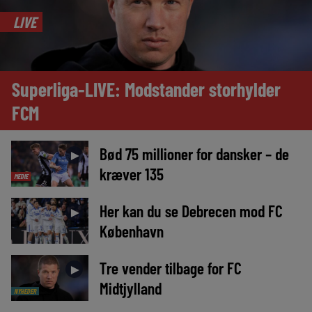
LIVE
Superliga-LIVE: Modstander storhylder
FCM
Bød 75 millioner for dansker – de
►
kræver 135
MEDIE
Her kan du se Debrecen mod FC
►
København
Tre vender tilbage for FC
►
Midtjylland
NYHEDER