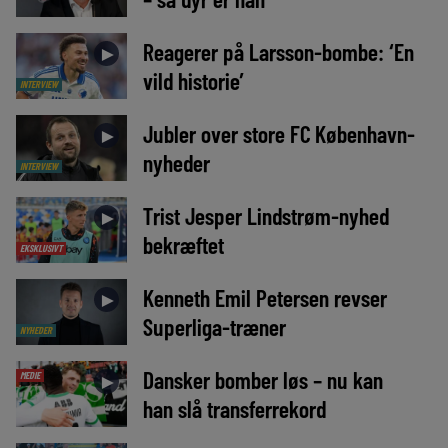
Reagerer på Larsson-bombe: ‘En
►
vild historie’
INTERVIEW
Jubler over store FC København-
►
nyheder
INTERVIEW
Trist Jesper Lindstrøm-nyhed
►
bekræftet
EKSKLUSIVT
Kenneth Emil Petersen revser
►
Superliga-træner
NYHEDER
Dansker bomber løs – nu kan
MEDIE
►
han slå transferrekord