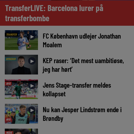
TransferLIVE: Barcelona lurer på
transferbombe
FC København udlejer Jonathan
TRANSFER
►
Moalem
KEP raser: ‘Det mest uambitiøse,
NYHEDER
►
jeg har hørt’
Jens Stage-transfer meldes
AVIS
►
kollapset
Nu kan Jesper Lindstrøm ende i
►
Brøndby
AVIS
MEDIE