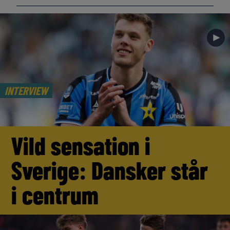
►
INTERVIEW
Vild sensation i
Sverige: Dansker står
i centrum