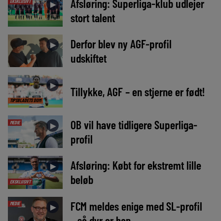
Afsløring: Superliga-klub udlejer
EKSKLUSIVT
►
stort talent
Derfor blev ny AGF-profil
►
udskiftet
►
Tillykke, AGF – en stjerne er født!
TIPSBLADETS DOM
OB vil have tidligere Superliga-
MEDIE
►
profil
Afsløring: Købt for ekstremt lille
►
beløb
EKSKLUSIVT
FCM meldes enige med SL-profil
MEDIE
►
– så dyr er han