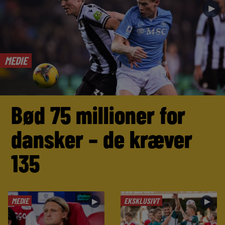
►
MEDIE
Bød 75 millioner for
dansker – de kræver
135
MEDIE
EKSKLUSIVT
►
►