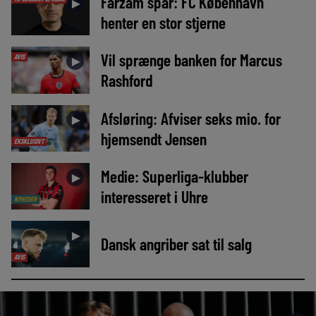
Farzam spår: FC København
►
henter en stor stjerne
Vil sprænge banken for Marcus
AVIS
►
Rashford
Afsløring: Afviser seks mio. for
►
hjemsendt Jensen
EKSKLUSIVT
Medie: Superliga-klubber
►
interesseret i Uhre
NYHEDER
►
Dansk angriber sat til salg
AVIS