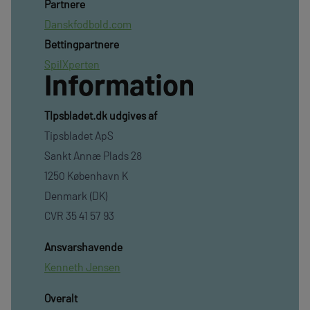
Partnere
Danskfodbold.com
Bettingpartnere
SpilXperten
Information
TIpsbladet.dk udgives af
Tipsbladet ApS
Sankt Annæ Plads 28
1250 København K
Denmark (DK)
CVR 35 41 57 93
Ansvarshavende
Kenneth Jensen
Overalt