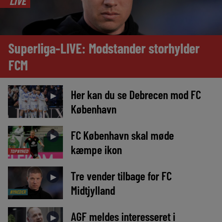
LIVE
Superliga-LIVE: Modstander storhylder
FCM
Her kan du se Debrecen mod FC
►
København
FC København skal møde
►
kæmpe ikon
TOPNYHED
Tre vender tilbage for FC
►
Midtjylland
NYHEDER
AGF meldes interesseret i
►