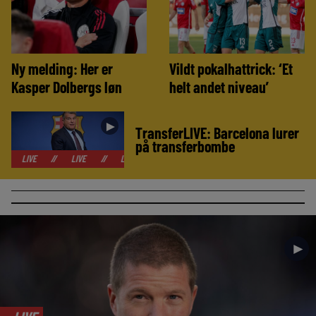
Ny melding: Her er
Vildt pokalhattrick: ‘Et
Kasper Dolbergs løn
helt andet niveau’
►
TransferLIVE: Barcelona lurer
på transferbombe
//
LIVE
//
LIVE
//
LIVE
//
LIVE
//
LIVE
//
LIVE
//
►