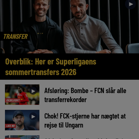
►
TRANSFER
Overblik: Her er Superligaens
sommertransfers 2026
Afsløring: Bombe – FCN slår alle
►
transferrekorder
EKSKLUSIVT
Chok! FCK-stjerne har nægtet at
►
rejse til Ungarn
LIGE NU