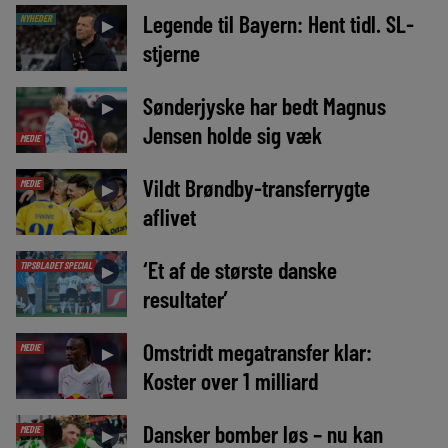
Legende til Bayern: Hent tidl. SL-
NYHEDER
►
stjerne
Sønderjyske har bedt Magnus
►
Jensen holde sig væk
MEDIE
Vildt Brøndby-transferrygte
MEDIE
►
aflivet
‘Et af de største danske
TIPSBLADET SPECIAL
►
resultater’
Omstridt megatransfer klar:
MEDIE
►
Koster over 1 milliard
Dansker bomber løs – nu kan
MEDIE
►