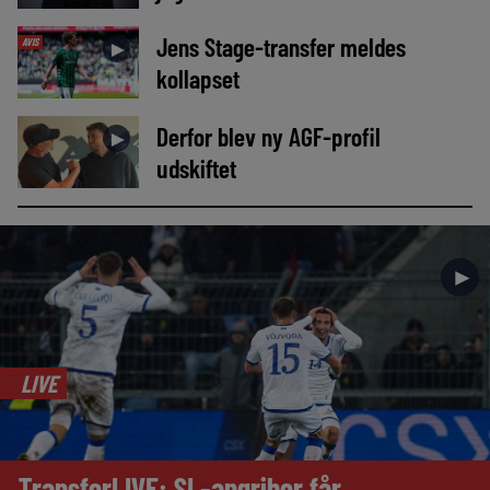
Jens Stage-transfer meldes
AVIS
►
kollapset
Derfor blev ny AGF-profil
►
udskiftet
►
LIVE
TransferLIVE: SL-angriber får