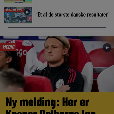
TIPSBLADET SPECIAL
►
‘Et af de største danske resultater’
MEDIE
►
Ny melding: Her er
Kasper Dolbergs løn