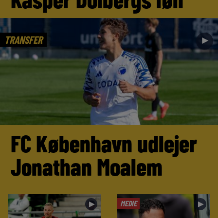
TRANSFER
►
FC København udlejer
Jonathan Moalem
MEDIE
►
►