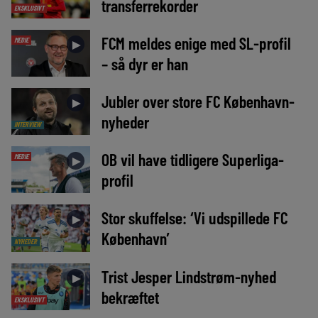
transferrekorder
EKSKLUSIVT
FCM meldes enige med SL-profil
MEDIE
►
– så dyr er han
Jubler over store FC København-
►
nyheder
INTERVIEW
OB vil have tidligere Superliga-
MEDIE
►
profil
Stor skuffelse: ‘Vi udspillede FC
►
København’
NYHEDER
Trist Jesper Lindstrøm-nyhed
►
bekræftet
EKSKLUSIVT