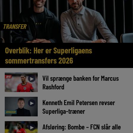
TRANSFER
Overblik: Her er Superligaens
sommertransfers 2026
Vil sprænge banken for Marcus
AVIS
►
Rashford
Kenneth Emil Petersen revser
►
Superliga-træner
NYHEDER
Afsløring: Bombe – FCN slår alle
►