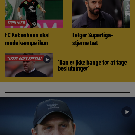
TOPNYHED
FC København skal
Følger Superliga-
møde kæmpe ikon
stjerne tæt
TIPSBLADET SPECIAL
►
‘Han er ikke bange for at tage
beslutninger’
►