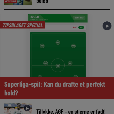
beløb
EKSKLUSIVT
TIPSBLADET SPECIAL
►
Superliga-spil: Kan du drafte et perfekt
hold?
►
Tillykke, AGF – en stjerne er født!