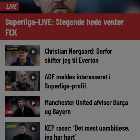
LIVE
Superliga-LIVE: Stegende hede venter
FCK
Christian Nørgaard: Derfor
TRANSFER
►
skifter jeg til Everton
AGF meldes interesseret i
►
Superliga-profil
AVIS
Manchester United afviser Barça
►
og Bayern
MEDIE
KEP raser: ‘Det mest uambitiøse,
NYHEDER
►
jeg har hørt’