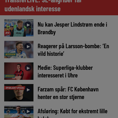
udenlandsk interesse
Nu kan Jesper Lindstrøm ende i
►
Brøndby
AVIS
Reagerer på Larsson-bombe: ‘En
►
vild historie’
INTERVIEW
Medie: Superliga-klubber
►
interesseret i Uhre
NYHEDER
Farzam spår: FC København
TIPSBLADET SPECIAL
►
henter en stor stjerne
Afsløring: Købt for ekstremt lille
►