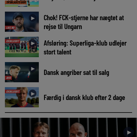
TIPSBLADETS DOM
Chok! FCK-stjerne har nægtet at
►
rejse til Ungarn
LIGE NU
Afsløring: Superliga-klub udlejer
EKSKLUSIVT
►
stort talent
►
Dansk angriber sat til salg
AVIS
EKSKLUSIVT
►
Færdig i dansk klub efter 2 dage
►