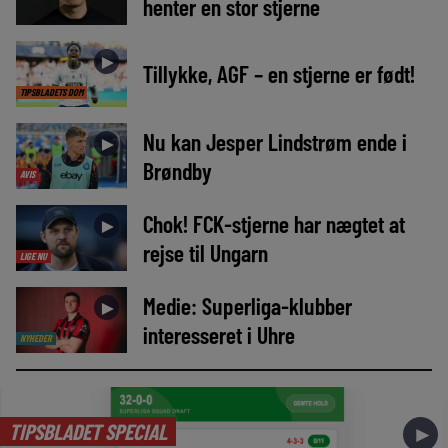
henter en stor stjerne
►
Tillykke, AGF – en stjerne er født!
TIPSBLADETS DOM
Nu kan Jesper Lindstrøm ende i
►
Brøndby
AVIS
Chok! FCK-stjerne har nægtet at
►
rejse til Ungarn
LIGE NU
Medie: Superliga-klubber
►
interesseret i Uhre
NYHEDER
TIPSBLADET SPECIAL
►