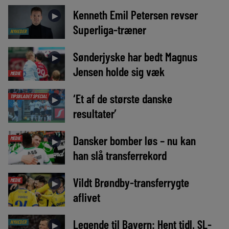
Kenneth Emil Petersen revser
►
Superliga-træner
NYHEDER
Sønderjyske har bedt Magnus
►
Jensen holde sig væk
MEDIE
‘Et af de største danske
TIPSBLADET SPECIAL
►
resultater’
Dansker bomber løs – nu kan
MEDIE
►
han slå transferrekord
Vildt Brøndby-transferrygte
MEDIE
►
aflivet
Legende til Bayern: Hent tidl. SL-
NYHEDER
►