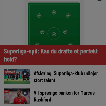
Superliga-spil: Kan du drafte et perfekt
hold?
Afsløring: Superliga-klub udlejer
EKSKLUSIVT
►
stort talent
Vil sprænge banken for Marcus
AVIS
►
Rashford