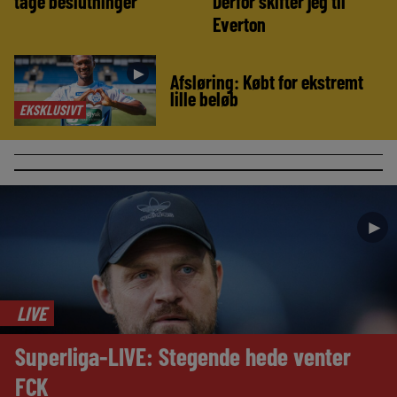
tage beslutninger’
Derfor skifter jeg til
Everton
►
Afsløring: Købt for ekstremt
lille beløb
EKSKLUSIVT
►
LIVE
Superliga-LIVE: Stegende hede venter
FCK