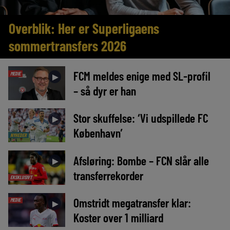
Overblik: Her er Superligaens
sommertransfers 2026
FCM meldes enige med SL-profil
MEDIE
►
– så dyr er han
Stor skuffelse: ‘Vi udspillede FC
►
København’
NYHEDER
Afsløring: Bombe – FCN slår alle
►
transferrekorder
EKSKLUSIVT
Omstridt megatransfer klar:
MEDIE
►
Koster over 1 milliard