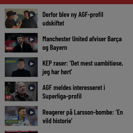
Derfor blev ny AGF-profil
►
udskiftet
Manchester United afviser Barça
►
og Bayern
MEDIE
KEP raser: ‘Det mest uambitiøse,
NYHEDER
►
jeg har hørt’
AGF meldes interesseret i
►
Superliga-profil
AVIS
Reagerer på Larsson-bombe: ‘En
►
vild historie’
INTERVIEW