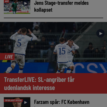
Jens Stage-transfer meldes
AVIS
►
kollapset
►
LIVE
TransferLIVE: SL-angriber får
udenlandsk interesse
Farzam spår: FC København
TIPSBLADET SPECIAL
►