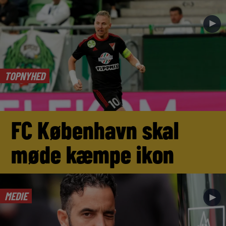
►
TOPNYHED
FC København skal
møde kæmpe ikon
MEDIE
►