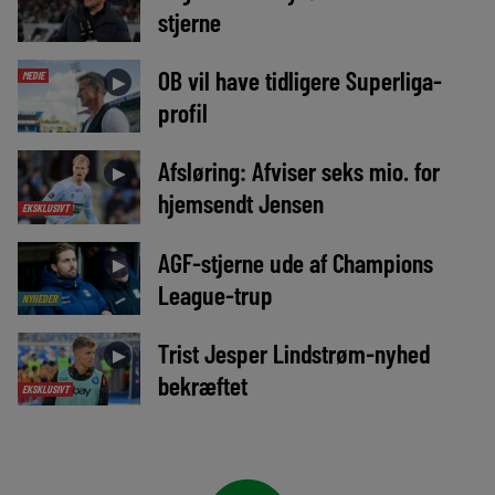
stjerne
OB vil have tidligere Superliga-
MEDIE
►
profil
Afsløring: Afviser seks mio. for
►
hjemsendt Jensen
EKSKLUSIVT
AGF-stjerne ude af Champions
►
League-trup
NYHEDER
Trist Jesper Lindstrøm-nyhed
►
bekræftet
EKSKLUSIVT