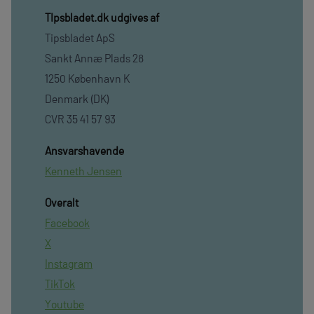
TIpsbladet.dk udgives af
Tipsbladet ApS
Sankt Annæ Plads 28
1250 København K
Denmark (DK)
CVR 35 41 57 93
Ansvarshavende
Kenneth Jensen
Overalt
Facebook
X
Instagram
TikTok
Youtube