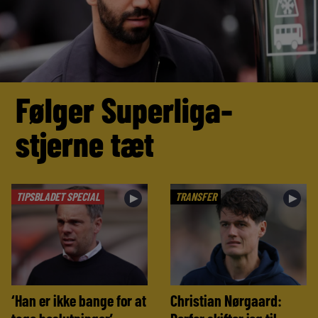
Følger Superliga-
stjerne tæt
TIPSBLADET SPECIAL
TRANSFER
►
►
‘Han er ikke bange for at
Christian Nørgaard: