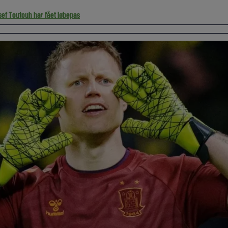
ef Toutouh har fået løbepas