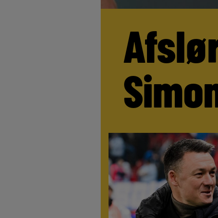
Afslø
Simo