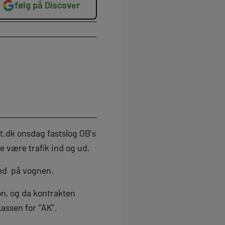
følg på Discover
t.dk onsdag fastslog OB’s
 være trafik ind og ud.
med på vognen.
n, og da kontrakten
kassen for “AK”.