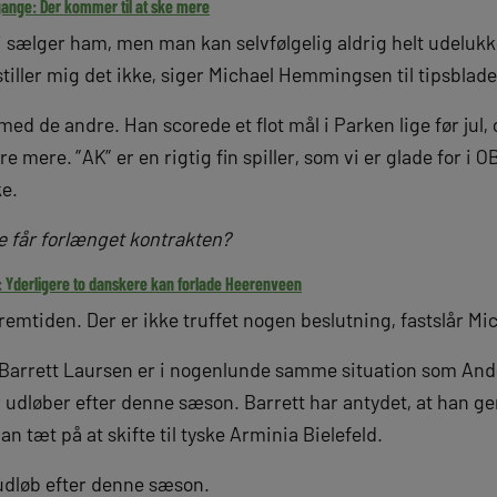
gange: Der kommer til at ske mere
vi sælger ham, men man kan selvfølgelig aldrig helt udelukk
tiller mig det ikke, siger Michael Hemmingsen til tipsbladet
med de andre. Han scorede et flot mål i Parken lige før jul, 
e mere. ”AK” er en rigtig fin spiller, som vi er glade for i O
ke.
kke får forlænget kontrakten?
 Yderligere to danskere kan forlade Heerenveen
til fremtiden. Der er ikke truffet nogen beslutning, fastslår
 Barrett Laursen er i nogenlunde samme situation som And
r udløber efter denne sæson. Barrett har antydet, at han ger
n tæt på at skifte til tyske Arminia Bielefeld.
udløb efter denne sæson.