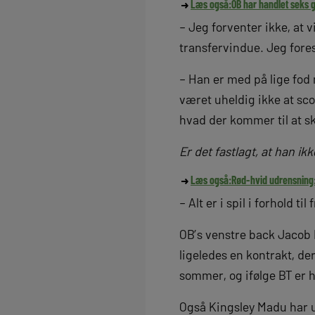
Læs også:
OB har handlet seks 
– Jeg forventer ikke, at 
transfervindue. Jeg fores
– Han er med på lige fod 
været uheldig ikke at scor
hvad der kommer til at s
Er det fastlagt, at han i
Læs også:
Rød-hvid udrensning:
– Alt er i spil i forhold 
OB’s venstre back Jacob
ligeledes en kontrakt, de
sommer, og ifølge BT er ha
Også Kingsley Madu har 