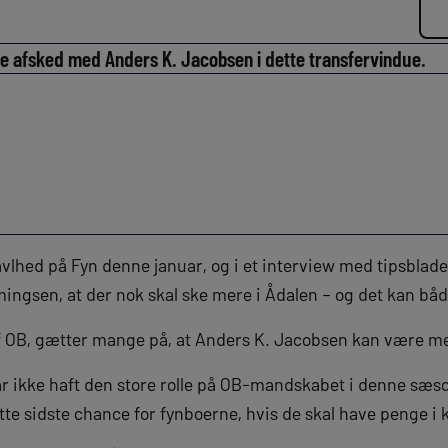
ge afsked med Anders K. Jacobsen i dette transfervindue.
vlhed på Fyn denne januar, og i et interview med tipsblade
ngsen, at der nok skal ske mere i Ådalen – og det kan både
 af OB, gætter mange på, at Anders K. Jacobsen kan være 
r ikke haft den store rolle på OB-mandskabet i denne sæso
tte sidste chance for fynboerne, hvis de skal have penge i 