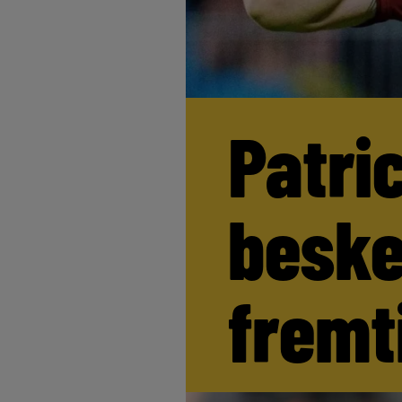
Patri
beske
fremt