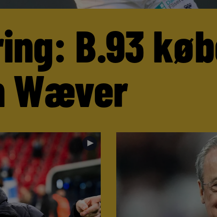
ring: B.93 køb
n Wæver
►