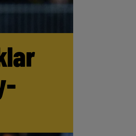
klar
y-