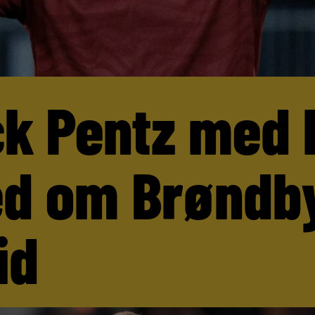
ck Pentz med 
d om Brøndb
id