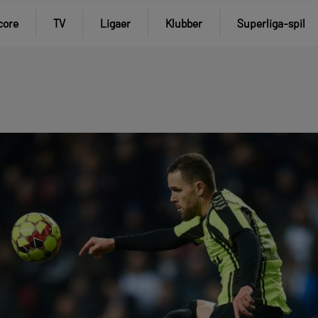
core
TV
Ligaer
Klubber
Superliga-spil