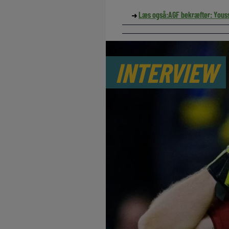
Læs også:
AGF bekræfter: Youss
INTERVIEW