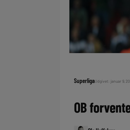
Superliga
Udgivet: januar 9, 20
OB forvent