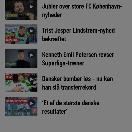
Jubler over store FC København-
►
nyheder
INTERVIEW
Trist Jesper Lindstrøm-nyhed
►
bekræftet
EKSKLUSIVT
Kenneth Emil Petersen revser
►
Superliga-træner
NYHEDER
Dansker bomber løs – nu kan
MEDIE
►
han slå transferrekord
‘Et af de største danske
TIPSBLADET SPECIAL
►
resultater’