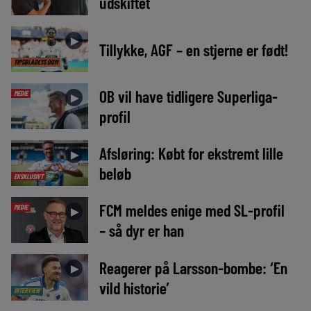
udskiftet
►
Tillykke, AGF – en stjerne er født!
TIPSBLADETS DOM
OB vil have tidligere Superliga-
MEDIE
►
profil
Afsløring: Købt for ekstremt lille
►
beløb
EKSKLUSIVT
FCM meldes enige med SL-profil
MEDIE
►
– så dyr er han
Reagerer på Larsson-bombe: ‘En
►
vild historie’
INTERVIEW