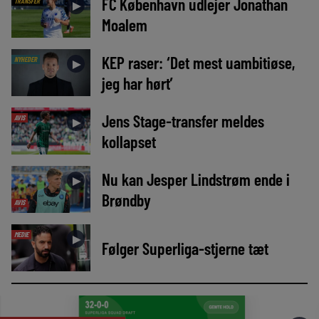
FC København udlejer Jonathan
TRANSFER
►
Moalem
KEP raser: ‘Det mest uambitiøse,
NYHEDER
►
jeg har hørt’
Jens Stage-transfer meldes
AVIS
►
kollapset
Nu kan Jesper Lindstrøm ende i
►
Brøndby
AVIS
MEDIE
►
Følger Superliga-stjerne tæt