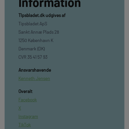
Information
TIpsbladet.dk udgives af
Tipsbladet ApS
Sankt Annæ Plads 28
1250 København K
Denmark (DK)
CVR 35 41 57 93
Ansvarshavende
Kenneth Jensen
Overalt
Facebook
X
Instagram
TikTok