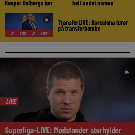
Kasper Dolbergs løn
helt andet niveau’
►
TransferLIVE: Barcelona lurer
på transferbombe
LIVE
//
LIVE
//
LIVE
//
LIVE
//
LIVE
//
LIVE
//
LIV
►
LIVE
Superliga-LIVE: Modstander storhylder