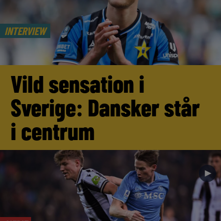
INTERVIEW
Vild sensation i
Sverige: Dansker står
i centrum
►