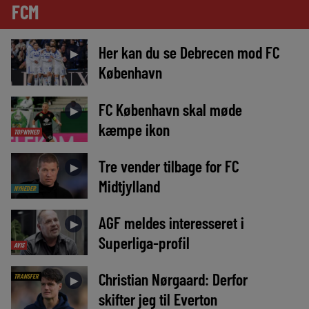
FCM
Her kan du se Debrecen mod FC
►
København
FC København skal møde
►
kæmpe ikon
TOPNYHED
Tre vender tilbage for FC
►
Midtjylland
NYHEDER
AGF meldes interesseret i
►
Superliga-profil
AVIS
Christian Nørgaard: Derfor
TRANSFER
►
skifter jeg til Everton