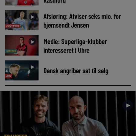
Afsløring: Afviser seks mio. for
►
hjemsendt Jensen
EKSKLUSIVT
Medie: Superliga-klubber
►
interesseret i Uhre
NYHEDER
►
Dansk angriber sat til salg
AVIS
►