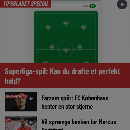
TIPSBLADET SPECIAL
►
Superliga-spil: Kan du drafte et perfekt
hold?
Farzam spår: FC København
TIPSBLADET SPECIAL
►
henter en stor stjerne
Vil sprænge banken for Marcus
AVIS
►
Rashford