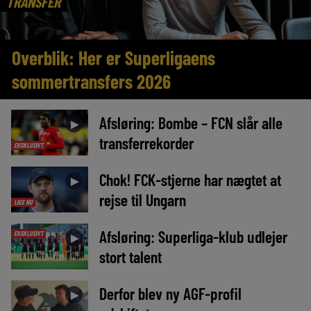
TRANSFER
Overblik: Her er Superligaens
sommertransfers 2026
Afsløring: Bombe – FCN slår alle
►
transferrekorder
EKSKLUSIVT
Chok! FCK-stjerne har nægtet at
►
rejse til Ungarn
LIGE NU
Afsløring: Superliga-klub udlejer
EKSKLUSIVT
►
stort talent
Derfor blev ny AGF-profil
►