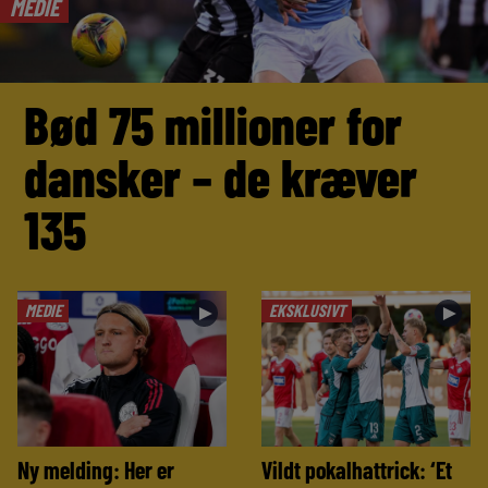
MEDIE
Bød 75 millioner for
dansker – de kræver
135
MEDIE
EKSKLUSIVT
►
►
Ny melding: Her er
Vildt pokalhattrick: ‘Et