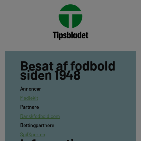
Besat af fodbold
siden 1948
Annoncer
Mediekit
Partnere
Danskfodbold.com
Bettingpartnere
SpilXperten