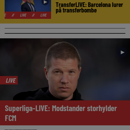
►
TransferLIVE: Barcelona lurer
på transferbombe
LIVE
//
LIVE
//
LIVE
//
LIVE
//
LIVE
//
LIVE
//
LIV
►
LIVE
Superliga-LIVE: Modstander storhylder
FCM