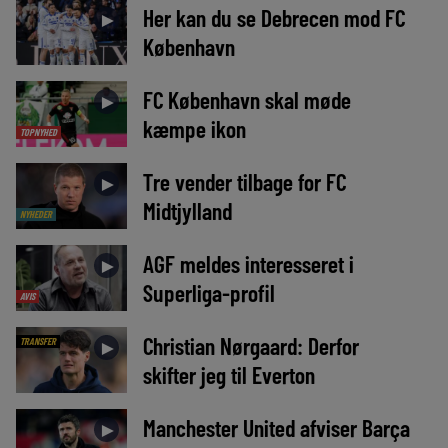
Her kan du se Debrecen mod FC
►
København
FC København skal møde
►
kæmpe ikon
TOPNYHED
Tre vender tilbage for FC
►
Midtjylland
NYHEDER
AGF meldes interesseret i
►
Superliga-profil
AVIS
Christian Nørgaard: Derfor
TRANSFER
►
skifter jeg til Everton
Manchester United afviser Barça
►