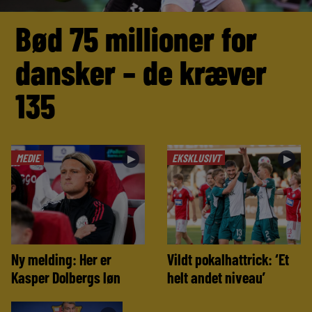
Bød 75 millioner for
dansker – de kræver
135
MEDIE
EKSKLUSIVT
►
►
Ny melding: Her er
Vildt pokalhattrick: ‘Et
Kasper Dolbergs løn
helt andet niveau’