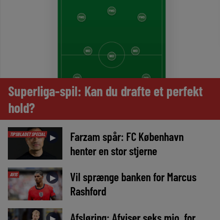
Superliga-spil: Kan du drafte et perfekt
hold?
Farzam spår: FC København
TIPSBLADET SPECIAL
►
henter en stor stjerne
Vil sprænge banken for Marcus
AVIS
►
Rashford
Afsløring: Afviser seks mio. for
►