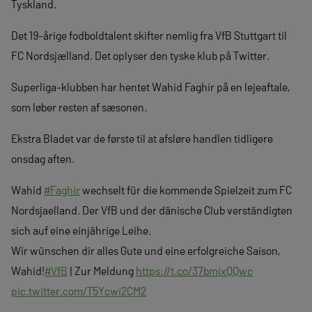
Tyskland.
Det 19-årige fodboldtalent skifter nemlig fra VfB Stuttgart til
FC Nordsjælland. Det oplyser den tyske klub på Twitter.
Superliga-klubben har hentet Wahid Faghir på en lejeaftale,
som løber resten af sæsonen.
Ekstra Bladet var de første til at afsløre handlen tidligere
onsdag aften.
Wahid
#Faghir
wechselt für die kommende Spielzeit zum FC
Nordsjaelland. Der VfB und der dänische Club verständigten
sich auf eine einjährige Leihe.
Wir wünschen dir alles Gute und eine erfolgreiche Saison,
Wahid!
#VfB
| Zur Meldung
https://t.co/37bmixQQwc
pic.twitter.com/T5Ycwi2CM2