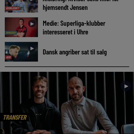
hjemsendt Jensen
EKSKLUSIVT
Medie: Superliga-klubber
►
interesseret i Uhre
NYHEDER
►
Dansk angriber sat til salg
AVIS
►
TRANSFER