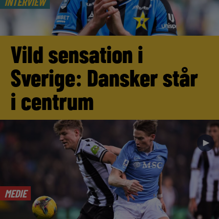
INTERVIEW
Vild sensation i
Sverige: Dansker står
i centrum
►
MEDIE