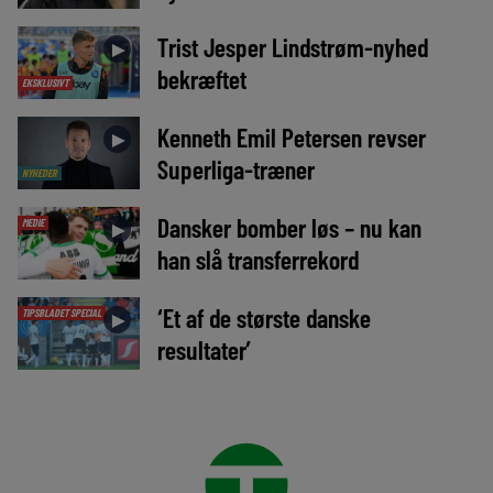
Trist Jesper Lindstrøm-nyhed
►
bekræftet
EKSKLUSIVT
Kenneth Emil Petersen revser
►
Superliga-træner
NYHEDER
Dansker bomber løs – nu kan
MEDIE
►
han slå transferrekord
‘Et af de største danske
TIPSBLADET SPECIAL
►
resultater’