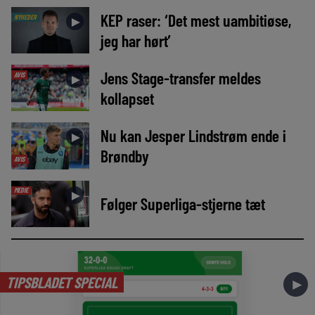
KEP raser: ‘Det mest uambitiøse,
NYHEDER
►
jeg har hørt’
Jens Stage-transfer meldes
AVIS
►
kollapset
Nu kan Jesper Lindstrøm ende i
►
Brøndby
AVIS
MEDIE
►
Følger Superliga-stjerne tæt
TIPSBLADET SPECIAL
►