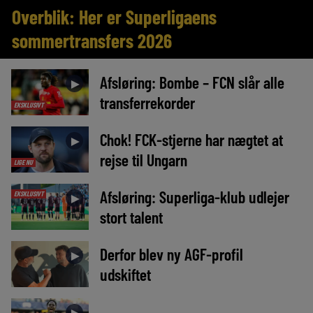
Overblik: Her er Superligaens
sommertransfers 2026
Afsløring: Bombe – FCN slår alle
►
transferrekorder
EKSKLUSIVT
Chok! FCK-stjerne har nægtet at
►
rejse til Ungarn
LIGE NU
Afsløring: Superliga-klub udlejer
EKSKLUSIVT
►
stort talent
Derfor blev ny AGF-profil
►
udskiftet