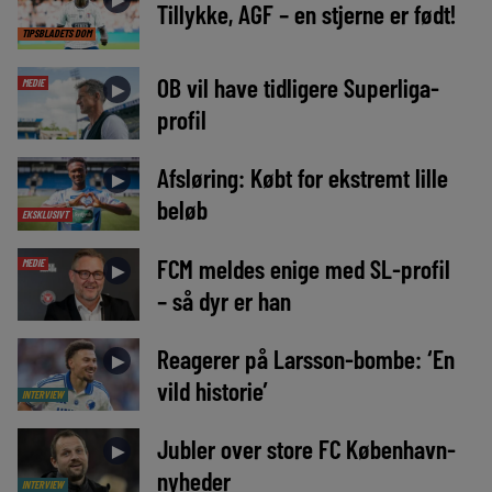
►
Tillykke, AGF – en stjerne er født!
TIPSBLADETS DOM
OB vil have tidligere Superliga-
MEDIE
►
profil
Afsløring: Købt for ekstremt lille
►
beløb
EKSKLUSIVT
FCM meldes enige med SL-profil
MEDIE
►
– så dyr er han
Reagerer på Larsson-bombe: ‘En
►
vild historie’
INTERVIEW
Jubler over store FC København-
►
nyheder
INTERVIEW