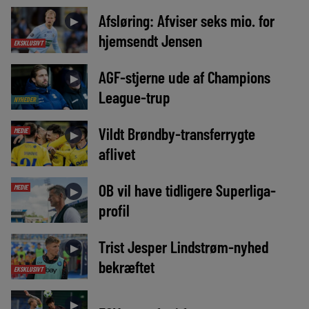
Afsløring: Afviser seks mio. for
►
hjemsendt Jensen
EKSKLUSIVT
AGF-stjerne ude af Champions
►
League-trup
NYHEDER
Vildt Brøndby-transferrygte
MEDIE
►
aflivet
OB vil have tidligere Superliga-
MEDIE
►
profil
Trist Jesper Lindstrøm-nyhed
►
bekræftet
EKSKLUSIVT
►