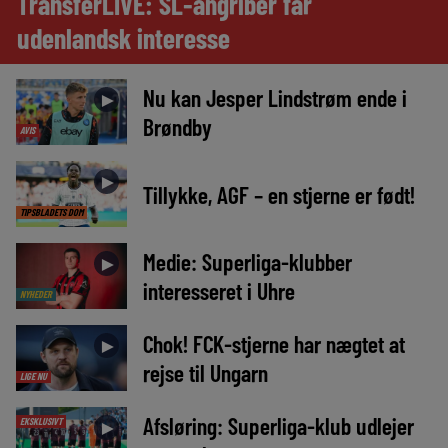
TransferLIVE: SL-angriber får
udenlandsk interesse
Nu kan Jesper Lindstrøm ende i
►
Brøndby
AVIS
►
Tillykke, AGF – en stjerne er født!
TIPSBLADETS DOM
Medie: Superliga-klubber
►
interesseret i Uhre
NYHEDER
Chok! FCK-stjerne har nægtet at
►
rejse til Ungarn
LIGE NU
Afsløring: Superliga-klub udlejer
EKSKLUSIVT
►