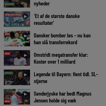
nyheder
INTERVIEW
‘Et af de største danske
TIPSBLADET SPECIAL
►
resultater’
Dansker bomber løs – nu kan
MEDIE
►
han slå transferrekord
Omstridt megatransfer klar:
MEDIE
►
Koster over 1 milliard
Legende til Bayern: Hent tidl. SL-
NYHEDER
►
stjerne
Sønderjyske har bedt Magnus
►
Jensen holde sig væk
MEDIE