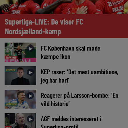
Superliga-LIVE: De viser FC
Nordsjælland-kamp
FC København skal møde
►
kæmpe ikon
TOPNYHED
KEP raser: ‘Det mest uambitiøse,
NYHEDER
►
jeg har hørt’
Reagerer på Larsson-bombe: ‘En
►
vild historie’
INTERVIEW
AGF meldes interesseret i
►
Superliga-profil
AVIS