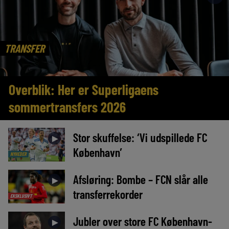
TRANSFER
Overblik: Her er Superligaens
sommertransfers 2026
Stor skuffelse: ‘Vi udspillede FC
►
København’
NYHEDER
Afsløring: Bombe – FCN slår alle
►
transferrekorder
EKSKLUSIVT
Jubler over store FC København-
►