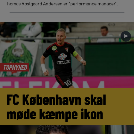
Thomas Rostgaard Andersen er “performance manager”.
►
TOPNYHED
FC København skal
møde kæmpe ikon