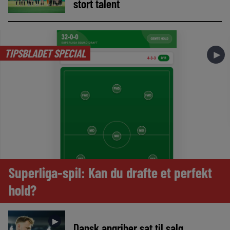
stort talent
TIPSBLADET SPECIAL
►
Superliga-spil: Kan du drafte et perfekt
hold?
►
Dansk angriber sat til salg