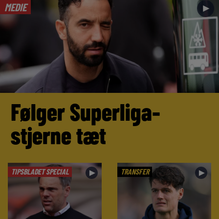
MEDIE
►
Følger Superliga-
stjerne tæt
TIPSBLADET SPECIAL
TRANSFER
►
►