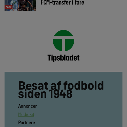
FCM-transfer i fare
MEDIE
Besat af fodbold
siden 1948
Annoncer
Mediekit
Partnere