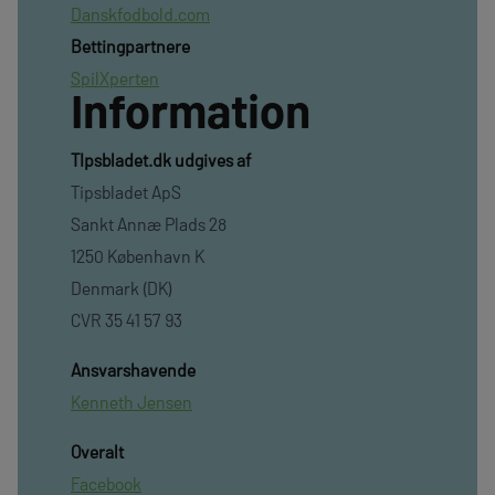
Danskfodbold.com
Bettingpartnere
SpilXperten
Information
TIpsbladet.dk udgives af
Tipsbladet ApS
Sankt Annæ Plads 28
1250 København K
Denmark (DK)
CVR 35 41 57 93
Ansvarshavende
Kenneth Jensen
Overalt
Facebook