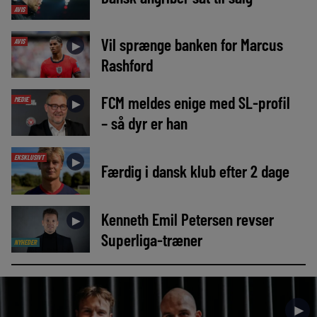
AVIS
Vil sprænge banken for Marcus
AVIS
►
Rashford
FCM meldes enige med SL-profil
MEDIE
►
– så dyr er han
EKSKLUSIVT
►
Færdig i dansk klub efter 2 dage
Kenneth Emil Petersen revser
►
Superliga-træner
NYHEDER
►