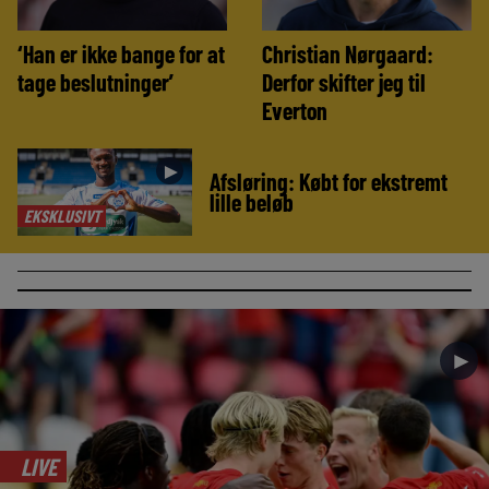
‘Han er ikke bange for at
Christian Nørgaard:
tage beslutninger’
Derfor skifter jeg til
Everton
►
Afsløring: Købt for ekstremt
lille beløb
EKSKLUSIVT
►
LIVE