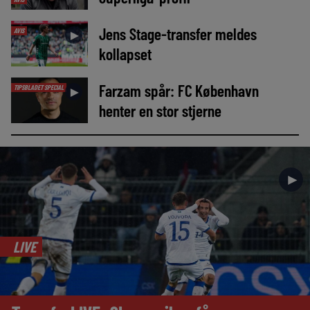
Jens Stage-transfer meldes
AVIS
►
kollapset
Farzam spår: FC København
TIPSBLADET SPECIAL
►
henter en stor stjerne
►
LIVE