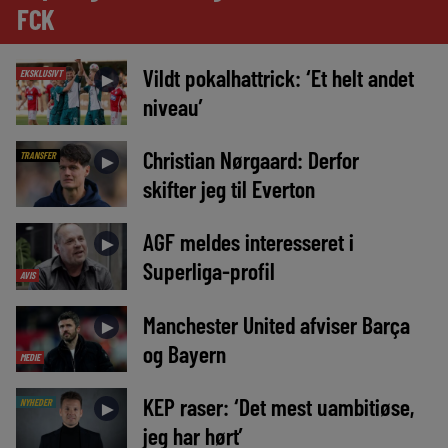
FCK
Vildt pokalhattrick: ‘Et helt andet
EKSKLUSIVT
►
niveau’
Christian Nørgaard: Derfor
TRANSFER
►
skifter jeg til Everton
AGF meldes interesseret i
►
Superliga-profil
AVIS
Manchester United afviser Barça
►
og Bayern
MEDIE
KEP raser: ‘Det mest uambitiøse,
NYHEDER
►
jeg har hørt’