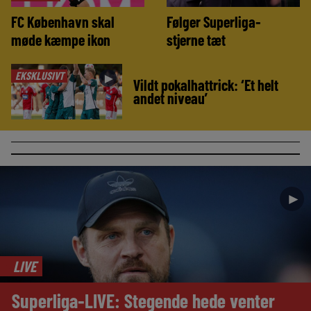
FC København skal
Følger Superliga-
møde kæmpe ikon
stjerne tæt
EKSKLUSIVT
►
Vildt pokalhattrick: ‘Et helt
andet niveau’
►
LIVE
Superliga-LIVE: Stegende hede venter