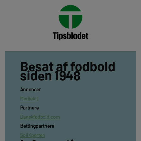
Besat af fodbold
siden 1948
Annoncer
Mediekit
Partnere
Danskfodbold.com
Bettingpartnere
SpilXperten