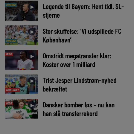
Legende til Bayern: Hent tidl. SL-
NYHEDER
►
stjerne
Stor skuffelse: ‘Vi udspillede FC
►
København’
NYHEDER
Omstridt megatransfer klar:
MEDIE
►
Koster over 1 milliard
Trist Jesper Lindstrøm-nyhed
►
bekræftet
EKSKLUSIVT
Dansker bomber løs – nu kan
MEDIE
►
han slå transferrekord