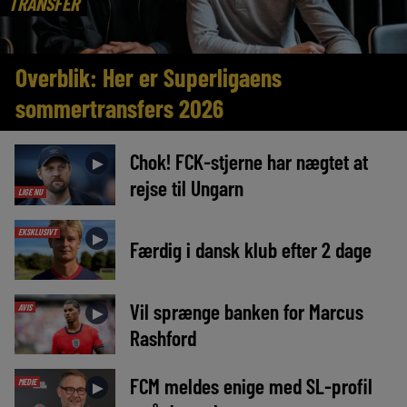
TRANSFER
Overblik: Her er Superligaens
sommertransfers 2026
Chok! FCK-stjerne har nægtet at
►
rejse til Ungarn
LIGE NU
EKSKLUSIVT
►
Færdig i dansk klub efter 2 dage
Vil sprænge banken for Marcus
AVIS
►
Rashford
FCM meldes enige med SL-profil
MEDIE
►