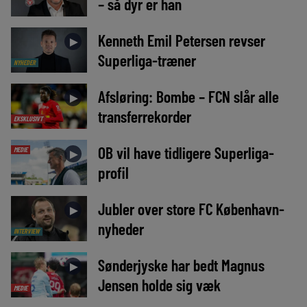
– så dyr er han
Kenneth Emil Petersen revser
►
Superliga-træner
NYHEDER
Afsløring: Bombe – FCN slår alle
►
transferrekorder
EKSKLUSIVT
OB vil have tidligere Superliga-
MEDIE
►
profil
Jubler over store FC København-
►
nyheder
INTERVIEW
Sønderjyske har bedt Magnus
►
Jensen holde sig væk
MEDIE