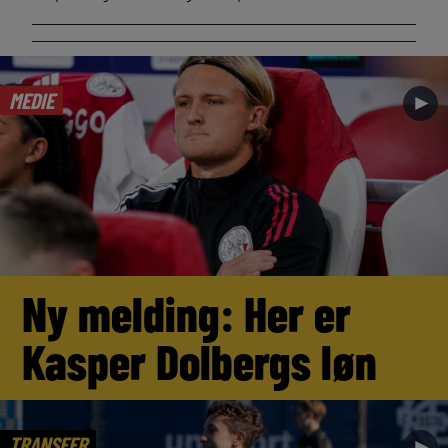
MEDIE
►
Ny melding: Her er
Kasper Dolbergs løn
TRANSFER
►