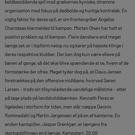
boldbesiddende spil mod grækernes kyniske, stramme
organisation med fokus på dødbolde og hurtige kontraløb. En
vigtig faktor for deres spil, er om frontangriber Angelos
Charisteas klarmeldes til kampen. Morten Olsen har haft et
positivt problem op til kampen. Flere danskere end meget
længe set, er i topform netop nu og kører på højeste klinge i
deres respektive klubber. Der kan dog kun være elleve på
banen af gange, så det skal blive spændende at se, hvem af de
formstærke der ofres. Meget tyder dog på, at Claus Jensen
foretrækkes på den offensive midtbane, hvorved Søren
Larsen – trods sin tilsyneladende uendelige målstime – atter
på tage plads på landsholdsbænken. Kenneth Perez er
ligeledes i storform for tiden, men slår næppe Dennis
Rommedahl og Martin Jørgensen af på en af kanterne. En
anden kantspiller, Jesper Grønkjær, er længere fra
startopstillingen end længe. Kampstart: 20.00