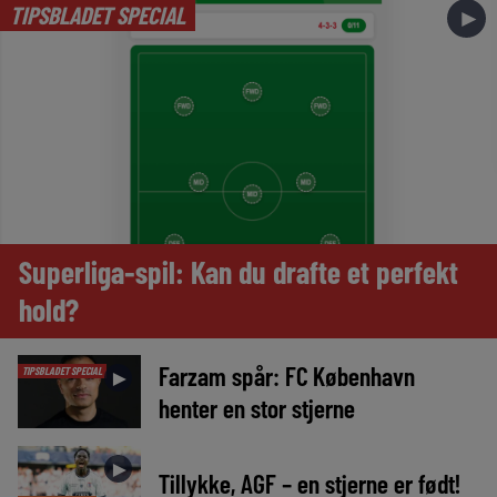
TIPSBLADET SPECIAL
►
Superliga-spil: Kan du drafte et perfekt
hold?
Farzam spår: FC København
TIPSBLADET SPECIAL
►
henter en stor stjerne
►
Tillykke, AGF – en stjerne er født!