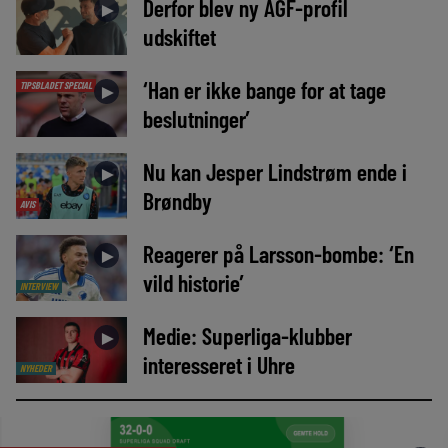
Derfor blev ny AGF-profil
►
udskiftet
‘Han er ikke bange for at tage
TIPSBLADET SPECIAL
►
beslutninger’
Nu kan Jesper Lindstrøm ende i
►
Brøndby
AVIS
Reagerer på Larsson-bombe: ‘En
►
vild historie’
INTERVIEW
Medie: Superliga-klubber
►
interesseret i Uhre
NYHEDER