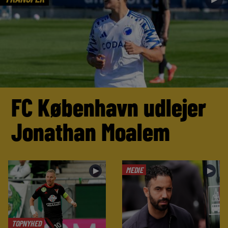
FC København udlejer
Jonathan Moalem
MEDIE
►
►
TOPNYHED