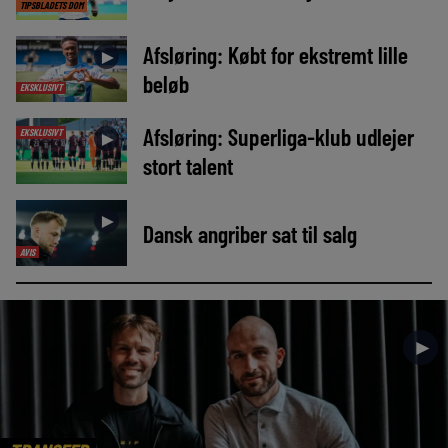
TIPSBLADETS DOM
Afsløring: Købt for ekstremt lille
►
beløb
EKSKLUSIVT
Afsløring: Superliga-klub udlejer
EKSKLUSIVT
►
stort talent
►
Dansk angriber sat til salg
AVIS
►