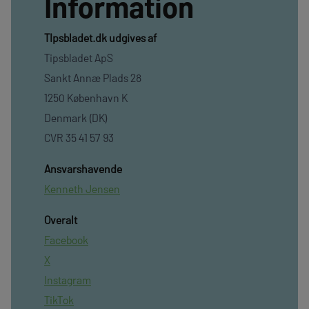
Information
TIpsbladet.dk udgives af
Tipsbladet ApS
Sankt Annæ Plads 28
1250 København K
Denmark (DK)
CVR 35 41 57 93
Ansvarshavende
Kenneth Jensen
Overalt
Facebook
X
Instagram
TikTok