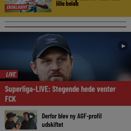
lille beløb
EKSKLUSIVT
►
LIVE
Superliga-LIVE: Stegende hede venter
FCK
Derfor blev ny AGF-profil
►
udskiftet