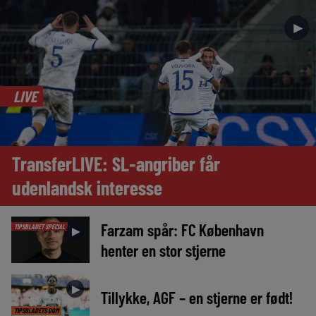
►
LIVE
TransferLIVE: SL-angriber får
udenlandsk interesse
Farzam spår: FC København
TIPSBLADET SPECIAL
►
henter en stor stjerne
►
Tillykke, AGF – en stjerne er født!
TIPSBLADETS DOM