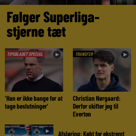
Følger Superliga-
stjerne tæt
TIPSBLADET SPECIAL
TRANSFER
►
►
‘Han er ikke bange for at
Christian Nørgaard:
tage beslutninger’
Derfor skifter jeg til
Everton
►
Afsløring: Købt for ekstremt