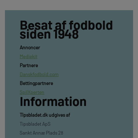
Besat af fodbold
siden 1948
Annoncer
Mediekit
Partnere
Danskfodbold.com
Bettingpartnere
SpilXperten
Information
TIpsbladet.dk udgives af
Tipsbladet ApS
Sankt Annæ Plads 28