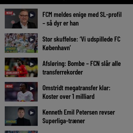
FCM meldes enige med SL-profil
MEDIE
►
– så dyr er han
Stor skuffelse: ‘Vi udspillede FC
►
København’
NYHEDER
Afsløring: Bombe – FCN slår alle
►
transferrekorder
EKSKLUSIVT
Omstridt megatransfer klar:
MEDIE
►
Koster over 1 milliard
Kenneth Emil Petersen revser
►
Superliga-træner
NYHEDER