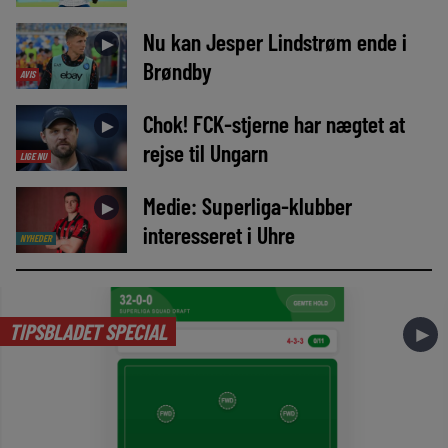
Nu kan Jesper Lindstrøm ende i
►
Brøndby
AVIS
Chok! FCK-stjerne har nægtet at
►
rejse til Ungarn
LIGE NU
Medie: Superliga-klubber
►
interesseret i Uhre
NYHEDER
TIPSBLADET SPECIAL
►