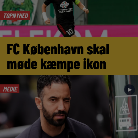
TOPNYHED
FC København skal
møde kæmpe ikon
MEDIE
►