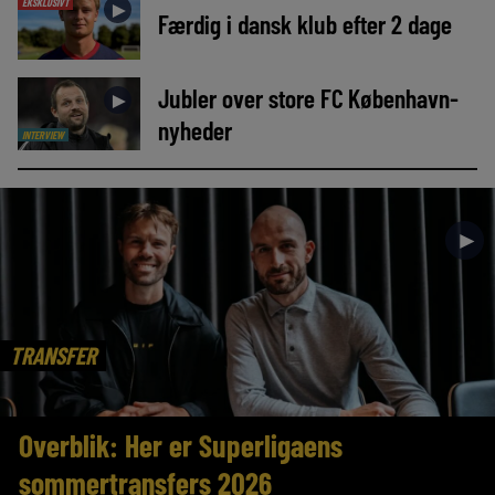
EKSKLUSIVT
►
Færdig i dansk klub efter 2 dage
Jubler over store FC København-
►
nyheder
INTERVIEW
►
TRANSFER
Overblik: Her er Superligaens
sommertransfers 2026