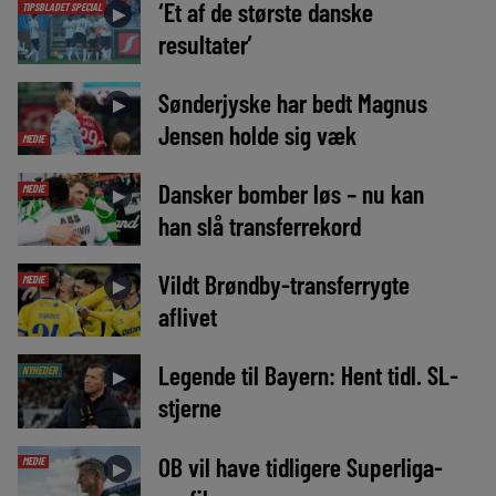
‘Et af de største danske
TIPSBLADET SPECIAL
►
resultater’
Sønderjyske har bedt Magnus
►
Jensen holde sig væk
MEDIE
Dansker bomber løs – nu kan
MEDIE
►
han slå transferrekord
Vildt Brøndby-transferrygte
MEDIE
►
aflivet
Legende til Bayern: Hent tidl. SL-
NYHEDER
►
stjerne
OB vil have tidligere Superliga-
MEDIE
►