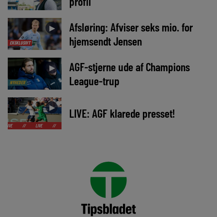
profil
Afsløring: Afviser seks mio. for
►
hjemsendt Jensen
EKSKLUSIVT
AGF-stjerne ude af Champions
►
League-trup
NYHEDER
►
LIVE: AGF klarede presset!
LIVE
//
LIVE
//
LIVE
//
LIVE
//
LIVE
//
LIVE
//
LIVE
//