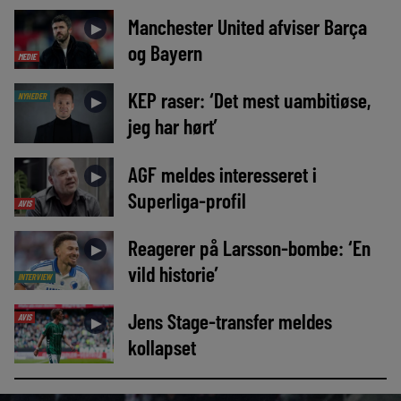
Manchester United afviser Barça
►
og Bayern
MEDIE
KEP raser: ‘Det mest uambitiøse,
NYHEDER
►
jeg har hørt’
AGF meldes interesseret i
►
Superliga-profil
AVIS
Reagerer på Larsson-bombe: ‘En
►
vild historie’
INTERVIEW
Jens Stage-transfer meldes
AVIS
►
kollapset