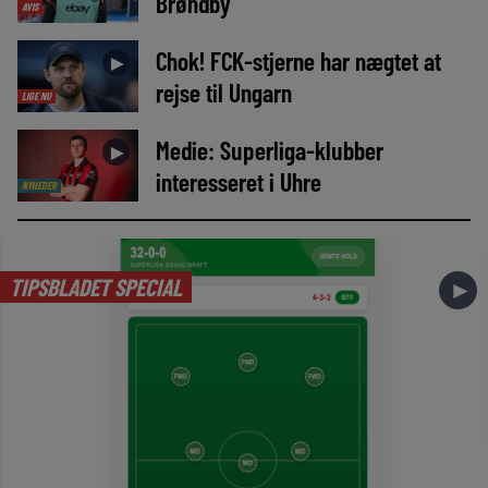
Brøndby
AVIS
Chok! FCK-stjerne har nægtet at
►
rejse til Ungarn
LIGE NU
Medie: Superliga-klubber
►
interesseret i Uhre
NYHEDER
TIPSBLADET SPECIAL
►