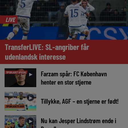
LIVE
TransferLIVE: SL-angriber får
udenlandsk interesse
Farzam spår: FC København
TIPSBLADET SPECIAL
►
henter en stor stjerne
►
Tillykke, AGF – en stjerne er født!
TIPSBLADETS DOM
Nu kan Jesper Lindstrøm ende i
►