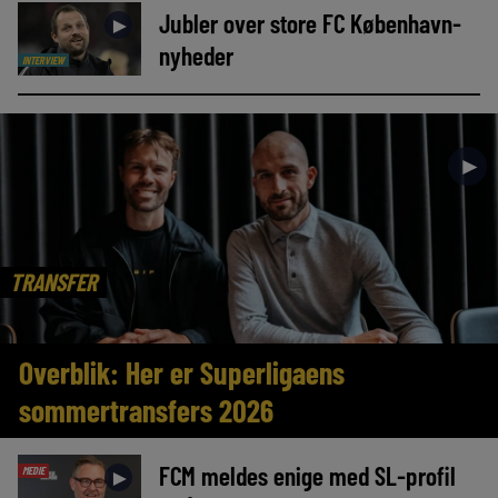
Jubler over store FC København-
►
nyheder
INTERVIEW
►
TRANSFER
Overblik: Her er Superligaens
sommertransfers 2026
FCM meldes enige med SL-profil
MEDIE
►