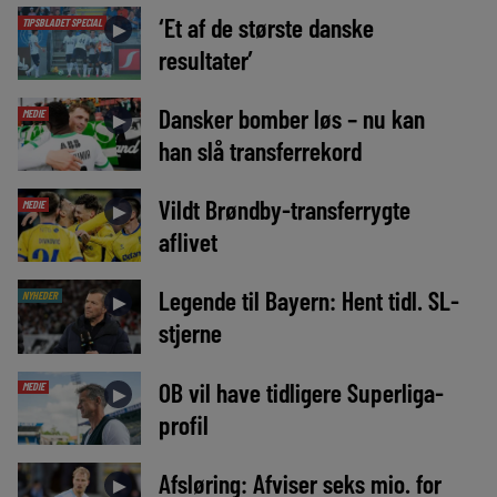
‘Et af de største danske
TIPSBLADET SPECIAL
►
resultater’
Dansker bomber løs – nu kan
MEDIE
►
han slå transferrekord
Vildt Brøndby-transferrygte
MEDIE
►
aflivet
Legende til Bayern: Hent tidl. SL-
NYHEDER
►
stjerne
OB vil have tidligere Superliga-
MEDIE
►
profil
Afsløring: Afviser seks mio. for
►