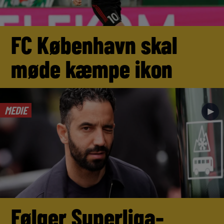
FC København skal
møde kæmpe ikon
MEDIE
►
Følger Superliga-