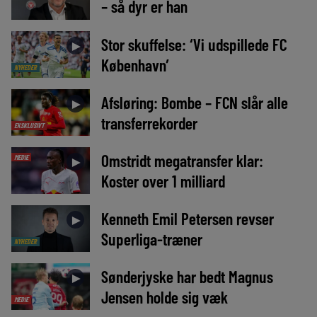
– så dyr er han
Stor skuffelse: ‘Vi udspillede FC
►
København’
NYHEDER
Afsløring: Bombe – FCN slår alle
►
transferrekorder
EKSKLUSIVT
Omstridt megatransfer klar:
MEDIE
►
Koster over 1 milliard
Kenneth Emil Petersen revser
►
Superliga-træner
NYHEDER
Sønderjyske har bedt Magnus
►
Jensen holde sig væk
MEDIE