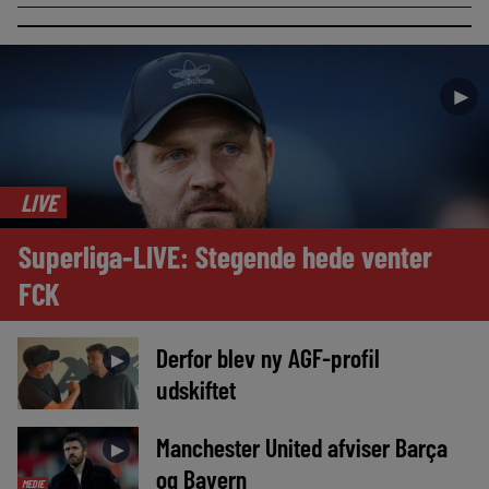
►
LIVE
Superliga-LIVE: Stegende hede venter
FCK
Derfor blev ny AGF-profil
►
udskiftet
Manchester United afviser Barça
►
og Bayern
MEDIE