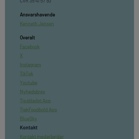
CVR 35 41 57 93
Ansvarshavende
Kenneth Jensen
Overalt
Facebook
X
Instagram
TikTok
Youtube
Nyhedsbrev
Tipsbladet App
TjekFoodbold App
BlueSky
Kontakt
Kontakt medarbejder