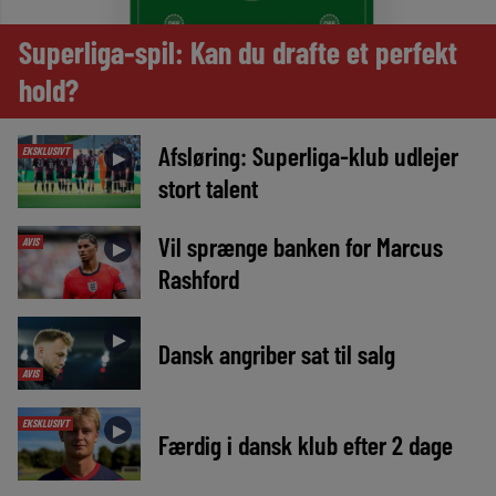
Superliga-spil: Kan du drafte et perfekt
hold?
Afsløring: Superliga-klub udlejer
EKSKLUSIVT
►
stort talent
Vil sprænge banken for Marcus
AVIS
►
Rashford
►
Dansk angriber sat til salg
AVIS
EKSKLUSIVT
►
Færdig i dansk klub efter 2 dage