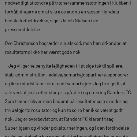
nødvendigt at ændre på trænersammensætningen i klubben i
forhåbningerne om at sikre os endnu en sæson i landets
bedste fodboldrække, siger Jacob Nielsen i en
pressmeddelelse.
Ove Christensen begræder sin afsked, men han erkender, at
resultaterne ikke har været gode nok.
– Jeg vil gerne benytte lejligheden til at sige tak til spillere,
stab, administration, ledelse, samarbejdspartnere, sponsorer
og ikke mindst fans for et godt samarbejde. Jeg tror godt, at
alle ved, at jeg sætter stor pris på alle i og omkring Randers FC.
Som træner bliver man bedømt på resultater og tre nederlag,
tre uafgjorte resultater og kun to sejre har ikke været godt
nok. Jeg er overbevist om, at Randers FC klarer frisag i
Superligaen og vinder pokalturneringen, og i den forbindelse
er det selvfølgelig bare egoistisk forfængelighed fra min side,