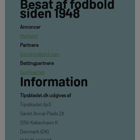
Besat af fodbold
siden 1948
Annoncer
Mediekit
Partnere
Danskfodbold.com
Bettingpartnere
SpilXperten
Information
TIpsbladet.dk udgives af
Tipsbladet ApS
Sankt Annæ Plads 28
1250 København K
Denmark (DK)