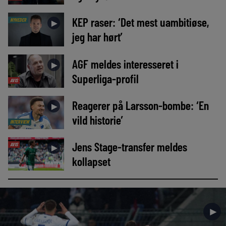
KEP raser: ‘Det mest uambitiøse,
NYHEDER
►
jeg har hørt’
AGF meldes interesseret i
►
Superliga-profil
AVIS
Reagerer på Larsson-bombe: ‘En
►
vild historie’
INTERVIEW
Jens Stage-transfer meldes
AVIS
►
kollapset
►