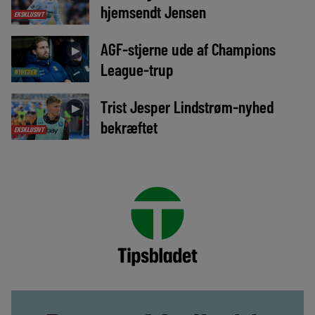
hjemsendt Jensen
EKSKLUSIVT
AGF-stjerne ude af Champions
►
League-trup
NYHEDER
Trist Jesper Lindstrøm-nyhed
►
bekræftet
EKSKLUSIVT