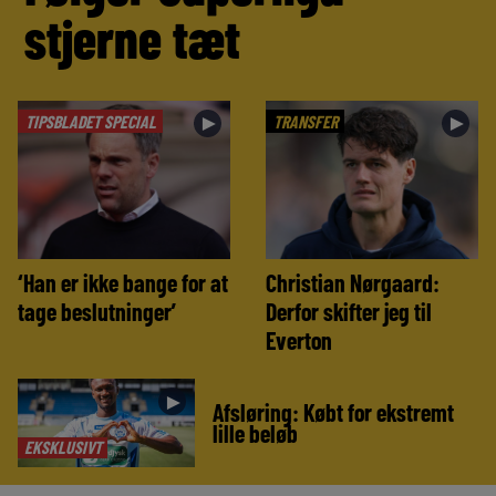
stjerne tæt
TIPSBLADET SPECIAL
TRANSFER
►
►
‘Han er ikke bange for at
Christian Nørgaard:
tage beslutninger’
Derfor skifter jeg til
Everton
►
Afsløring: Købt for ekstremt
lille beløb
EKSKLUSIVT