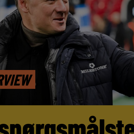
RVIEW
 spørgsmålst