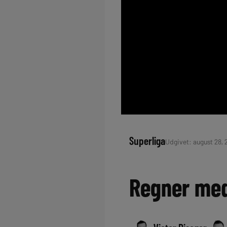
Superliga
Udgivet: august 28, 
Regner med