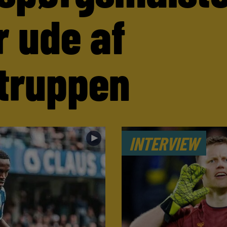
r ude af
truppen
►
INTERVIEW