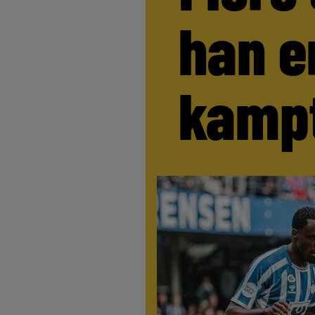
han e
kamp