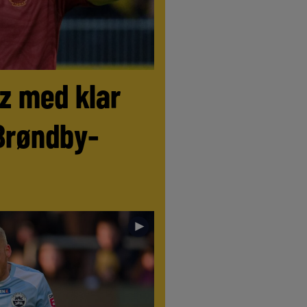
tz med klar
Brøndby-
►