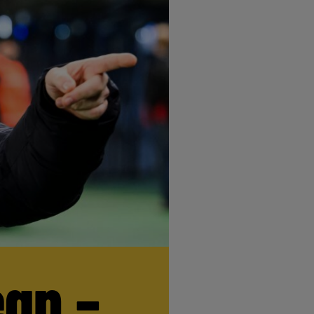
egn –