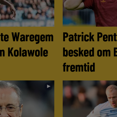
ulte Waregem
Patrick Pen
n Kolawole
besked om 
fremtid
►