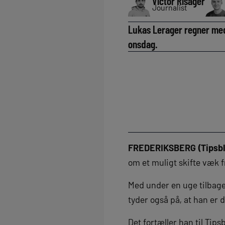
Victor Risager
Journalist
Lukas Lerager regner med 
onsdag.
FREDERIKSBERG (Tipsbl
om et muligt skifte væk 
Med under en uge tilbage
tyder også på, at han er 
Det fortæller han til Ti