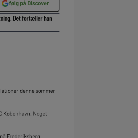
følg på Discover
ning. Det fortæller han
ulationer denne sommer
 FC København. Noget
 på Frederiksberg.