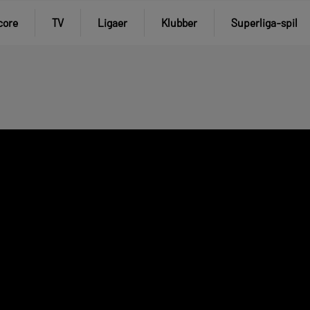
core
TV
Ligaer
Klubber
Superliga-spil