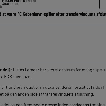
Mikkel Fuhr Nielsen
Journalist
at være FC København-spiller efter transfervinduets afslut
adet):
Lukas Lerager har været centrum for mange spek
fra FC København.
 af transfervinduet er midtbaneslideren fortsat at finde i
det på den anden side af transfervinduets afslutning.
psbladet og den fremmødte presse inden onsdagens træning