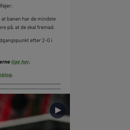
lføjer:
, at banen har de mindste
ere på, at de skal fremad.
udgangspunkt efter 2-0 i
berne
lige her
.
eblog
.
►