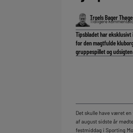
Troels Bager Thøge
Tidligere kommentator
Tipsbladet har eksklusiv
for den magtfulde klubor
gruppespillet og udsigten t
Det skulle have været en
af august sidste år mødt
festmiddag i Sporting Mo