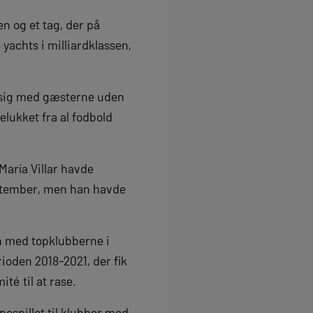
n og et tag, der på
yachts i milliardklassen,
 sig med gæsterne uden
lukket fra al fodbold
María Villar havde
september, men han havde
 med topklubberne i
oden 2018-2021, der fik
é til at rase.
pespillet til klubber med