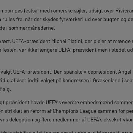
n pompøs festsal med romerske søjler, udsigt over Rivierae
ulles fra, når der skydes fyrværkeri ud over bugten og de 
rude i sommermånederne.
vært, UEFA-præsident Michel Platini, der plejer at mænge
e festen, var ikke længere UEFA-præsident men i stedet ude
en valgt UEFA-præsident. Den spanske vicepræsident Ángel 
rtidig afløser indtil valget på kongressen i Grækenland i 
 sig.
lgt præsident havde UEFA’s øverste embedsmænd sammen
n strikket en reform af Champions League sammen for peri
ns delegation og flere medlemmer af UEFA’s eksekutivkomit
idste øjeblik sløjfet tanken om at uddele wild cards til grup