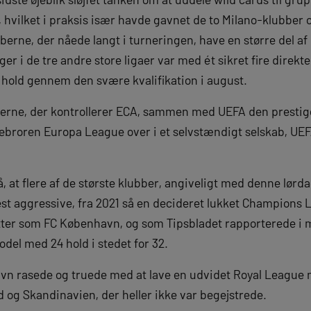
r, hvilket i praksis især havde gavnet de to Milano-klubber 
berne, der nåede langt i turneringen, have en større del a
ger i de tre andre store ligaer var med ét sikret fire direkte
e hold gennem den svære kvalifikation i august.
erne, der kontrollerer ECA, sammen med UEFA den prestige
ebroren Europa League over i et selvstændigt selskab, UEF
, at flere af de største klubber, angiveligt med denne lørda
st aggressive, fra 2021 så en decideret lukket Champions 
ter som FC København, og som Tipsbladet rapporterede i 
del med 24 hold i stedet for 32.
vn rasede og truede med at lave en udvidet Royal League 
d og Skandinavien, der heller ikke var begejstrede.