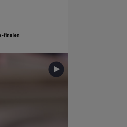
e-finalen
►