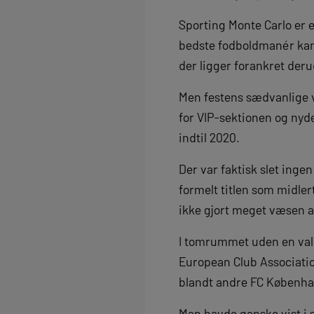
Sporting Monte Carlo er e
bedste fodboldmanér kan r
der ligger forankret de
Men festens sædvanlige 
for VIP-sektionen og nyd
indtil 2020.
Der var faktisk slet ing
formelt titlen som midle
ikke gjort meget væsen af
I tomrummet uden en va
European Club Associatio
blandt andre FC Københav
Man havde ganske vist i s