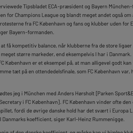
nterviewede Tipsbladet ECA-præsident og Bayern München
n for Champions League og blandt meget andet også om 
 protesterne fra FC København og fans og klubber uden for 
 siger Bayern-formanden.
t at få kompetitiv balance, når klubberne fra de store ligaer
så meget større markeder, end eksempelvis I har i Danmark.
FC København er et eksempel på, at man alligevel godt kan
me tæt på en ottendedelsfinale, som FC København var, 
 mødtes jeg i München med Anders Hørsholt [Parken Sport&
Secretary i FC København]. FC København vinder ofte den 
pillet, fordi de øvrige danske hold har det svært i Europa
il Danmarks koefficient, siger Karl-Heinz Rummenigge.
gig af den danske koefficient, og måske kan vi hjælpe kl