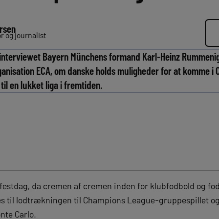
rsen
 og journalist
t interviewet Bayern Münchens formand Karl-Heinz Rummenig
ganisation ECA, om danske holds muligheder for at komme i
il en lukket liga i fremtiden.
 festdag, da cremen af cremen inden for klubfodbold og fod
es til lodtrækningen til Champions League-gruppespillet o
nte Carlo.