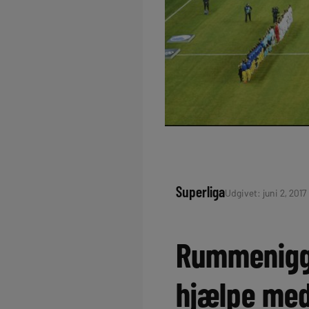
Superliga
Udgivet: juni 2, 2017 
Rummenigge
hjælpe me