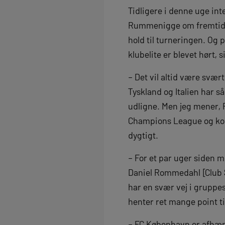
Tidligere i denne uge i
Rummenigge om fremtide
hold til turneringen. Og
klubelite er blevet hørt,
– Det vil altid være svær
Tyskland og Italien har 
udligne. Men jeg mener, 
Champions League og kom
dygtigt.
– For et par uger siden
Daniel Rommedahl [Club 
har en svær vej i gruppes
henter ret mange point t
– FC København er afhæn