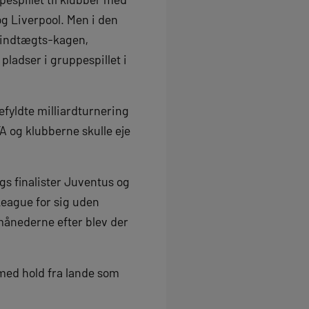
og Liverpool. Men i den
f indtægts-kagen,
 pladser i gruppespillet i
fyldte milliardturnering
A og klubberne skulle eje
gs finalister Juventus og
League for sig uden
månederne efter blev der
med hold fra lande som