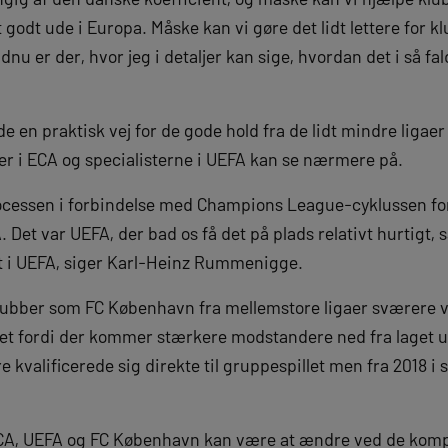
godt ude i Europa. Måske kan vi gøre det lidt lettere for 
u er der, hvor jeg i detaljer kan sige, hvordan det i så fald
nde en praktisk vej for de gode hold fra de lidt mindre ligaer
ter i ECA og specialisterne i UEFA kan se nærmere på.
cessen i forbindelse med Champions League-cyklussen for 20
A. Det var UEFA, der bad os få det på plads relativt hurtigt, s
et i UEFA, siger Karl-Heinz Rummenigge.
ubber som FC København fra mellemstore ligaer sværere ved 
det fordi der kommer stærkere modstandere ned fra laget u
re kvalificerede sig direkte til gruppespillet men fra 2018 i 
 ECA, UEFA og FC København kan være at ændre ved de komp