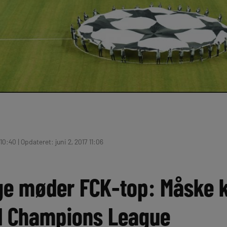
10:40 | Opdateret: juni 2, 2017 11:06
 møder FCK-top: Måske k
d Champions League