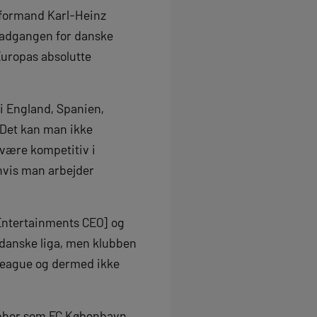
-formand Karl-Heinz
adgangen for danske
Europas absolutte
 i England, Spanien,
 Det kan man ikke
 være kompetitiv i
hvis man arbejder
Entertainments CEO] og
danske liga, men klubben
 League og dermed ikke
ubber som FC København,