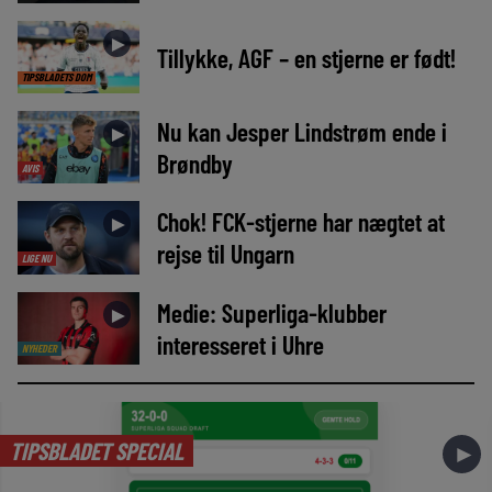
►
Tillykke, AGF – en stjerne er født!
TIPSBLADETS DOM
Nu kan Jesper Lindstrøm ende i
►
Brøndby
AVIS
Chok! FCK-stjerne har nægtet at
►
rejse til Ungarn
LIGE NU
Medie: Superliga-klubber
►
interesseret i Uhre
NYHEDER
TIPSBLADET SPECIAL
►