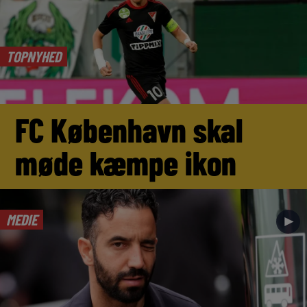
TOPNYHED
FC København skal
møde kæmpe ikon
MEDIE
►