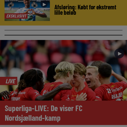
►
Afsløring: Købt for ekstremt
lille beløb
EKSKLUSIVT
►
LIVE
Superliga-LIVE: De viser FC
Nordsjælland-kamp