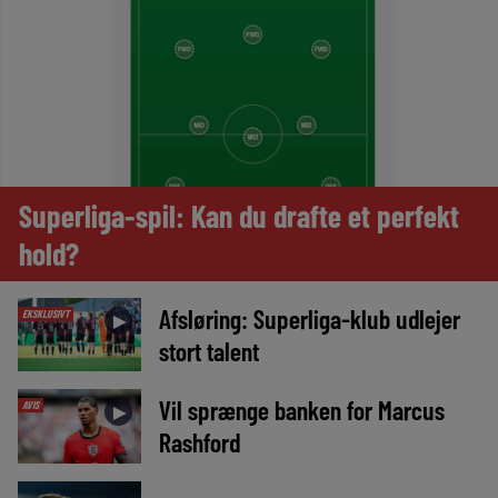
Superliga-spil: Kan du drafte et perfekt
hold?
Afsløring: Superliga-klub udlejer
EKSKLUSIVT
►
stort talent
Vil sprænge banken for Marcus
AVIS
►
Rashford