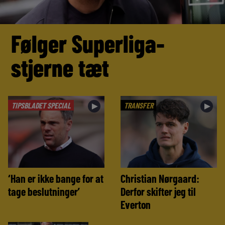
Følger Superliga-
stjerne tæt
TIPSBLADET SPECIAL
TRANSFER
►
►
‘Han er ikke bange for at
Christian Nørgaard:
tage beslutninger’
Derfor skifter jeg til
Everton