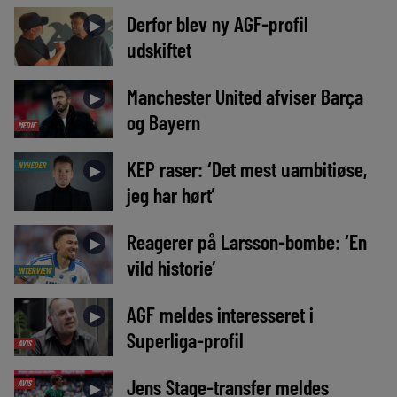
Derfor blev ny AGF-profil
►
udskiftet
Manchester United afviser Barça
►
og Bayern
MEDIE
KEP raser: ‘Det mest uambitiøse,
NYHEDER
►
jeg har hørt’
Reagerer på Larsson-bombe: ‘En
►
vild historie’
INTERVIEW
AGF meldes interesseret i
►
Superliga-profil
AVIS
Jens Stage-transfer meldes
AVIS
►