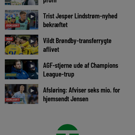
Trist Jesper Lindstrøm-nyhed
►
bekræftet
EKSKLUSIVT
Vildt Brøndby-transferrygte
MEDIE
►
aflivet
AGF-stjerne ude af Champions
►
League-trup
NYHEDER
Afsløring: Afviser seks mio. for
►
hjemsendt Jensen
EKSKLUSIVT