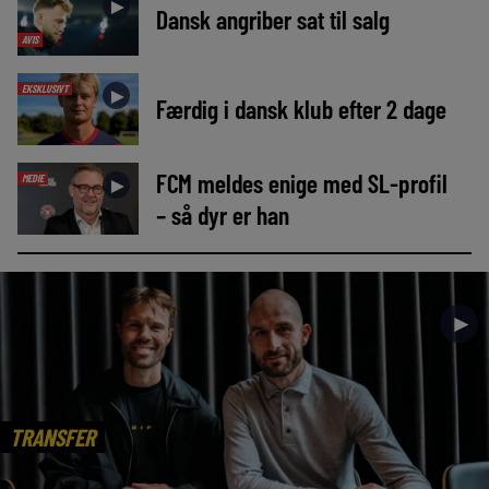
►
Dansk angriber sat til salg
AVIS
EKSKLUSIVT
►
Færdig i dansk klub efter 2 dage
FCM meldes enige med SL-profil
MEDIE
►
– så dyr er han
►
TRANSFER