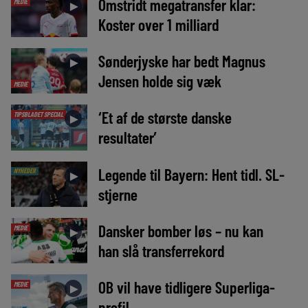
Omstridt megatransfer klar:
MEDIE
►
Koster over 1 milliard
Sønderjyske har bedt Magnus
►
Jensen holde sig væk
MEDIE
‘Et af de største danske
TIPSBLADET SPECIAL
►
resultater’
Legende til Bayern: Hent tidl. SL-
NYHEDER
►
stjerne
Dansker bomber løs – nu kan
MEDIE
►
han slå transferrekord
OB vil have tidligere Superliga-
MEDIE
►
profil