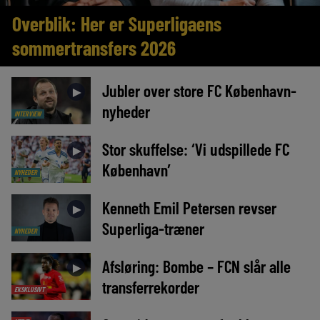
Overblik: Her er Superligaens
sommertransfers 2026
Jubler over store FC København-
►
nyheder
INTERVIEW
Stor skuffelse: ‘Vi udspillede FC
►
København’
NYHEDER
Kenneth Emil Petersen revser
►
Superliga-træner
NYHEDER
Afsløring: Bombe – FCN slår alle
►
transferrekorder
EKSKLUSIVT