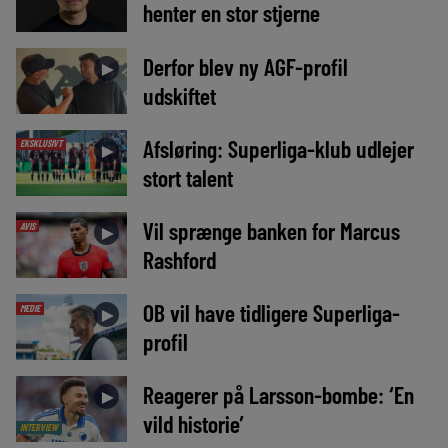
henter en stor stjerne
Derfor blev ny AGF-profil
►
udskiftet
Afsløring: Superliga-klub udlejer
EKSKLUSIVT
►
stort talent
Vil sprænge banken for Marcus
AVIS
►
Rashford
OB vil have tidligere Superliga-
MEDIE
►
profil
Reagerer på Larsson-bombe: ‘En
►
vild historie’
INTERVIEW