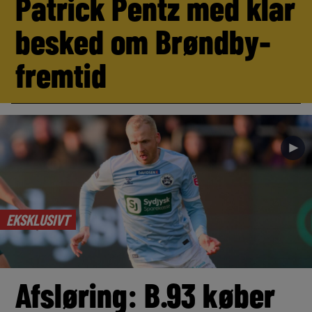
Patrick Pentz med klar
besked om Brøndby-
fremtid
►
EKSKLUSIVT
Afsløring: B.93 køber