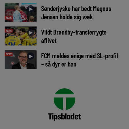
Sønderjyske har bedt Magnus
►
Jensen holde sig væk
MEDIE
Vildt Brøndby-transferrygte
MEDIE
►
aflivet
FCM meldes enige med SL-profil
MEDIE
►
– så dyr er han