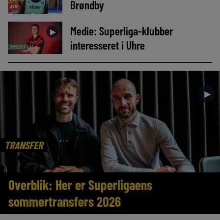
Brøndby
AVIS
Medie: Superliga-klubber
►
interesseret i Uhre
NYHEDER
►
TRANSFER
Overblik: Her er Superligaens
sommertransfers 2026