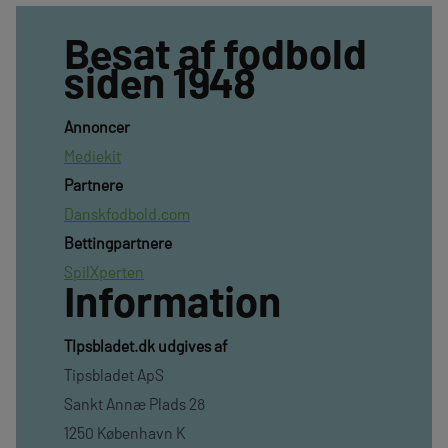
Besat af fodbold
siden 1948
Annoncer
Mediekit
Partnere
Danskfodbold.com
Bettingpartnere
SpilXperten
Information
TIpsbladet.dk udgives af
Tipsbladet ApS
Sankt Annæ Plads 28
1250 København K