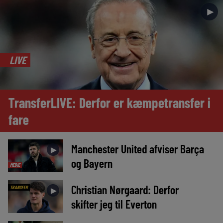
►
LIVE
TransferLIVE: Derfor er kæmpetransfer i
fare
Manchester United afviser Barça
►
og Bayern
MEDIE
Christian Nørgaard: Derfor
TRANSFER
►
skifter jeg til Everton