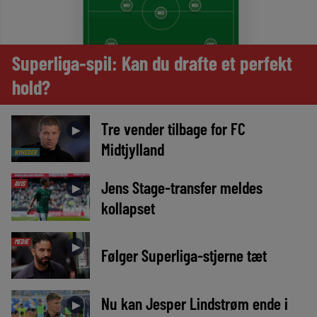
Superliga-spil: Kan du drafte et perfekt
hold?
Tre vender tilbage for FC
►
Midtjylland
NYHEDER
Jens Stage-transfer meldes
AVIS
►
kollapset
MEDIE
►
Følger Superliga-stjerne tæt
Nu kan Jesper Lindstrøm ende i
►