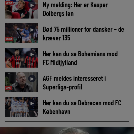
Ny melding: Her er Kasper
MEDIE
►
Dolbergs løn
Bød 75 millioner for dansker – de
►
kræver 135
MEDIE
Her kan du se Bohemians mod
►
FC Midtjylland
AGF meldes interesseret i
►
Superliga-profil
AVIS
Her kan du se Debrecen mod FC
►
København