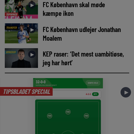
FC København skal møde
►
kæmpe ikon
TOPNYHED
FC København udlejer Jonathan
TRANSFER
►
Moalem
KEP raser: ‘Det mest uambitiøse,
NYHEDER
►
jeg har hørt’
TIPSBLADET SPECIAL
►