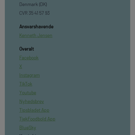
Denmark (DK)
CVR 35 41 57 93
Ansvarshavende
Kenneth Jensen
Overalt
Facebook
X
Instagram
TikTok
Youtube
Nyhedsbrev
Tipsbladet App
TjekFoodbold App
BlueSky