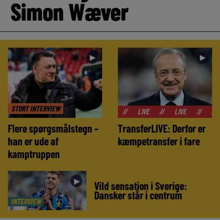
Simon Wæver
►
►
STORT INTERVIEW
//
LIVE
//
LIVE
//
LIVE
//
Flere spørgsmålstegn –
TransferLIVE: Derfor er
han er ude af
kæmpetransfer i fare
kamptruppen
►
Vild sensation i Sverige:
Dansker står i centrum
INTERVIEW