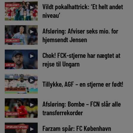
Vildt pokalhattrick: ‘Et helt andet
EKSKLUSIVT
►
niveau’
Afsløring: Afviser seks mio. for
►
hjemsendt Jensen
EKSKLUSIVT
Chok! FCK-stjerne har nægtet at
►
rejse til Ungarn
LIGE NU
►
Tillykke, AGF – en stjerne er født!
TIPSBLADETS DOM
Afsløring: Bombe – FCN slår alle
►
transferrekorder
EKSKLUSIVT
Farzam spår: FC København
TIPSBLADET SPECIAL
►