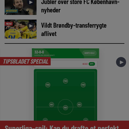
Jubler over store FC København-
►
nyheder
INTERVIEW
Vildt Brøndby-transferrygte
MEDIE
►
aflivet
TIPSBLADET SPECIAL
►
Superliga-spil: Kan du drafte et perfekt