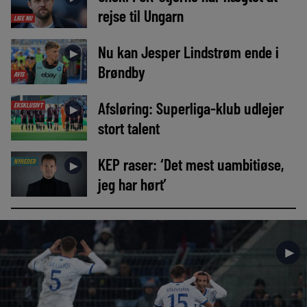
rejse til Ungarn
LIGE NU
Nu kan Jesper Lindstrøm ende i
►
Brøndby
AVIS
Afsløring: Superliga-klub udlejer
EKSKLUSIVT
►
stort talent
KEP raser: ‘Det mest uambitiøse,
NYHEDER
►
jeg har hørt’
►