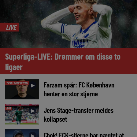
LIVE
Superliga-LIVE: Drømmer om disse to
ligaer
Farzam spår: FC København
TIPSBLADET SPECIAL
►
henter en stor stjerne
Jens Stage-transfer meldes
AVIS
►
kollapset
Chok! FCK-stjerne har nægtet at
►