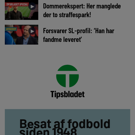
Dommerekspert: Her manglede
TIPSBLADET SPECIAL
►
der to straffespark!
Forsvarer SL-profil: ‘Han har
NYHEDER
►
fandme leveret’
Besat af fodbold
siden 1948