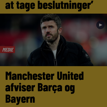
at tage beslutninger’
►
MEDIE
Manchester United
afviser Barça og
Bayern