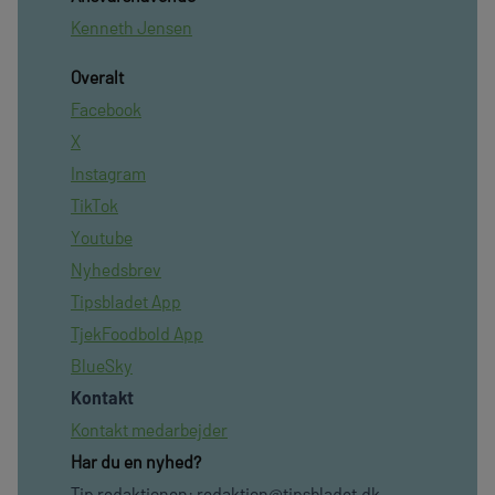
Kenneth Jensen
Overalt
Facebook
X
Instagram
TikTok
Youtube
Nyhedsbrev
Tipsbladet App
TjekFoodbold App
BlueSky
Kontakt
Kontakt medarbejder
Har du en nyhed?
Tip redaktionen:
redaktion@tipsbladet.dk