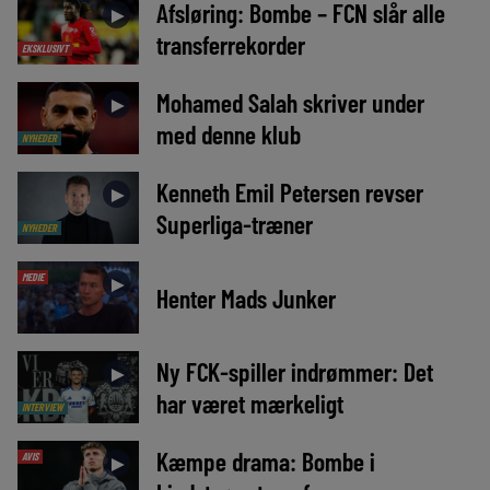
Afsløring: Bombe – FCN slår alle
►
transferrekorder
EKSKLUSIVT
Mohamed Salah skriver under
►
med denne klub
NYHEDER
Kenneth Emil Petersen revser
►
Superliga-træner
NYHEDER
MEDIE
►
Henter Mads Junker
Ny FCK-spiller indrømmer: Det
►
har været mærkeligt
INTERVIEW
Kæmpe drama: Bombe i
AVIS
►