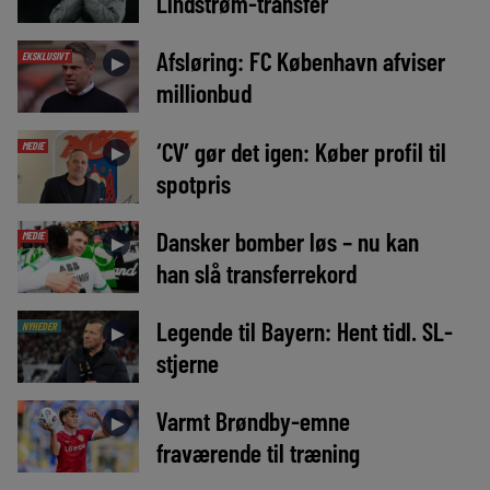
Lindstrøm-transfer
Afsløring: FC København afviser
EKSKLUSIVT
►
millionbud
‘CV’ gør det igen: Køber profil til
MEDIE
►
spotpris
Dansker bomber løs – nu kan
MEDIE
►
han slå transferrekord
Legende til Bayern: Hent tidl. SL-
NYHEDER
►
stjerne
Varmt Brøndby-emne
►
fraværende til træning