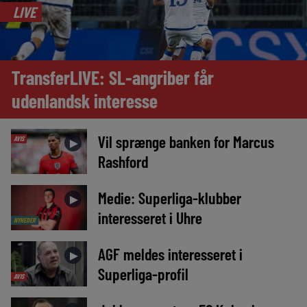
LIVE
TransferLIVE: SL-angriber får
udenlandsk interesse
Vil sprænge banken for Marcus
AVIS
►
Rashford
Medie: Superliga-klubber
►
interesseret i Uhre
NYHEDER
AGF meldes interesseret i
►
Superliga-profil
AVIS