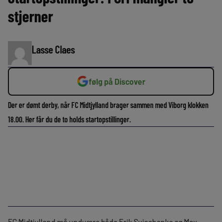
stjerner
Lasse Claes
følg på Discover
Der er dømt derby, når FC Midtjylland brager sammen med Viborg klokken
18.00. Her får du de to holds startopstillinger.
FC Midtjylland må undvære både Erik Sviachenko og Max