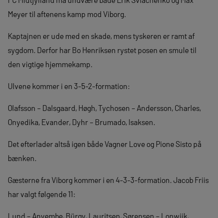
Meyer til aftenens kamp mod Viborg.
Kaptajnen er ude med en skade, mens tyskeren er ramt af
sygdom. Derfor har Bo Henriksen rystet posen en smule til
den vigtige hjemmekamp.
Ulvene kommer i en 3-5-2-formation:
Olafsson – Dalsgaard, Høgh, Tychosen – Andersson, Charles,
Onyedika, Evander, Dyhr – Brumado, Isaksen.
Det efterlader altså igen både Vagner Love og Pione Sisto på
bænken.
Gæsterne fra Viborg kommer i en 4-3-3-formation. Jacob Friis
har valgt følgende 11:
Lund – Anyembe, Bürgy, Lauritsen, Sørensen – Lonwijk,