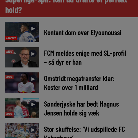
hold?
►
Kontant dom over Elyounoussi
EKSPERT
FCM meldes enige med SL-profil
MEDIE
►
– så dyr er han
Omstridt megatransfer klar:
MEDIE
►
Koster over 1 milliard
Sønderjyske har bedt Magnus
►
Jensen holde sig væk
MEDIE
Stor skuffelse: ‘Vi udspillede FC
►
København’