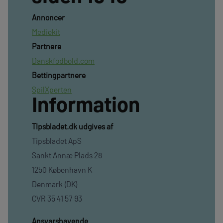
Annoncer
Mediekit
Partnere
Danskfodbold.com
Bettingpartnere
SpilXperten
Information
TIpsbladet.dk udgives af
Tipsbladet ApS
Sankt Annæ Plads 28
1250 København K
Denmark (DK)
CVR 35 41 57 93
Ansvarshavende