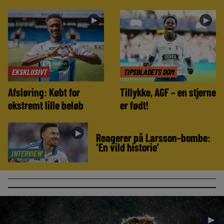
►
►
EKSKLUSIVT
TIPSBLADETS DOM
Afsløring: Købt for
Tillykke, AGF – en stjerne
ekstremt lille beløb
er født!
►
Reagerer på Larsson-bombe:
‘En vild historie’
INTERVIEW
►