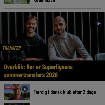
NYHEDER
►
TRANSFER
Overblik: Her er Superligaens
sommertransfers 2026
EKSKLUSIVT
►
Færdig i dansk klub efter 2 dage